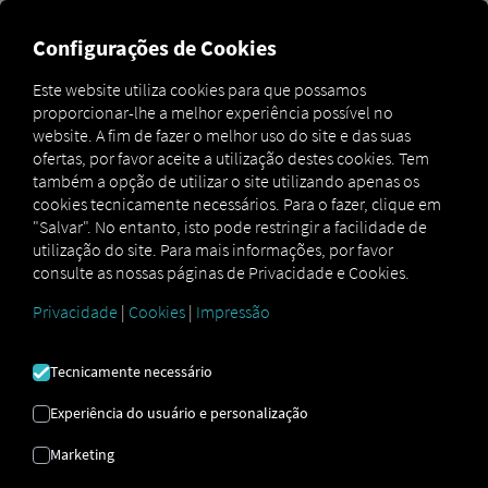
Configurações de Cookies
Visão imediata e partilhada
Este website utiliza cookies para que possamos
da sua frota de aluguer.
proporcionar-lhe a melhor experiência possível no
website. A fim de fazer o melhor uso do site e das suas
ofertas, por favor aceite a utilização destes cookies. Tem
Digitalize a sua frota de aluguer de forma mais rápida e
também a opção de utilizar o site utilizando apenas os
fácil com o RIO4Rental.
cookies tecnicamente necessários. Para o fazer, clique em
O RIO4Rental garante a sincronização automática das
"Salvar". No entanto, isto pode restringir a facilidade de
frotas de veículos alugados e dos locatários. Os veículos
utilização do site. Para mais informações, por favor
alugados aparecem instantaneamente em ambos os
consulte as nossas páginas de Privacidade e Cookies.
sistemas. RIO As contas fornecem uma visão partilhada e
sempre atualizada do veículo, incluindo a localização,
Privacidade
|
Cookies
|
Impressão
quilometragem, velocidade, nível de combustível e
estado da ligação. Isto oferece a ambas as partes a
Tecnicamente necessário
mesma visão geral clara em todos os momentos, sem
qualquer esforço administrativo adicional.
Experiência do usuário e personalização
Marketing