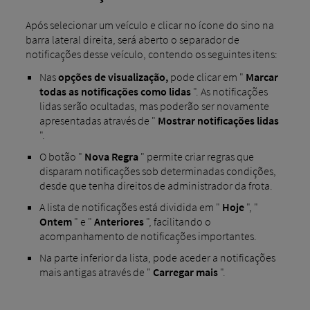
Após selecionar um veículo e clicar no ícone do sino na
barra lateral direita, será aberto o separador de
notificações desse veículo, contendo os seguintes itens:
Nas
opções de visualização,
pode clicar em "
Marcar
todas as notificações como lidas
". As notificações
lidas serão ocultadas, mas poderão ser novamente
apresentadas através de "
Mostrar notificações lidas
".
O botão "
Nova Regra
" permite criar regras que
disparam notificações sob determinadas condições,
desde que tenha direitos de administrador da frota.
A lista de notificações está dividida em "
Hoje
", "
Ontem
" e "
Anteriores
", facilitando o
acompanhamento de notificações importantes.
Na parte inferior da lista, pode aceder a notificações
mais antigas através de "
Carregar mais
".