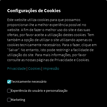
Configurações de Cookies
Notificações na barra lateral
Este website utiliza cookies para que possamos
do veículo no monitor de
proporcionar-lhe a melhor experiência possível no
website. A fim de fazer o melhor uso do site e das suas
frota.
ofertas, por favor aceite a utilização destes cookies. Tem
também a opção de utilizar o site utilizando apenas os
cookies tecnicamente necessários. Para o fazer, clique em
Esta secção explica como filtrar as notificações na barra
"Salvar". No entanto, isto pode restringir a facilidade de
lateral do Monitor de Frota do seu veículo para
utilização do site. Para mais informações, por favor
apresentar apenas as que se referem a esse veículo.
consulte as nossas páginas de Privacidade e Cookies.
Privacidade
|
Cookies
|
Impressão
Tecnicamente necessário
Experiência do usuário e personalização
Marketing