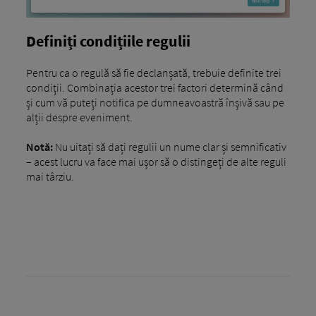
Definiți condițiile regulii
Pentru ca o regulă să fie declanșată, trebuie definite trei
condiții. Combinația acestor trei factori determină când
și cum vă puteți notifica pe dumneavoastră înșivă sau pe
alții despre eveniment.
Notă:
Nu uitați să dați regulii un nume clar și semnificativ
– acest lucru va face mai ușor să o distingeți de alte reguli
mai târziu.