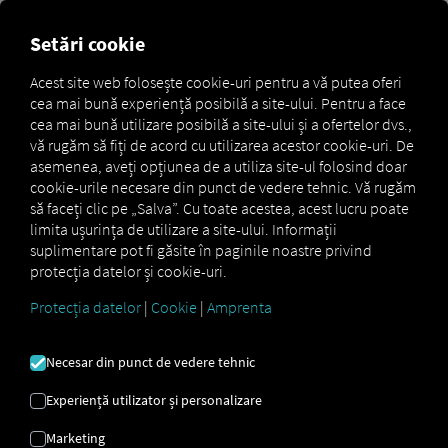
Setări cookie
Crearea unei reguli
Acest site web folosește cookie-uri pentru a vă putea oferi
personalizate
cea mai bună experiență posibilă a site-ului. Pentru a face
cea mai bună utilizare posibilă a site-ului și a ofertelor dvs.,
vă rugăm să fiți de acord cu utilizarea acestor cookie-uri. De
Regulile personalizate vă permit să vă notificați pe
asemenea, aveți opțiunea de a utiliza site-ul folosind doar
dumneavoastră sau alți utilizatori din contul
cookie-urile necesare din punct de vedere tehnic. Vă rugăm
dumneavoastră despre diverse evenimente – fie prin e-
să faceți clic pe „Salva”. Cu toate acestea, acest lucru poate
mail, fie direct prin intermediul platformei. În acest fel,
limita ușurința de utilizare a site-ului. Informații
păstrați întotdeauna controlul deplin.
suplimentare pot fi găsite în paginile noastre privind
protecția datelor și cookie-uri.
Doar utilizatorii cu drepturi de administrator
Protecția datelor
|
Cookie
|
Amprenta
de flotă au permisiunea de a crea reguli.
Utilizatorii fără acest rol pot fi însă înregistrați ca
destinatari ai notificărilor.
Necesar din punct de vedere tehnic
Experiență utilizator și personalizare
Marketing