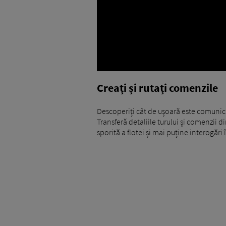
Creați și rutați comenzile
Descoperiți cât de ușoară este comunica
Transferă detaliile turului și comenzii d
sporită a flotei și mai puține interogări 