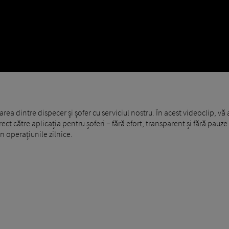
rea dintre dispecer și șofer cu serviciul nostru. În acest videoclip,
irect către aplicația pentru șoferi – fără efort, transparent și fără pauz
în operațiunile zilnice.