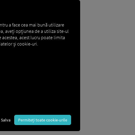
ntru a face cea mai bună utilizare
a, aveți opțiunea de a utiliza site-ul
e acestea, acest lucru poate limita
atelor și cookie-uri.
, digital și transparent. Soluția
e de transport. Fie că este vorba de
i lanț de aprovizionare mai rapidă, mai
Salva
Permiteți toate cookie-urile