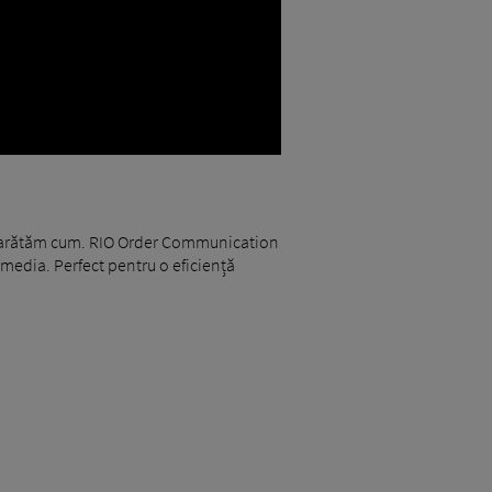
 vă arătăm cum. RIO Order Communication
e media. Perfect pentru o eficiență