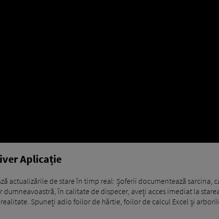
iver Aplicație
ză actualizările de stare în timp real: Șoferii documentează sarcina, 
ar dumneavoastră, în calitate de dispecer, aveți acces imediat la starea
ealitate. Spuneți adio foilor de hârtie, foilor de calcul Excel și arboril