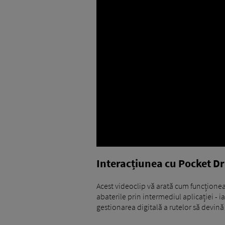
Interacțiunea cu Pocket Dr
Acest videoclip vă arată cum funcționea
abaterile prin intermediul aplicației - i
gestionarea digitală a rutelor să devină r