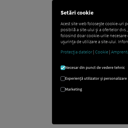
Setări cookie
Acest site web folosește cookie-uri p
posibilă a site-ului și a ofertelor dv
folosind doar cookie-urile necesare d
Comunicare eficient
ușurința de utilizare a site-ului. Inf
Protecția datelor
|
Cookie
|
Amprent
Cu Order Communication aveți întotd
conectează dispecerii și șoferii în timp 
Necesar din punct de vedere tehnic
transmiterea comenzilor, actualizări de
sigură și mai transparentă.
Experiență utilizator și personalizare
Marketing