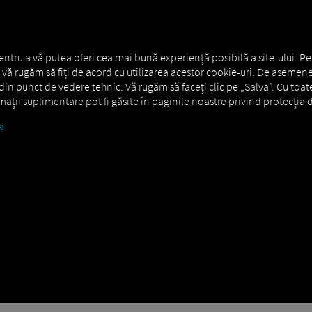
entru a vă putea oferi cea mai bună experiență posibilă a site-ului. Pe
s., vă rugăm să fiți de acord cu utilizarea acestor cookie-uri. De asemene
in punct de vedere tehnic. Vă rugăm să faceți clic pe „Salva”. Cu toat
ă între dispecerat și șoferi
ormații suplimentare pot fi găsite în paginile noastre privind protecția d
a
eauna o imagine de ansamblu clară asupra comenzilor dvs.
– simplu
real, reduce solicitările și asigură procese fluide în operațiunile zilnic
 stare sau funcția de chat: RIO face comunicarea de-a lungul întregulu