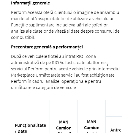
Informații generale
Perform Aceasta oferă clientului o imagine de ansamblu
mai detaliată asupra datelor de utilizare a vehiculului.
Funcțiile suplimentare includ evaluări ale șoferilor,
analize ale claselor de viteză și date despre consumul de
combustibil.
Prezentare generală a performanței
După ce vehiculele flotei au intrat RIO -Zona
administrativă de pe RIO Au fost create platforme și
serviciul Perform pentru aceste vehicule prin intermediul
Marketplace Următoarele servicii au fost achiziționate
Perform în cadrul analizei operaționale pentru
următoarele categorii de vehicule:
aut
MAN
MAN
Funcționalitate
Camion
Camion
Antrenor
/ Date