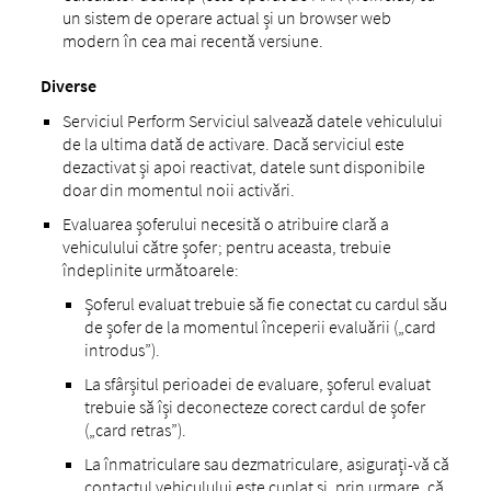
un sistem de operare actual și un browser web
modern în cea mai recentă versiune.
Diverse
Serviciul Perform Serviciul salvează datele vehiculului
de la ultima dată de activare. Dacă serviciul este
dezactivat și apoi reactivat, datele sunt disponibile
doar din momentul noii activări.
Evaluarea șoferului necesită o atribuire clară a
vehiculului către șofer; pentru aceasta, trebuie
îndeplinite următoarele:
Șoferul evaluat trebuie să fie conectat cu cardul său
de șofer de la momentul începerii evaluării („card
introdus”).
La sfârșitul perioadei de evaluare, șoferul evaluat
trebuie să își deconecteze corect cardul de șofer
(„card retras”).
La înmatriculare sau dezmatriculare, asigurați-vă că
contactul vehiculului este cuplat și, prin urmare, că