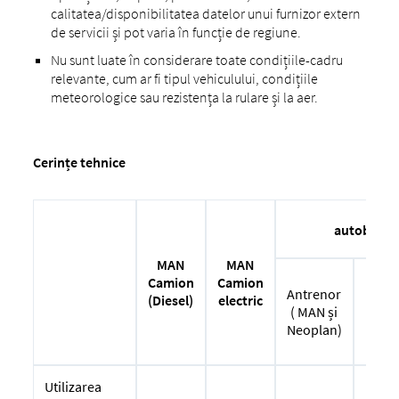
calitatea/disponibilitatea datelor unui furnizor extern
de servicii și pot varia în funcție de regiune.
Nu sunt luate în considerare toate condițiile-cadru
relevante, cum ar fi tipul vehiculului, condițiile
meteorologice sau rezistența la rulare și la aer.
Cerințe tehnice
autobuz
MAN
MAN
Camion
Camion
Antrenor
M
(Diesel)
electric
( MAN și
Inter
Neoplan)
MAN 
Utilizarea