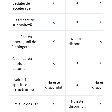
X
X
X
pedalei de
accelerație
Clasificare de
X
X
X
supraviteză
Clasificarea
Nu este
X
X
operațiunii de
disponibil
împingere
Clasificarea
X
X
X
pilotului
automat
Evaluări
Nu este
Nu este
specifice
X
disponibil
disponibil
eTruck-urilor
Nu este
X
X
Emisiile de CO2
disponibil