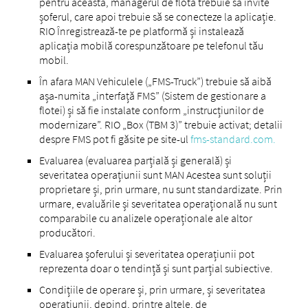
pentru aceasta, managerul de flotă trebuie să invite
șoferul, care apoi trebuie să se conecteze la aplicație.
RIO Înregistrează-te pe platformă și instalează
aplicația mobilă corespunzătoare pe telefonul tău
mobil.
În afara MAN Vehiculele („FMS-Truck”) trebuie să aibă
așa-numita „interfață FMS” (Sistem de gestionare a
flotei) și să fie instalate conform „instrucțiunilor de
modernizare”. RIO „Box (TBM 3)” trebuie activat; detalii
despre FMS pot fi găsite pe site-ul
fms-standard.com.
Evaluarea (evaluarea parțială și generală) și
severitatea operațiunii sunt MAN Acestea sunt soluții
proprietare și, prin urmare, nu sunt standardizate. Prin
urmare, evaluările și severitatea operațională nu sunt
comparabile cu analizele operaționale ale altor
producători.
Evaluarea șoferului și severitatea operațiunii pot
reprezenta doar o tendință și sunt parțial subiective.
Condițiile de operare și, prin urmare, și severitatea
operațiunii, depind, printre altele, de