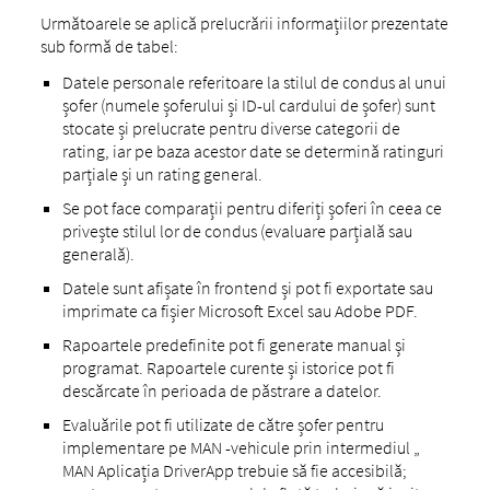
Următoarele se aplică prelucrării informațiilor prezentate
sub formă de tabel:
Datele personale referitoare la stilul de condus al unui
șofer (numele șoferului și ID-ul cardului de șofer) sunt
stocate și prelucrate pentru diverse categorii de
rating, iar pe baza acestor date se determină ratinguri
parțiale și un rating general.
Se pot face comparații pentru diferiți șoferi în ceea ce
privește stilul lor de condus (evaluare parțială sau
generală).
Datele sunt afișate în frontend și pot fi exportate sau
imprimate ca fișier Microsoft Excel sau Adobe PDF.
Rapoartele predefinite pot fi generate manual și
programat. Rapoartele curente și istorice pot fi
descărcate în perioada de păstrare a datelor.
Evaluările pot fi utilizate de către șofer pentru
implementare pe MAN -vehicule prin intermediul „
MAN Aplicația DriverApp trebuie să fie accesibilă;