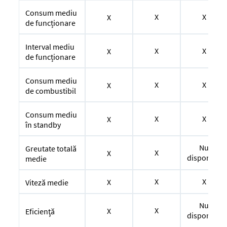
Consum mediu
X
X
X
de funcționare
Interval mediu
X
X
X
de funcționare
Consum mediu
X
X
X
de combustibil
Consum mediu
X
X
X
în standby
Nu
Greutate totală
X
X
disponibil
medie
X
X
X
Viteză medie
Nu
X
X
Eficienţă
disponibil