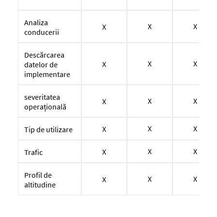
Analiza
X
X
X
conducerii
Descărcarea
X
X
X
datelor de
implementare
severitatea
X
X
X
operațională
X
X
X
Tip de utilizare
X
X
X
Trafic
Profil de
X
X
X
altitudine