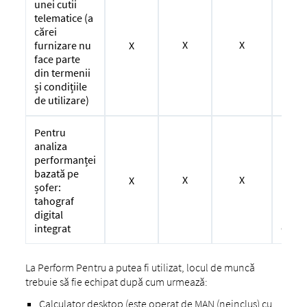
unei cutii
telematice (a
cărei
X
X
X
furnizare nu
face parte
din termenii
și condițiile
de utilizare)
Serv
Pentru
es
analiza
pen
performanței
ace
bazată pe
X
X
X
Cate
șofer:
vehic
tahograf
nu 
digital
dispo
integrat
La Perform Pentru a putea fi utilizat, locul de muncă
trebuie să fie echipat după cum urmează:
Calculator desktop (este operat de MAN (neinclus) cu