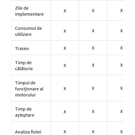
Zile de
X
X
X
implementare
Consumul de
X
X
X
utilizare
X
X
X
Traseu
Timp de
X
X
X
călătorie
Timpul de
X
X
X
funcționare al
motorului
Timp de
X
X
X
așteptare
X
X
X
Analiza flotei