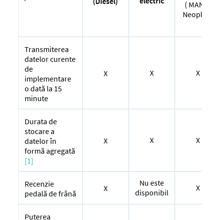
electric
(Diesel)
( MAN și
Neoplan)
Transmiterea
datelor curente
de
X
X
X
implementare
o dată la 15
minute
Durata de
stocare a
X
X
X
datelor în
formă agregată
[1]
Nu este
Recenzie
X
X
disponibil
pedală de frână
Puterea