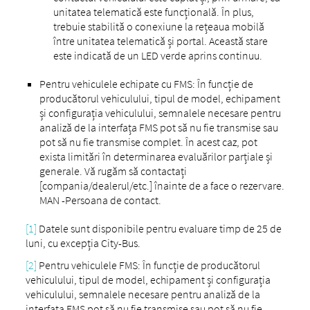
unitatea telematică este funcțională. În plus,
trebuie stabilită o conexiune la rețeaua mobilă
între unitatea telematică și portal. Această stare
este indicată de un LED verde aprins continuu.
Pentru vehiculele echipate cu FMS: În funcție de
producătorul vehiculului, tipul de model, echipament
și configurația vehiculului, semnalele necesare pentru
analiză de la interfața FMS pot să nu fie transmise sau
pot să nu fie transmise complet. În acest caz, pot
exista limitări în determinarea evaluărilor parțiale și
generale. Vă rugăm să contactați
[compania/dealerul/etc.] înainte de a face o rezervare.
MAN -Persoana de contact.
[1]
Datele sunt disponibile pentru evaluare timp de 25 de
luni, cu excepția City-Bus.
[2]
Pentru vehiculele FMS: În funcție de producătorul
vehiculului, tipul de model, echipament și configurația
vehiculului, semnalele necesare pentru analiză de la
interfața FMS pot să nu fie transmise sau pot să nu fie