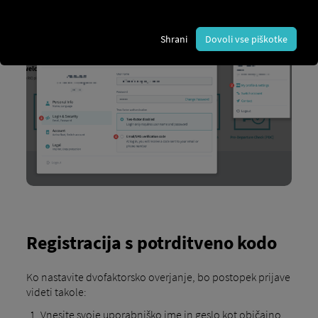
pošte/SMS-a«.
Shrani
Dovoli vse piškotke
Registracija s potrditveno kodo
Ko nastavite dvofaktorsko overjanje, bo postopek prijave
videti takole:
Vnesite svoje uporabniško ime in geslo kot običajno.