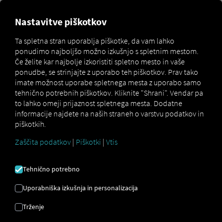
Nastavitve piškotkov
Dvofaktorska avtentikacija
Ta spletna stran uporablja piškotke, da vam lahko
ponudimo najboljšo možno izkušnjo s spletnim mestom.
Ta priročnik pojasnjuje, kako omogočiti dvofaktorsko
Če želite kar najbolje izkoristiti spletno mesto in vaše
preverjanje pristnosti, tako da morate ob prijavi vnesti
ponudbe, se strinjajte z uporabo teh piškotkov. Prav tako
številsko kodo.
imate možnost uporabe spletnega mesta z uporabo samo
tehnično potrebnih piškotkov. Kliknite "Shrani". Vendar pa
Tako se aktivira
to lahko omeji prijaznost spletnega mesta. Dodatne
informacije najdete na naših straneh o varstvu podatkov in
piškotkih.
Če želite aktivirati dvofaktorsko overjanje, sledite tem
preprostim korakom:
Zaščita podatkov
|
Piškotki
|
Vtis
Uporabniški meni odprete s klikom na ikono v
zgornjem desnem kotu.
Tehnično potrebno
Izberite »Moj profil in nastavitve«.
Uporabniška izkušnja in personalizacija
V uporabniškem meniju odprite zavihek »Prijava in
varnost«.
Trženje
Kot drugi dejavnik izberite »Koda za preverjanje e-