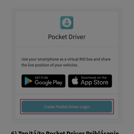
6) Ten/tá/to Pocket Driver Prihlásenie