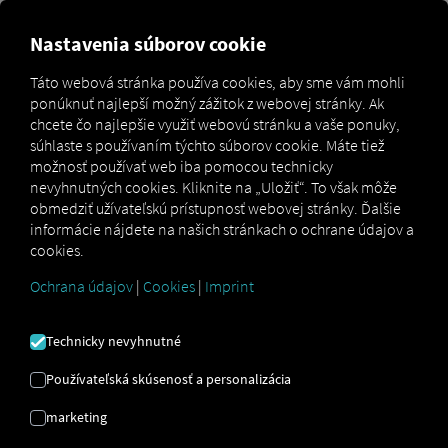
Nastavenia súborov cookie
Vytvorenie Pocket Driver
Táto webová stránka používa cookies, aby sme vám mohli
Prihlásenie zariadenia
ponúknuť najlepší možný zážitok z webovej stránky. Ak
chcete čo najlepšie využiť webovú stránku a vaše ponuky,
počas nastavenia nového
súhlaste s používaním týchto súborov cookie. Máte tiež
vozidla
možnosť používať web iba pomocou technicky
nevyhnutných cookies. Kliknite na „Uložiť“. To však môže
obmedziť užívateľskú prístupnosť webovej stránky. Ďalšie
Ak sa chcete prihlásiť do Pocket Driver Pre aplikáciu s
informácie nájdete na našich stránkach o ochrane údajov a
prihlásením cez zariadenie potrebujete prístupové údaje
cookies.
vo forme QR kódu. Nájdete ich na RIO Platformu môže
Ochrana údajov
|
Cookies
|
Imprint
vytvoriť ktorýkoľvek používateľ s oprávneniami správcu
vozového parku. Po vytvorení je kód platný na
jednorazové použitie a až 72 hodín. Používatelia sa
Technicky nevyhnutné
potom prihlásia do aplikácie naskenovaním QR kódu
fotoaparátom smartfónu.
Používateľská skúsenosť a personalizácia
marketing