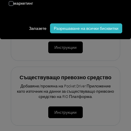
маркетинг
Ново превозно средство
Създаване на ново превозно средство на RIO
платформа с Pocket Driver Приложението като
Запазете
Разрешаване на всички бисквитки
източник на данни.
Инструкции
Съществуващо превозно средство
Добавяне/промяна на Pocket Driver Приложение
като източник на данни за съществуващо превозно
средство на RIO Платформа.
Инструкции