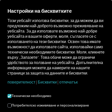
Настройки на бисквитките
Създаване на Pocket
Този уебсайт използва бисквитки, за да можем да ви
Driver Входове на
предложим най-доброто възможно преживяване на
уебсайта. За да използвате възможно най-добре
устройства
уебсайта и вашите оферти, моля, съгласете се с
използването на тези бисквитки. Освен това имате
възможност да използвате сайта, използвайки само
За да влезете в Pocket Driver За приложението с
технически необходимите бисквитки. Моля, кликнете
вход от устройство са ви необходими данните за
върху „Запазете“. Това обаче може да ограничи
достъп под формата на QR код. Те могат да бъдат
удобството за ползване на уебсайта. Допълнителна
намерени на RIO Платформата може да бъде
информация можете да намерите на нашите
създадена от всеки потребител с права на
страници за защита на данните и бисквитки.
мениджър на автопарк. След създаването си
кодът е валиден за еднократна употреба и до 72
поверителност
|
Бисквитки
|
отпечатък
часа. След това потребителите влизат в
приложението, като сканират QR кода с камерата
на смартфона си.
Технически необходимо
Потребителско изживяване и персонализиране