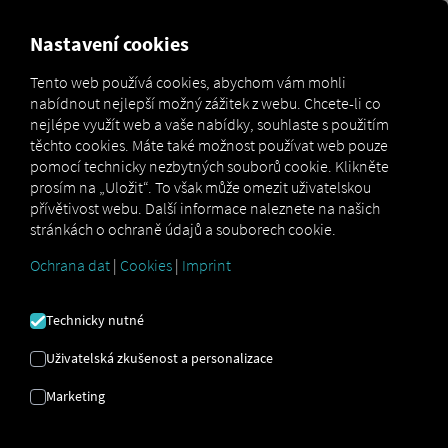
MARKETPLACE
PŘEHLED
Nastavení cookies
Tento web používá cookies, abychom vám mohli
nabídnout nejlepší možný zážitek z webu. Chcete-li co
Marketplace
Connectors
Scania Connect
nejlépe využít web a vaše nabídky, souhlaste s použitím
těchto cookies. Máte také možnost používat web pouze
pomocí technicky nezbytných souborů cookie. Klikněte
prosím na „Uložit“. To však může omezit uživatelskou
přívětivost webu. Další informace naleznete na našich
SCANIA PŘIPOJIT
stránkách o ochraně údajů a souborech cookie.
Ochrana dat
|
Cookies
|
Imprint
Integrace externího poskytovatele
Technicky nutné
Máte ve svém vozovém parku vozidla
Scania
? Pak je propojte přímo s
Uživatelská zkušenost a personalizace
platformou RIO
a zobrazte jejich polohu
Marketing
na
mapě RIO
. Stačí vám účet
RIO
a
alespoň jedno kompatibilní vozidlo
.