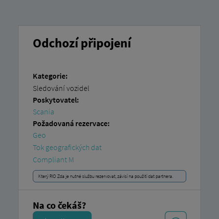
Odchozí připojení
Kategorie:
Sledování vozidel
Poskytovatel:
Scania
Požadovaná rezervace:
Geo
Tok geografických dat
Compliant M
Který RIO Zda je nutné službu rezervovat, závisí na použití dat partnera.
Na co čekáš?