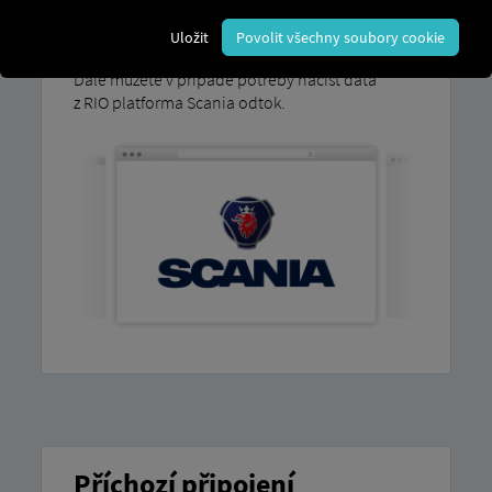
Vysvětlení, jak si
snadno propojit svá
vozidla sami,
najdete v našich
Uložit
Povolit všechny soubory cookie
podrobných pokynech.
Dále můžete v případě potřeby načíst data
z RIO platforma Scania odtok.
Příchozí připojení