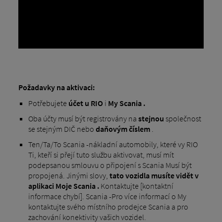
Požadavky na aktivaci:
Potřebujete
účet
u RIO
i
My Scania .
Oba účty musí být registrovány na
stejnou
společnost
se stejným DIČ nebo
daňovým číslem
.
Ten/Ta/To Scania -nákladní automobily, které vy RIO
Ti, kteří si přejí tuto službu aktivovat, musí mít
podepsanou smlouvu o připojení s Scania Musí být
propojená. Jinými slovy,
tato vozidla musíte vidět v
aplikaci Moje Scania .
Kontaktujte [kontaktní
informace chybí]. Scania -Pro více informací o My
kontaktujte svého místního prodejce Scania a pro
zachování konektivity vašich vozidel.