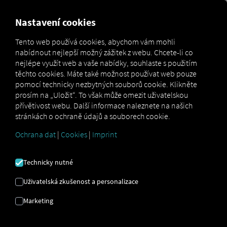
MARKETPLACE
PŘEHLED
Nastavení cookies
Tento web používá cookies, abychom vám mohli
nabídnout nejlepší možný zážitek z webu. Chcete-li co
Marketplace
Connectors
Scania Connect
How to
nejlépe využít web a vaše nabídky, souhlaste s použitím
těchto cookies. Máte také možnost používat web pouze
pomocí technicky nezbytných souborů cookie. Klikněte
prosím na „Uložit“. To však může omezit uživatelskou
SCANIA
přívětivost webu. Další informace naleznete na našich
stránkách o ochraně údajů a souborech cookie.
NÁSTUPNÍ
Ochrana dat
|
Cookies
|
Imprint
PROCES
Technicky nutné
Uživatelská zkušenost a personalizace
Podrobné pokyny k vybavení vašich
Marketing
vozidel RIO připojit se.