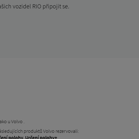
ich vozidel RIO připojit se.
ako u Volvo .
ásledujících produktů Volvo rezervovali:
čení polohy,
Určení polohy+