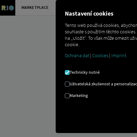
MARKETPLACE
PŘEHLED
Nastavení cookies
Tento web používá cookies, abychom
souhlaste s použitím těchto cookie
na „Uložit“. To však může omezit už
cookie.
Ochrana dat
|
Cookies
|
Imprint
Marketplace
Connectors
Volvo Con
Technicky nutné
Uživatelská zkušenost a personaliza
Marketing
VOLVO NÁSTU