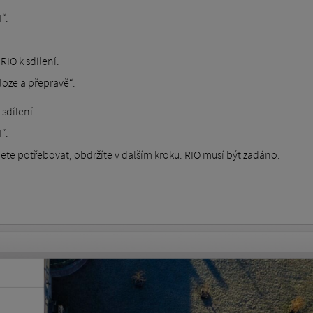
“.
RIO k sdílení.
loze a přepravě“.
 sdílení.
“.
dete potřebovat, obdržíte v dalším kroku. RIO musí být zadáno.