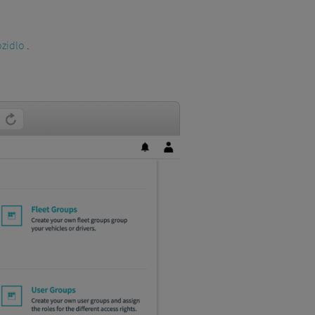
ozidlo
.