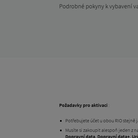
Podrobné pokyny k vybavení vaš
Požadavky pro aktivaci
:
Potřebujete účet u obou RIO stejně j
Musíte si zakoupit alespoň jeden z n
Dopravní data,
Dopravní data+,
Ur