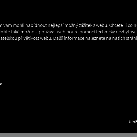
MAN DIGITALSERVICES
CONNECTORS
 vám mohli nabídnout nejlepší možný zážitek z webu. Chcete-li co ne
s. Máte také možnost používat web pouze pomocí technicky nezbytnýc
ivatelskou přívětivost webu. Další informace naleznete na našich str
nect
How to
ce
PNÍ PROCES
Ulož