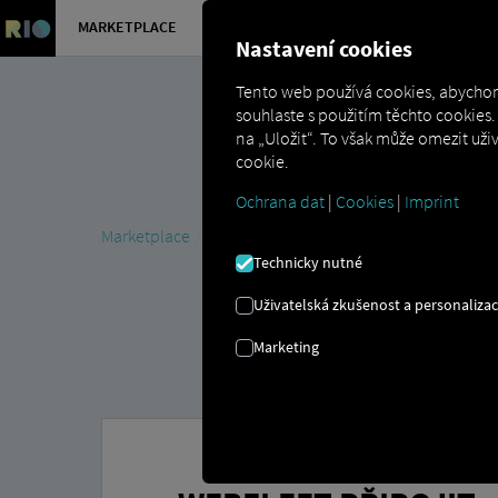
MARKETPLACE
PŘEHLED
Nastavení cookies
Tento web používá cookies, abychom
souhlaste s použitím těchto cookie
na „Uložit“. To však může omezit už
cookie.
Ochrana dat
|
Cookies
|
Imprint
Marketplace
Connectors
Webfleet Connect
Technicky nutné
Uživatelská zkušenost a personaliza
Marketing