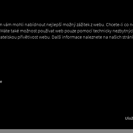
MAN DIGITALSERVICES
CONNECTORS
 vám mohli nabídnout nejlepší možný zážitek z webu. Chcete-li co ne
s. Máte také možnost používat web pouze pomocí technicky nezbytnýc
ivatelskou přívětivost webu. Další informace naleznete na našich str
ce
Ulož