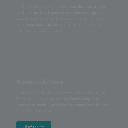
Mějte přehled o všech svých
vozidlech a řidičích
spolu s
nejdůležitějšími informacemi o jejich
stavu
, vždy v moderním a atraktivním formátu.
Naše
bezplatná aplikace
vám správu vozového
parku na cestách usnadní.
Telematické boxy
Jednoduchá digitalizace vašeho vozového parku:
Telematické boxy umožňují
efektivní správu
vozového parku
a
efektivní nasazení vozidel
pro
celý váš vozový park.
Zjistěte více