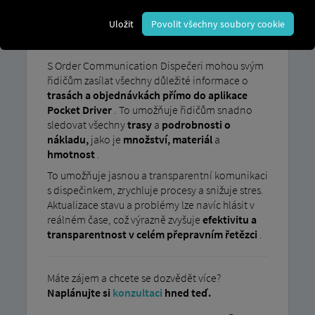
Papírové procesy a jazykové bariéry často vedou
Uložit
Povolit všechny soubory cookie
k nedorozuměním a neefektivním postupům v
odvětví dopravy.
S Order Communication Dispečeri mohou svým
řidičům zasílat všechny důležité informace o
trasách a objednávkách přímo do aplikace
Pocket Driver
. To umožňuje řidičům snadno
sledovat všechny
trasy
a
podrobnosti o
nákladu,
jako je
množství, materiál
a
hmotnost
.
To umožňuje jasnou a transparentní komunikaci
s dispečinkem, zrychluje procesy a snižuje stres.
Aktualizace stavu a problémy lze navíc hlásit v
reálném čase, což výrazně zvyšuje
efektivitu a
transparentnost v celém přepravním řetězci
.
Máte zájem a chcete se dozvědět více?
Naplánujte si
konzultaci
hned teď.