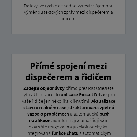
Dotazy lze rychle a snadno vyřešit vzájemnou
výměnou textových zpráv mezi dispečerem a
řidičem.
Přímé spojení mezi
dispečerem a řidičem
Zadejte objednávky
přímo přes RIO Odešlete
tyto aktualizace do
aplikace Pocket Driver
pro
vaše řidiče jen několika kliknutími.
Aktualizace
stavu v reálném čase, strukturovaná zpětná
vazba o problémech
a automatická
push
notifikace
vás informují a umožňují vám
okamžitě reagovat na jakékoli odchylky.
Integrovaná
funkce chatu
s automatickým