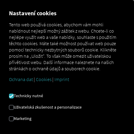
MARKETPLACE
PŘEHLED
Nastavení cookies
Tento web používá cookies, abychom vám mohli
nabídnout nejlepší možný zážitek z webu. Chcete-li co
Marketplace
Order Communication
nejlépe využít web a vaše nabídky, souhlaste s použitím
těchto cookies. Máte také možnost používat web pouze
pomocí technicky nezbytných souborů cookie. Klikněte
prosím na „Uložit“. To však může omezit uživatelskou
přívětivost webu. Další informace naleznete na našich
stránkách o ochraně údajů a souborech cookie.
Ochrana dat
|
Cookies
|
Imprint
ORDER
Technicky nutné
COMMUNICATION
Uživatelská zkušenost a personalizace
Digitální komunikace s řidičem –
Marketing
efektivní, přímá, vícejazyčná