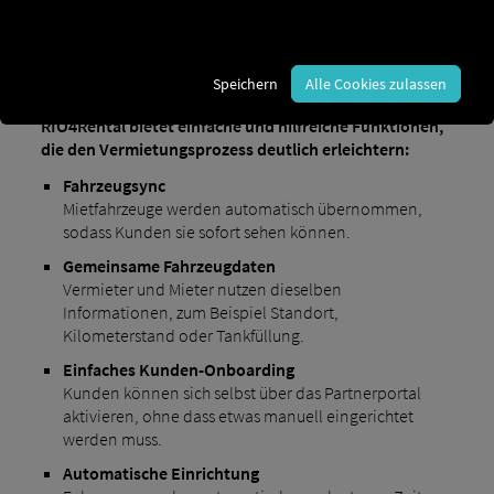
Was RIO4Rental bietet
Speichern
Alle Cookies zulassen
RIO4Rental bietet einfache und hilfreiche Funktionen,
die den Vermietungsprozess deutlich erleichtern:
Fahrzeugsync
Mietfahrzeuge werden automatisch übernommen,
sodass Kunden sie sofort sehen können.
Gemeinsame Fahrzeugdaten
Vermieter und Mieter nutzen dieselben
Informationen, zum Beispiel Standort,
Kilometerstand oder Tankfüllung.
Einfaches Kunden-Onboarding
Kunden können sich selbst über das Partnerportal
aktivieren, ohne dass etwas manuell eingerichtet
werden muss.
Automatische Einrichtung