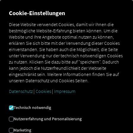
Cookie-Einstellungen
Sofortige, gemeinsame
Diese Website verwendet Cookies, damit wir Ihnen die
Sicht auf Ihre Mietflotte
bestmögliche Website-Erfahrung bieten können. Um die
Website und Ihre Angebote optimal nutzen zu können,
erklären Sie sich bitte mit der Verwendung dieser Cookies
Digitalisieren Sie Ihre Mietflotte schneller und
einverstanden. Sie haben auch die Möglichkeit, die Seite
einfacher mit RIO4Rental.
unter Verwendung nur der technisch notwendigen Cookies
RIO4Rental sorgt dafür, dass Vermieter- und Mieterflotte
zu nutzen. Klicken Sie dazu bitte auf "speichern". Dadurch
automatisch synchron sind. Mietfahrzeuge erscheinen
kann jedoch die Nutzerfreundlichkeit der Webseite
sofort in beiden RIO-Konten und liefern eine
eingeschränkt sein. Weitere Informationen finden Sie auf
gemeinsame, stets aktuelle Fahrzeugansicht – inklusive
unseren Datenschutz und Cookies Seiten.
Standort, Kilometerstand, Geschwindigkeit,
Kraftstoffstand und Verbindungsstatus. So haben beide
Datenschutz
|
Cookies
|
Impressum
Seiten jederzeit denselben, klaren Überblick ohne
zusätzlichen Verwaltungsaufwand.
Technisch notwendig
Nutzererfahrung und Personalisierung
Marketing