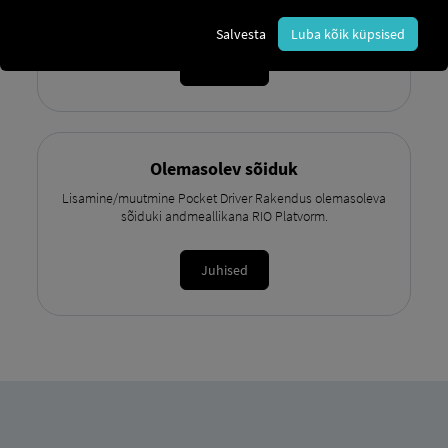
Rakendus andmeallikana.
Salvesta
Luba kõik küpsised
Juhised
Olemasolev sõiduk
Lisamine/muutmine Pocket Driver Rakendus olemasoleva
sõiduki andmeallikana RIO Platvorm.
Juhised