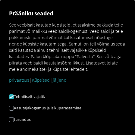
Prääniku seaded
Loomine Pocket Driver
See veebisait kasutab küpsiseid, et saaksime pakkuda teile
Seadme sisselogimised
parimat võimalikku veebisaidikogemust. Veebisaidi ja teie
pakkumiste parimal võimalikul kasutamisel nõustuge
nende küpsiste kasutamisega. Samuti on teil võimalus seda
Sisselogimiseks Pocket Driver Seadme kaudu
saiti kasutada ainult tehniliselt vajalikke küpsiseid
sisselogimisega rakenduse jaoks vajate
kasutades. Palun klõpsake nuppu "Salvesta". See võib aga
juurdepääsuandmeid QR-koodi kujul. Selle leiate
piirata veebisaidi kasutajasõbralikkust. Lisateavet leiate
aadressilt RIO Platvormi saab luua iga kasutaja, kellel on
meie andmekaitse- ja küpsiste lehtedelt.
sõidukipargi halduri õigused. Kui kood on loodud, kehtib
see ühekordselt ja kuni 72 tundi. Seejärel logivad
privaatsus
|
Küpsised
|
jäljend
kasutajad rakendusse sisse, skannides QR-koodi oma
nutitelefoni kaameraga.
Tehniliselt vajalik
Kasutajakogemus ja isikupärastamine
turundus
Uus sõiduk
Uue sõiduki loomine RIO platvorm koos Pocket Driver