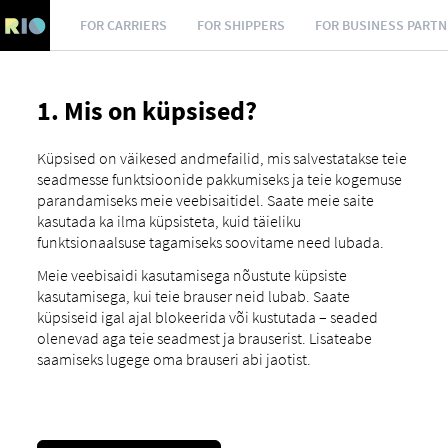
FOR CARRIERS
FOR SHIPPERS
FOR BUSINESS PART
1. Mis on küpsised?
Küpsised on väikesed andmefailid, mis salvestatakse teie
seadmesse funktsioonide pakkumiseks ja teie kogemuse
parandamiseks meie veebisaitidel. Saate meie saite
kasutada ka ilma küpsisteta, kuid täieliku
funktsionaalsuse tagamiseks soovitame need lubada.
Meie veebisaidi kasutamisega nõustute küpsiste
kasutamisega, kui teie brauser neid lubab. Saate
küpsiseid igal ajal blokeerida või kustutada – seaded
olenevad aga teie seadmest ja brauserist. Lisateabe
saamiseks lugege oma brauseri abi jaotist.