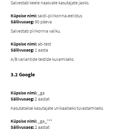
Salvestab keele naasvate kasutajate jaoks.
Küpsise nimi:
saidi-piirkonna-eelistus
Säilivusaeg:
90 päeva
Salvestab piirkonna valiku.
Küpsise nimi:
ab-test
Säilivusaeg:
1 aasta
A/B variantide testide kuvamiseks.
3.2 Google
Küpsise nimi:
_ga
Säilivusaeg:
2 aastat
Kasutatakse kasutajate unikaalseks tuvastamiseks.
Küpsise nimi:
_ga_***
Säilivusaeg:
2 aastat