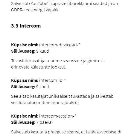
Salvestab YouTube'i küpsiste ribareklaami seaded ja on
GDPR-i eesmärgil vajalik.
3.3 Intercom
Küpsise nimi:
intercom-device-id-*
Säilivusaeg:
9 kuud
Tuvastab kasutaja seadme seansside jälgimiseks
erinevate külastuste jooksul.
Küpsise nimi:
intercom-id-*
Säilivusaeg:
9 kuud
See aitab kasutajat unikaalselt tuvastada ja salvestab
vestlusajaloo mitme seansi jooksul.
Küpsise nimi:
intercom-session-*
Säilivusaeg:
7 päeva
Salvestab kasutaja praeguse seansi, et ta jääks veebisaidi