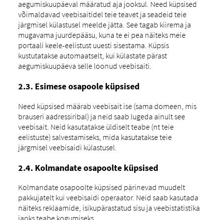
aegumiskuupäeval määratud aja jooksul. Need küpsised
võimaldavad veebisaitidel teie teavet ja seadeid teie
järgmisel külastusel meelde jätta. See tagab kiirema ja
mugavama juurdepääsu, kuna te ei pea näiteks meie
portaali keele-eelistust uuesti sisestama. Küpsis
kustutatakse automaatselt, kui külastate pärast
aegumiskuupäeva selle loonud veebisaiti.
2.3. Esimese osapoole küpsised
Need küpsised määrab veebisait ise (sama domeen, mis
brauseri aadressiribal) ja neid saab lugeda ainult see
veebisait. Neid kasutatakse üldiselt teabe (nt teie
eelistuste) salvestamiseks, mida kasutatakse teie
järgmisel veebisaidi külastusel.
2.4. Kolmandate osapoolte küpsised
Kolmandate osapoolte küpsised pärinevad muudelt
pakkujatelt kui veebisaidi operaator. Neid saab kasutada
näiteks reklaamide, isikupärastatud sisu ja veebistatistika
jaoks teabe kogumiseks.