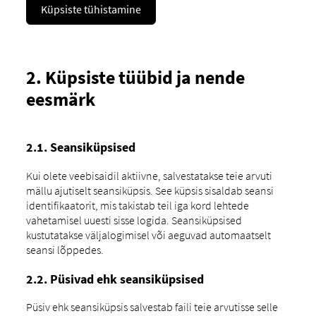
Küpsiste tühistamine
2. Küpsiste tüübid ja nende
eesmärk
2.1. Seansiküpsised
Kui olete veebisaidil aktiivne, salvestatakse teie arvuti
mällu ajutiselt seansiküpsis. See küpsis sisaldab seansi
identifikaatorit, mis takistab teil iga kord lehtede
vahetamisel uuesti sisse logida. Seansiküpsised
kustutatakse väljalogimisel või aeguvad automaatselt
seansi lõppedes.
2.2. Püsivad ehk seansiküpsised
Püsiv ehk seansiküpsis salvestab faili teie arvutisse selle