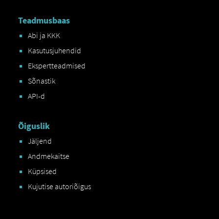
Teadmusbaas
Abi ja KKK
Kasutusjuhendid
Ekspertteadmised
Sõnastik
API-d
Õiguslik
Jäljend
Andmekaitse
Küpsised
Kujutise autoriõigus