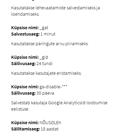
Kasutatakse lehevaatamiste salvestamiseks ja
loendamiseks.
Küpsise nimi:
_gat
Salvestusaeg:
1 minut
Kasutatakse päringute arvu piiramiseks.
Küpsise nimi:
_gid
Säilivusaeg:
24 tundi
Kasutatakse kasutajate eristamiseks.
Küpsise nimi:
ga-disable-***
Säilivusaeg:
30 päeva
Salvestab kasutaja Google Analyticsist loobumise
eelistuse.
Küpsise nimi:
NÕUSOLEK
Säilitamisaeg:
18 aastat