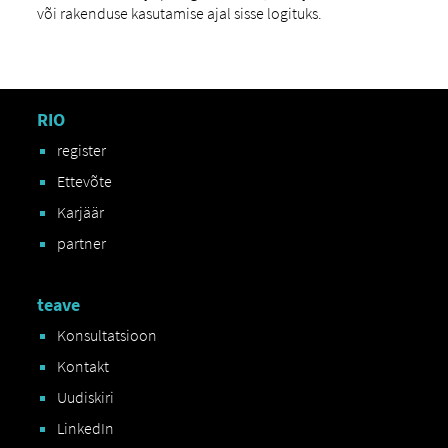
või rakenduse kasutamise ajal sisse logituks.
RIO
register
Ettevõte
Karjäär
partner
teave
Konsultatsioon
Kontakt
Uudiskiri
LinkedIn