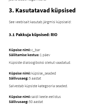
3. Kasutatavad küpsised
See veebisait kasutab järgmisi küpsiseid:
3.1 Pakkuja küpsised: RIO
Küpsise nimi:
c_bar
Säilitamise kestus:
1 päev
Küpsiste dialoogiboksi olekut vaadatud.
Küpsise nimi:
küpsise_seaded
Säilivusaeg:
5 aastat
Salvestab küpsiste kategooria seaded.
Küpsise nimi:
saidi keele-eelistus
Säilivusaeg:
50 aastat