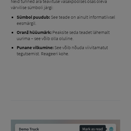
Neid tunned ära teavituse vasakpoolses osas oleva
värvilise sümboli järgi:
Sümbol puudub:
See teade on ainult informatiivsel
eesmärgil.
Oranž hüüumärk:
Peaksite seda teadet lähemalt
uurima – see võib olla oluline.
Punane vilkumine:
See võib nõuda viivitamatut
tegutsemist. Reageeri kohe.