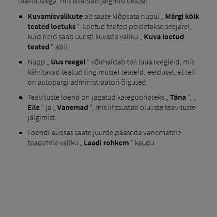
teavitustega, mis sisaldab järgmisi üksusi:
Kuvamisvalikute
alt saate klõpsata nupul „
Märgi kõik
teated loetuks
“. Loetud teated peidetakse seejärel,
kuid neid saab uuesti kuvada valiku „
Kuva loetud
teated
“ abil.
Nupp „
Uus reegel
” võimaldab teil luua reegleid, mis
käivitavad teatud tingimustel teateid, eeldusel, et teil
on autopargi administraatori õigused.
Teavituste loend on jagatud kategooriateks „
Täna
“, „
Eile
“ ja „
Vanemad
“, mis lihtsustab oluliste teavituste
jälgimist.
Loendi allosas saate juurde pääseda vanematele
teadetele valiku „
Laadi rohkem
” kaudu.