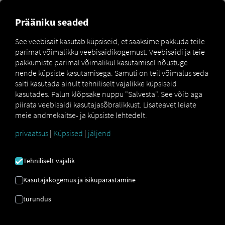
Prääniku seaded
Teated kellukese kaudu
See veebisait kasutab küpsiseid, et saaksime pakkuda teile
parimat võimalikku veebisaidikogemust. Veebisaidi ja teie
Selles jaotises selgitatakse, kuidas hallata teavitusi RIO
pakkumiste parimal võimalikul kasutamisel nõustuge
Platvorm kasutab kellukeseikooni, et kuvada
nende küpsiste kasutamisega. Samuti on teil võimalus seda
saadaolevate teavituste tüüpe ja seda, kuidas nendega
saiti kasutada ainult tehniliselt vajalikke küpsiseid
suhelda.
kasutades. Palun klõpsake nuppu "Salvesta". See võib aga
piirata veebisaidi kasutajasõbralikkust. Lisateavet leiate
meie andmekaitse- ja küpsiste lehtedelt.
privaatsus
|
Küpsised
|
jäljend
Tehniliselt vajalik
Kasutajakogemus ja isikupärastamine
turundus