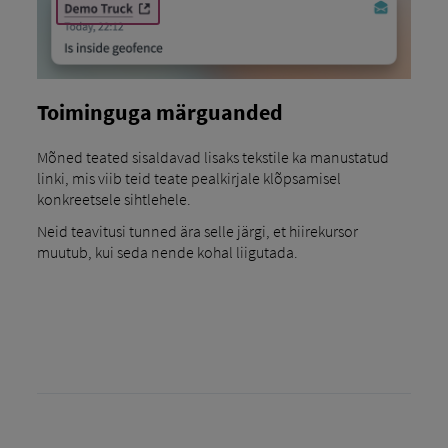
Toiminguga märguanded
Mõned teated sisaldavad lisaks tekstile ka manustatud
linki, mis viib teid teate pealkirjale klõpsamisel
konkreetsele sihtlehele.
Neid teavitusi tunned ära selle järgi, et hiirekursor
muutub, kui seda nende kohal liigutada.