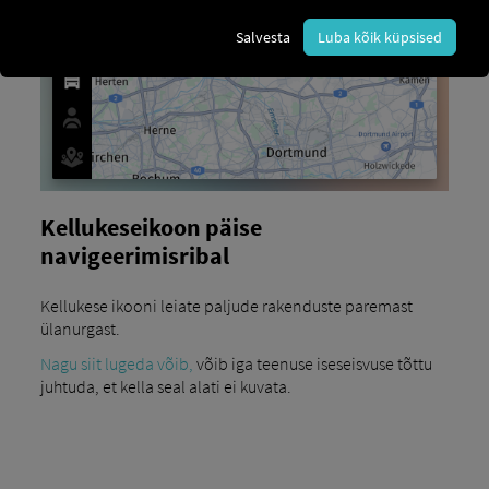
Salvesta
Luba kõik küpsised
Kellukeseikoon päise
navigeerimisribal
Kellukese ikooni leiate paljude rakenduste paremast
ülanurgast.
Nagu siit lugeda võib,
võib iga teenuse iseseisvuse tõttu
juhtuda, et kella seal alati ei kuvata.