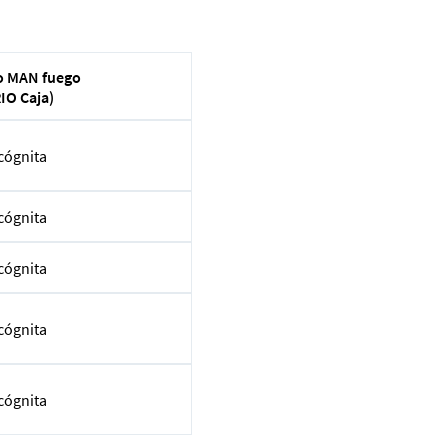
 MAN fuego
RIO Caja)
cógnita
cógnita
cógnita
cógnita
cógnita