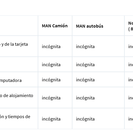
No
MAN Camión
MAN autobús
( 
 de la tarjeta
incógnita
incógnita
in
incógnita
incógnita
in
incógnita
incógnita
in
computadora
o de alojamiento
incógnita
incógnita
in
ión y tiempos de
incógnita
incógnita
in