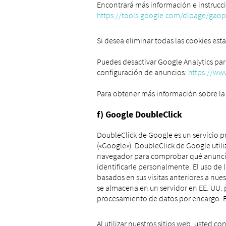
Encontrará más información e instrucc
https://tools.google.com/dlpage/gaop
Si desea eliminar todas las cookies est
Puedes desactivar Google Analytics para
configuración de anuncios:
https://ww
Para obtener más información sobre la 
f) Google DoubleClick
DoubleClick de Google es un servicio p
(«Google»). DoubleClick de Google util
navegador para comprobar qué anuncios
identificarle personalmente. El uso de
basados ​​en sus visitas anteriores a nu
se almacena en un servidor en EE. UU. pa
procesamiento de datos por encargo. E
Al utilizar nuestros sitios web, usted c