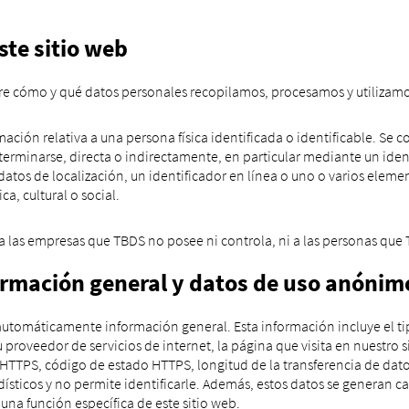
ste sitio web
bre cómo y qué datos personales recopilamos, procesamos y utilizamos
ación relativa a una persona física identificada o identificable. Se c
erminarse, directa o indirectamente, en particular mediante un ide
tos de localización, un identificador en línea o uno o varios elemen
a, cultural o social.
n a las empresas que TBDS no posee ni controla, ni a las personas que
formación general y datos de uso anónim
la automáticamente información general. Esta información incluye el 
 proveedor de servicios de internet, la página que visita en nuestro 
HTTPS, código de estado HTTPS, longitud de la transferencia de datos
adísticos y no permite identificarle. Además, estos datos se generan c
e una función específica de este sitio web.