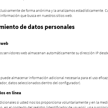
exclusivamente de forma anónima y la analizamos estadísticamente.
información que busca en nuestros sitios web.
amiento de datos personales
o web
ros servidores web almacenan automáticamente su dirección IP desde 
se puede almacenar información adicional necesaria para el uso eficaz
rador, datos seleccionados dentro del configurador).
ios en línea
icionales si usted nos los proporciona voluntariamente y en la medi
 en el contexto del registro (identificador de usuario), una suscrip