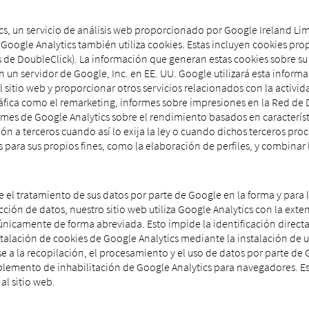
tics, un servicio de análisis web proporcionado por Google Ireland L
. Google Analytics también utiliza cookies. Estas incluyen cookies pr
es de DoubleClick). La información que generan estas cookies sobre su 
n un servidor de Google, Inc. en EE. UU. Google utilizará esta informa
 sitio web y proporcionar otros servicios relacionados con la activida
ráfica como el remarketing, informes sobre impresiones en la Red de 
s de Google Analytics sobre el rendimiento basados ​​en característ
ión a terceros cuando así lo exija la ley o cuando dichos terceros p
s para sus propios fines, como la elaboración de perfiles, y combina
nte el tratamiento de sus datos por parte de Google en la forma y para 
ión de datos, nuestro sitio web utiliza Google Analytics con la exten
únicamente de forma abreviada. Esto impide la identificación directa 
nstalación de cookies de Google Analytics mediante la instalación de 
e a la recopilación, el procesamiento y el uso de datos por parte de 
omplemento de inhabilitación de Google Analytics para navegadores. E
al sitio web.