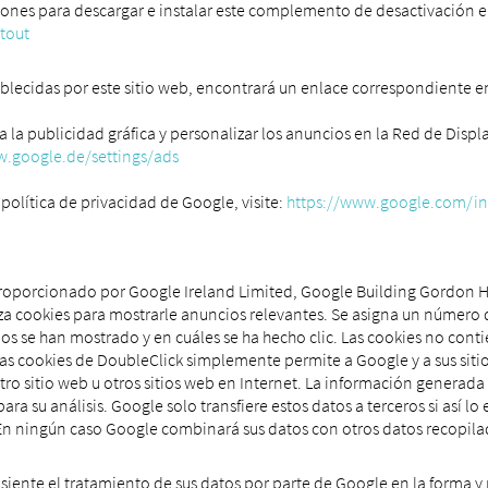
iones para descargar e instalar este complemento de desactivación 
tout
ablecidas por este sitio web, encontrará un enlace correspondiente e
 la publicidad gráfica y personalizar los anuncios en la Red de Disp
w.google.de/settings/ads
política de privacidad de Google, visite:
https://www.google.com/int
roporcionado por Google Ireland Limited, Google Building Gordon Ho
iza cookies para mostrarle anuncios relevantes. Se asigna un número 
 se han mostrado y en cuáles se ha hecho clic. Las cookies no cont
 las cookies de DoubleClick simplemente permite a Google y a sus sit
estro sitio web u otros sitios web en Internet. La información generada
ra su análisis. Google solo transfiere estos datos a terceros si así lo
n ningún caso Google combinará sus datos con otros datos recopila
onsiente el tratamiento de sus datos por parte de Google en la forma y