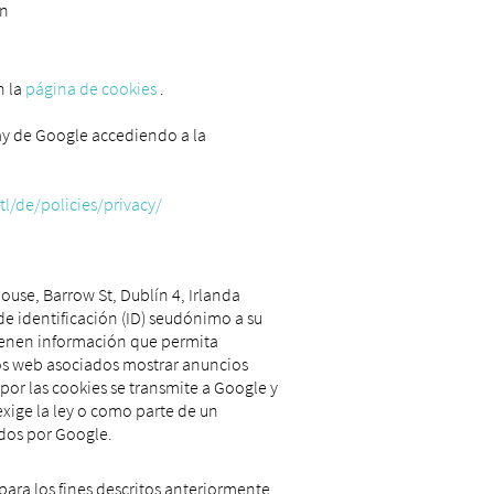
en
n la
página de cookies
.
lay de Google accediendo a la
l/de/policies/privacy/
use, Barrow St, Dublín 4, Irlanda
de identificación (ID) seudónimo a su
ienen información que permita
ios web asociados mostrar anuncios
 por las cookies se transmite a Google y
 exige la ley o como parte de un
dos por Google.
 para los fines descritos anteriormente.