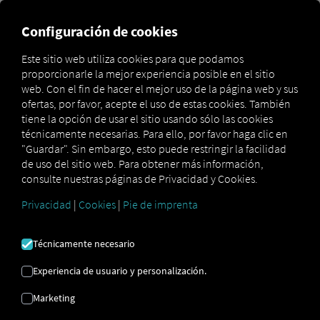
Configuración de cookies
Creando una Pocket Driver
Este sitio web utiliza cookies para que podamos
Inicios de sesión del
proporcionarle la mejor experiencia posible en el sitio
web. Con el fin de hacer el mejor uso de la página web y sus
dispositivo
ofertas, por favor, acepte el uso de estas cookies. También
tiene la opción de usar el sitio usando sólo las cookies
técnicamente necesarias. Para ello, por favor haga clic en
Para iniciar sesión en el Pocket Driver Para la aplicación
"Guardar". Sin embargo, esto puede restringir la facilidad
con inicio de sesión en el dispositivo, necesitas los datos
de uso del sitio web. Para obtener más información,
de acceso en forma de código QR. Puedes encontrarlos
consulte nuestras páginas de Privacidad y Cookies.
en la RIO Cualquier usuario con permisos de
administrador de flota puede crear la plataforma. Una
Privacidad
|
Cookies
|
Pie de imprenta
vez creada, el código es válido para un solo uso y tiene
una vigencia máxima de 72 horas. Los usuarios inician
sesión en la aplicación escaneando el código QR con la
Técnicamente necesario
cámara de su teléfono inteligente.
Experiencia de usuario y personalización.
Marketing