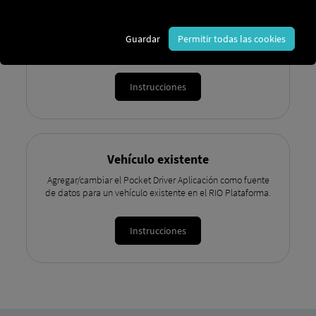
Vehículo nuevo
Creación de un nuevo vehículo en el RIO plataforma con la
Guardar
Permitir todas las cookies
Pocket Driver Aplicación como fuente de datos.
Instrucciones
Vehículo existente
Agregar/cambiar el Pocket Driver Aplicación como fuente
de datos para un vehículo existente en el RIO Plataforma.
Instrucciones