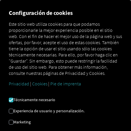
Configuración de cookies
Creación de una regla
Este sitio web utiliza cookies para que podamos
personalizada
proporcionarle la mejor experiencia posible en el sitio
web. Con el fin de hacer el mejor uso de la página web y sus
ofertas, por favor, acepte el uso de estas cookies. También
Las reglas personalizadas te permiten notificarte a ti
tiene la opción de usar el sitio usando sólo las cookies
mismo o a otros usuarios de tu cuenta sobre diversos
técnicamente necesarias. Para ello, por favor haga clic en
eventos, ya sea por correo electrónico o directamente a
"Guardar". Sin embargo, esto puede restringir la facilidad
través de la plataforma. De esta forma, siempre
de uso del sitio web. Para obtener más información,
mantienes el control total.
consulte nuestras páginas de Privacidad y Cookies.
Privacidad
|
Cookies
|
Pie de imprenta
Solo los usuarios con derechos de
administrador de flota pueden crear reglas.
Los usuarios que no tengan este rol pueden, sin
Técnicamente necesario
embargo, registrarse como destinatarios de las
notificaciones.
Experiencia de usuario y personalización.
Marketing