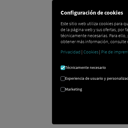
Configuración de cookies
Este sitio web utiliza cookies para 
de la página web y sus ofertas, por f
técnicamente necesarias. Para ello, p
Comunicación eficie
obtener más información, consulte n
Privacidad
|
Cookies
|
Pie de impren
Con Order Communication siempre ten
despachadores y conductores en tiempo r
Técnicamente necesario
la transmisión de pedidos, las actualiz
suministro sea más rápida, segura y tr
Experiencia de usuario y personalizac
Marketing