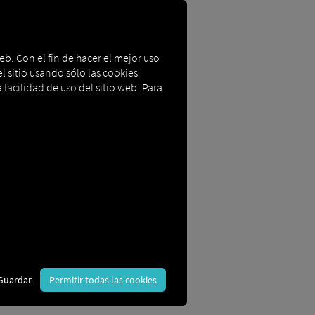
eb. Con el fin de hacer el mejor uso
l sitio usando sólo las cookies
 facilidad de uso del sitio web. Para
ores
ransparente. La solución conecta a los
iones de transporte diarias. Ya sea para
 a lo largo de toda la cadena de
Guardar
Permitir todas las cookies