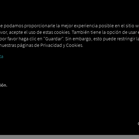
que podamos proporcionarle la mejor experiencia posible en el sitio w
avor, acepte el uso de estas cookies. También tiene la opción de usar e
or favor haga clic en "Guardar". Sin embargo, esto puede restringir la
nte entre la central y los conduct
uestras páginas de Privacidad y Cookies.
ta
drá una visión clara de sus pedidos
, de forma sencilla, digital y t
eal, reduce las consultas y garantiza procesos fluidos en las operac
aciones de estado o la función de chat: RIO Hace que la comunicación
ansparente.
ión.