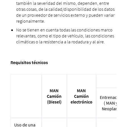
también la severidad del mismo, dependen, entre
otras cosas, de la calidad/disponibilidad de los datos
de un proveedor de servicios externo y pueden variar
regionalmente.
No se tienen en cuenta todas las condiciones marco
relevantes, como el tipo de vehículo, las condiciones
climáticas o la resistencia a la rodadura y al aire.
Requisitos técnicos
auto
MAN
MAN
Camión
Camión
Entrenador
(Diesel)
electrónico
( MAN y
Neoplan)
Uso de una