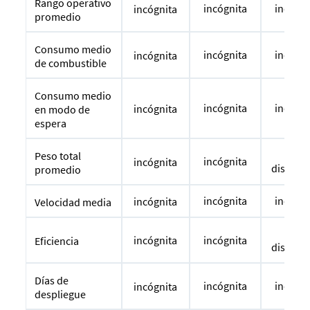
Rango operativo
incógnita
incógni
incógnita
promedio
Consumo medio
incógnita
incógni
incógnita
de combustible
Consumo medio
incógnita
incógni
incógnita
en modo de
espera
No
Peso total
incógnita
incógnita
disponi
promedio
incógnita
incógni
incógnita
Velocidad media
No
incógnita
incógnita
Eficiencia
disponi
Días de
incógnita
incógni
incógnita
despliegue