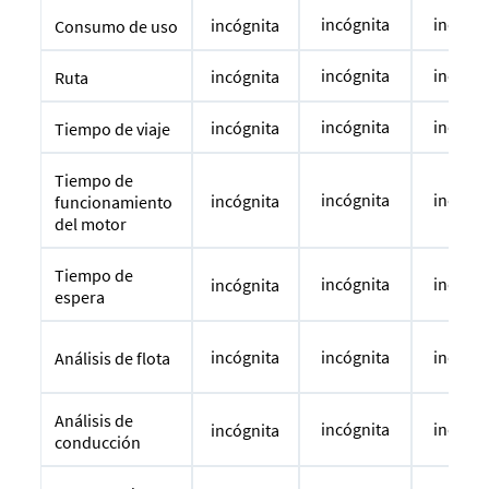
incógnita
incógni
incógnita
Consumo de uso
incógnita
incógni
incógnita
Ruta
incógnita
incógni
incógnita
Tiempo de viaje
Tiempo de
incógnita
incógni
incógnita
funcionamiento
del motor
Tiempo de
incógnita
incógni
incógnita
espera
incógnita
incógnita
incógni
Análisis de flota
Análisis de
incógnita
incógni
incógnita
conducción