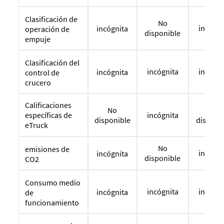
Clasificación de
No
incógni
incógnita
operación de
disponible
empuje
Clasificación del
incógnita
incógni
incógnita
control de
crucero
Calificaciones
No
No
específicas de
incógnita
disponible
disponi
eTruck
No
emisiones de
incógni
incógnita
disponible
CO2
Consumo medio
incógnita
incógni
incógnita
de
funcionamiento