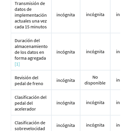
Transmisión de
datos de
incógnita
incógni
incógnita
implementación
actuales una vez
cada 15 minutos
Duración del
almacenamiento
incógnita
incógni
incógnita
de los datos en
forma agregada
[1]
No
Revisión del
incógni
incógnita
disponible
pedal de freno
Clasificación del
incógnita
incógni
incógnita
pedal del
acelerador
Clasificación de
incógnita
incógni
incógnita
sobrevelocidad