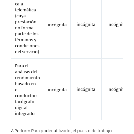
caja
telemática
(cuya
prestación
incógnita
incógnita
incógnita
no forma
parte de los
términos y
condiciones
del servicio)
Para el
análisis del
rendimiento
basado en
incógnita
incógnita
incógnita
el
conductor:
tacógrafo
digital
integrado
A Perform Para poder utilizarlo, el puesto de trabajo