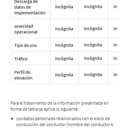
Descarga de
incógnita
incógni
incógnita
datos de
implementación
severidad
incógnita
incógni
incógnita
operacional
incógnita
incógni
incógnita
Tipo de uso
incógnita
incógni
incógnita
Tráfico
Perfil de
incógnita
incógni
incógnita
elevación
Para el tratamiento de la información presentada en
forma de tabla se aplica lo siguiente:
Los datos personales relacionados con el estilo de
conducción del conductor (nombre del conductor e