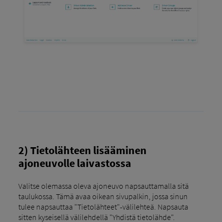
2) Tietolähteen lisääminen
ajoneuvolle laivastossa
Valitse olemassa oleva ajoneuvo napsauttamalla sitä
taulukossa. Tämä avaa oikean sivupalkin, jossa sinun
tulee napsauttaa "Tietolähteet"-välilehteä. Napsauta
sitten kyseisellä välilehdellä "Yhdistä tietolähde".