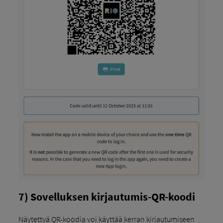
7) Sovelluksen kirjautumis-QR-koodi
Näytettyä QR-koodia voi käyttää kerran kirjautumiseen