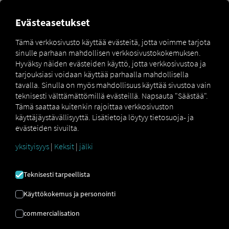
Evästeasetukset
Luominen Pocket Driver
Tämä verkkosivusto käyttää evästeitä, jotta voimme tarjota
Laitteen kirjautumiset
sinulle parhaan mahdollisen verkkosivustokokemuksen.
Hyväksy näiden evästeiden käyttö, jotta verkkosivustoa ja
olemassa olevaan
tarjouksiasi voidaan käyttää parhaalla mahdollisella
ajoneuvoon
tavalla. Sinulla on myös mahdollisuus käyttää sivustoa vain
teknisesti välttämättömillä evästeillä. Napsauta "Säästää".
Tämä saattaa kuitenkin rajoittaa verkkosivuston
Kirjaudu sisään Pocket Driver Laitteen kirjautumista
käyttäjäystävällisyyttä. Lisätietoja löytyy tietosuoja- ja
varten tarvitset QR-koodin muodossa olevat
evästeiden sivuilta.
käyttöoikeustiedot. Nämä löytyvät osoitteesta RIO
yksityisyys
|
Keksit
|
jälki
Alustan voi luoda kuka tahansa käyttäjä, jolla on
ajoneuvokaluston päällikön oikeudet. Kun koodi on
luotu, se on voimassa vain kerran ja enintään 72 tuntia.
Teknisesti tarpeellista
Käyttäjät kirjautuvat sitten sovellukseen skannaamalla
QR-koodin älypuhelimensa kameralla.
Käyttökokemus ja personointi
commercialisation