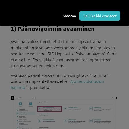
Säästää
Salli kaikki evästeet
1) Päänavigoinnin avaaminen
Avaa päävalikko. Voit tehdä tämän napsauttamalla
minkä tahansa valikon vasemmassa yläkulmassa olevaa
avattavaa valikkoa. RIO Napsauta "Palvelunäkymä". Siinä
ei aina lue "Päävalikko", vaan useimmissa tapauksissa
juuri avaamasi palvelun nimi.
Avatussa päävalikossa sinun on siirryttävä "Hallinta"-
osioon ja napsautettava siellä "
Ajoneuvokaluston
hallinta
" -painiketta.