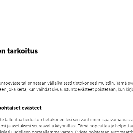
en tarkoitus
tuntoeväste tallennetaan väliaikaisesti tietokoneesi muistiin. Tämä ev
een joka kerta, kun vaihdat sivua. Istuntoevästeet poistetaan, kun kir
okohtaiset evästeet
ste tallentaa tiedoston tietokoneellesi sen vanhenemispäivämääräss
tosi ja asetuksesi seuraavalla käynnilläsi. Tämä nopeuttaa ja helpotta
tuksiasi uudelleen portaaliamme varten. Eväste poistetaan automaattise