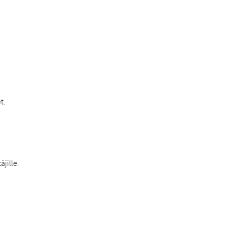
t.
äjille.