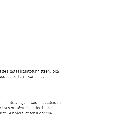
äste sisältää istuntotunnisteen, joka
jaudut ulos, tai ne vanhenevat
ä määritetyn ajan. Näiden evästeiden
a sivuston käyttöä, koska sinun ei
sti, kun vierailet sen luoneella