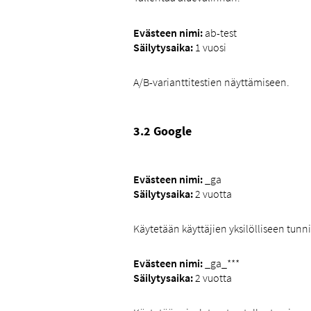
Evästeen nimi:
ab-test
Säilytysaika:
1 vuosi
A/B-varianttitestien näyttämiseen.
3.2 Google
Evästeen nimi:
_ga
Säilytysaika:
2 vuotta
Käytetään käyttäjien yksilölliseen tunn
Evästeen nimi:
_ga_***
Säilytysaika:
2 vuotta