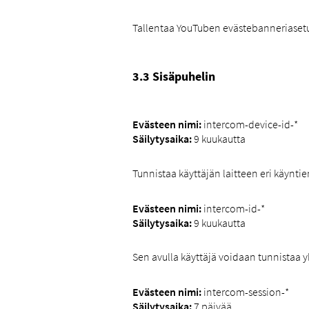
Tallentaa YouTuben evästebanneriasetu
3.3 Sisäpuhelin
Evästeen nimi:
intercom-device-id-*
Säilytysaika:
9 kuukautta
Tunnistaa käyttäjän laitteen eri käynti
Evästeen nimi:
intercom-id-*
Säilytysaika:
9 kuukautta
Sen avulla käyttäjä voidaan tunnistaa yks
Evästeen nimi:
intercom-session-*
Säilytysaika:
7 päivää