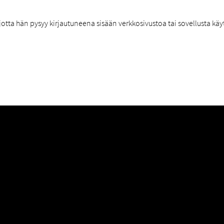
jotta hän pysyy kirjautuneena sisään verkkosivustoa tai sovellusta kä