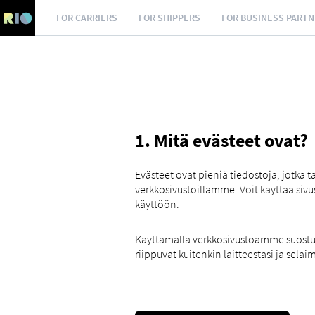
FOR CARRIERS
FOR SHIPPERS
FOR BUSINESS PART
1. Mitä evästeet ovat?
Evästeet ovat pieniä tiedostoja, jotka 
verkkosivustoillamme. Voit käyttää siv
käyttöön.
Käyttämällä verkkosivustoamme suostut e
riippuvat kuitenkin laitteestasi ja selai