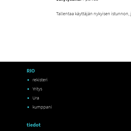
Tallentaa käyttäjän nykyisen istunnon, 
RIO
rekisteri
Yritys
Ura
kumppani
tiedot