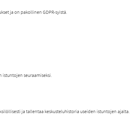
kset ja on pakollinen GDPR-syistä.
en istuntojen seuraamiseksi.
ilöllisesti ja tallentaa keskusteluhistoria useiden istuntojen ajalta.