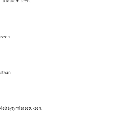
 ja laskemiseen.
iseen.
istaan.
kieltäytymisasetuksen.