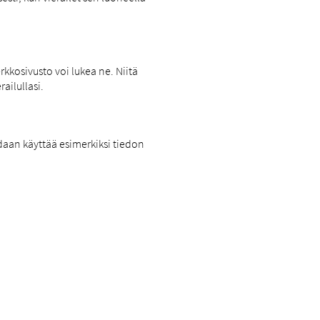
rkkosivusto voi lukea ne. Niitä
ailullasi.
daan käyttää esimerkiksi tiedon