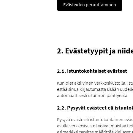
Evästeiden peruuttaminen
2. Evästetyypit ja niid
2.1. Istuntokohtaiset evästeet
Kun olet aktiivinen verkkosivustolla, is
estää sinua kirjautumasta sisään uudell
automaattisesti istunnon päättyessä.
2.2. Pysyvät evästeet eli istunt
Pysyvä eväste eli istuntokohtainen evä
avulla verkkosivustot voivat muistaa tie
esimerkiksi tarvitse määrittää kieliase