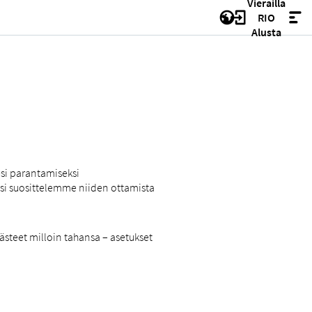
Vierailla
RIO
Alusta
esi parantamiseksi
ksi suosittelemme niiden ottamista
ästeet milloin tahansa – asetukset