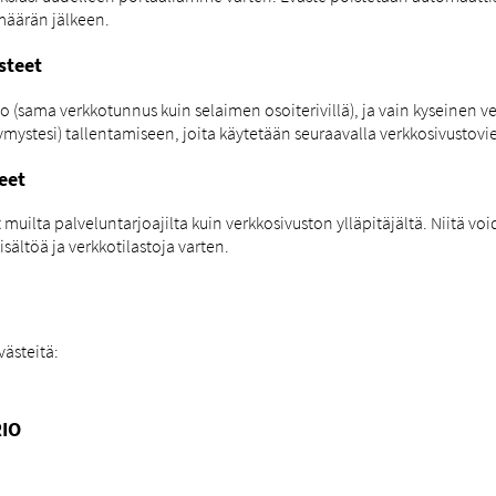
määrän jälkeen.
steet
o (sama verkkotunnus kuin selaimen osoiterivillä), ja vain kyseinen ve
mystesi) tallentamiseen, joita käytetään seuraavalla verkkosivustovier
eet
ilta palveluntarjoajilta kuin verkkosivuston ylläpitäjältä. Niitä voi
ältöä ja verkkotilastoja varten.
västeitä:
RIO