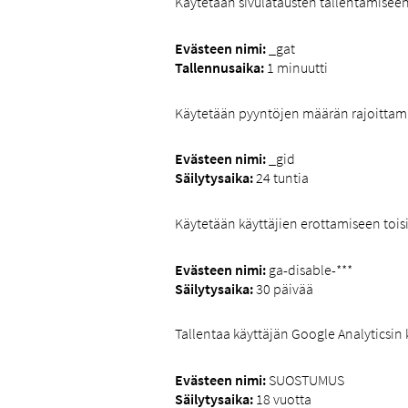
Käytetään sivulatausten tallentamiseen
Evästeen nimi:
_gat
Tallennusaika:
1 minuutti
Käytetään pyyntöjen määrän rajoittam
Evästeen nimi:
_gid
Säilytysaika:
24 tuntia
Käytetään käyttäjien erottamiseen tois
Evästeen nimi:
ga-disable-***
Säilytysaika:
30 päivää
Tallentaa käyttäjän Google Analyticsin 
Evästeen nimi:
SUOSTUMUS
Säilytysaika:
18 vuotta