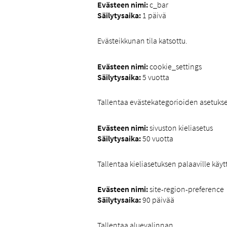
Evästeen nimi:
c_bar
Säilytysaika:
1 päivä
Evästeikkunan tila katsottu.
Evästeen nimi:
cookie_settings
Säilytysaika:
5 vuotta
Tallentaa evästekategorioiden asetukse
Evästeen nimi:
sivuston kieliasetus
Säilytysaika:
50 vuotta
Tallentaa kieliasetuksen palaaville käytt
Evästeen nimi:
site-region-preference
Säilytysaika:
90 päivää
Tallentaa aluevalinnan.