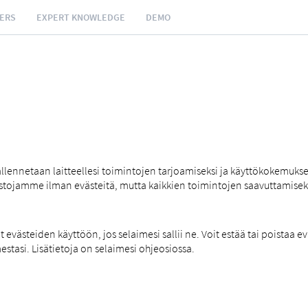
NERS
EXPERT KNOWLEDGE
DEMO
tallennetaan laitteellesi toimintojen tarjoamiseksi ja käyttökokemuks
ustojamme ilman evästeitä, mutta kaikkien toimintojen saavuttamise
västeiden käyttöön, jos selaimesi sallii ne. Voit estää tai poistaa ev
mestasi. Lisätietoja on selaimesi ohjeosiossa.