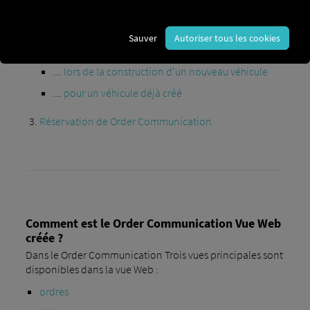
succès, les étapes suivantes sont nécessaires :
Inscription sur le RIO plate-forme
Sauver
Autoriser tous les cookies
Créer un compte de connexion véhicule...
...
lors de la construction d'un nouveau véhicule
...
pour un véhicule déjà créé
Réservation de Order Communication
Comment est le Order Communication Vue Web
créée ?
Dans le Order Communication Trois vues principales sont
disponibles dans la vue Web :
ordres