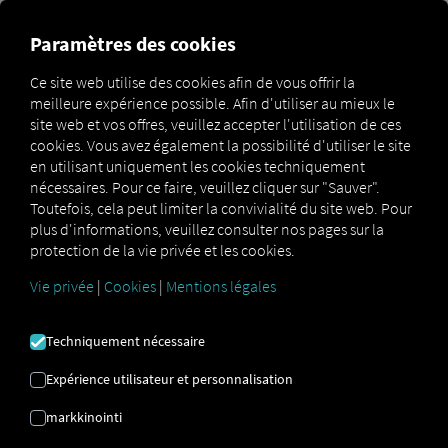
Paramètres des cookies
MANUEL
Ce site web utilise des cookies afin de vous offrir la
D'UTILISATION
meilleure expérience possible. Afin d'utiliser au mieux le
site web et vos offres, veuillez accepter l'utilisation de ces
cookies. Vous avez également la possibilité d'utiliser le site
Ce manuel explique la configuration et l'utilisation de
en utilisant uniquement les cookies techniquement
Order Communication , afin de gérer efficacement les
nécessaires. Pour ce faire, veuillez cliquer sur "Sauver".
commandes, de planifier les tournées et d'optimiser la
Toutefois, cela peut limiter la convivialité du site web. Pour
communication entre le service de répartition et les
plus d'informations, veuillez consulter nos pages sur la
chauffeurs.
protection de la vie privée et les cookies.
Vie privée
|
Cookies
|
Mentions légales
Techniquement nécessaire
Expérience utilisateur et personnalisation
Ce qu'il faut pour Order Communication utiliser
?
markkinointi
Pour que vous Order Communication Pour l'utiliser avec