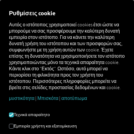
Ρυθμίσεις cookie
Χρήση μιας ψηφιακής
Αυτός ο ιστότοπος χρησιμοποιεί cookies έτσι ώστε να
υπηρεσίας
μπορούμε να σας προσφέρουμε την καλύτερη δυνατή
εμπειρία στον ιστότοπο. Για να κάνετε την καλύτερη
δυνατή χρήση του ιστότοπου και των προσφορών σας,
Σε αυτή την ενότητα περιγράφεται ο τρόπος χρήσης
συμφωνήστε με τη χρήση αυτών των cookie. Έχετε
μιας ψηφιακής υπηρεσίας στο περιβάλλον RIO – από
επίσης τη δυνατότητα να χρησιμοποιήσετε τον ιστότοπο
την πλοήγηση έως συγκεκριμένες λειτουργίες.
χρησιμοποιώντας μόνο τα τεχνικά απαραίτητα cookie.
Κάντε κλικ στο "Εκτός". Ωστόσο, αυτό μπορεί να
περιορίσει τη φιλικότητα προς τον χρήστη του
ιστότοπου. Περισσότερες πληροφορίες μπορείτε να
βρείτε στις σελίδες προστασίας δεδομένων και cookie.
μυστικότητα
|
Μπισκότα
|
αποτύπωμα
1) Άνοιγμα της υπηρεσίας μέσω του
Τεχνικά απαραίτητο
κύριου μενού πλοήγησης
Εμπειρία χρήστη και εξατομίκευση
Ανοίξτε το γενικό κύριο μενού. Για να το κάνετε αυτό,