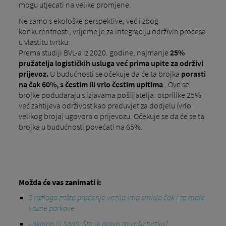
mogu utjecati na velike promjene.
Ne samo s ekološke perspektive, već i zbog
konkurentnosti, vrijeme je za integraciju održivih procesa
u vlastitu tvrtku:
Prema studiji BVL-a iz 2020. godine, najmanje
25%
pružatelja logističkih usluga već prima upite za održivi
prijevoz.
U budućnosti se očekuje da će ta brojka
porasti
na čak 60%, s čestim ili vrlo čestim upitima
. Ove se
brojke podudaraju s izjavama pošiljatelja: otprilike 25%
već zahtijeva održivost kao preduvjet za dodjelu (vrlo
velikog broja) ugovora o prijevozu. Očekuje se da će se ta
brojka u budućnosti povećati na 65%.
Možda će vas zanimati i:
5 razloga zašto praćenje vozila ima smisla čak i za male
vozne parkove
Lokalno ili SaaS: Što je pravo za vašu tvrtku?