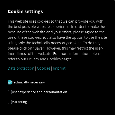
FOR CARRIERS
FOR SHIPPERS
FOR BUSINESS PART
Cookie settings
This website uses cookies so that we can provide you with
the best possible website experience. In order to make the
LOGISTIKA |
best use of the website and your offers, please agree to the
use of these cookies. You also have the option to use the site
EKONOMIJA |
using only the technically necessary cookies. To do this,
please click on "Save". However, this may restrict the user-
EKOLOGIJA
friendliness of the website. For more information, please
refer to our Privacy and Cookies pages.
Data protection
|
Cookies
|
Imprint
Održivost u logistici: Kako se ekološki i
ekonomski ciljevi mogu kombinirati.
Technically necessary
User experience and personalization
Marketing
Nachhaltigkeit in der Logistik: Ökologie &