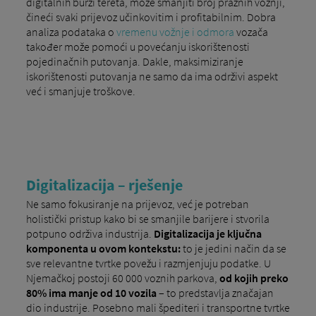
digitalnih burzi tereta, može smanjiti broj praznih vožnji,
čineći svaki prijevoz učinkovitim i profitabilnim. Dobra
analiza podataka o
vremenu vožnje i odmora
vozača
također može pomoći u povećanju iskorištenosti
pojedinačnih putovanja. Dakle, maksimiziranje
iskorištenosti putovanja ne samo da ima održivi aspekt
već i smanjuje troškove.
Digitalizacija – rješenje
Ne samo fokusiranje na prijevoz, već je potreban
holistički pristup kako bi se smanjile barijere i stvorila
potpuno održiva industrija.
Digitalizacija je ključna
komponenta u ovom kontekstu:
to je jedini način da se
sve relevantne tvrtke povežu i razmjenjuju podatke. U
Njemačkoj postoji 60 000 voznih parkova,
od kojih preko
80% ima manje od 10 vozila
– to predstavlja značajan
dio industrije. Posebno mali špediteri i transportne tvrtke