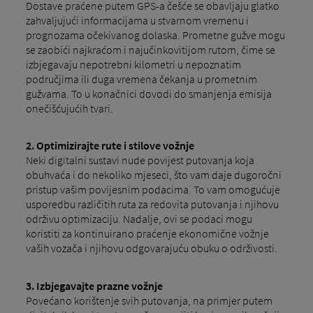
Dostave praćene putem GPS-a češće se obavljaju glatko
zahvaljujući informacijama u stvarnom vremenu i
prognozama očekivanog dolaska. Prometne gužve mogu
se zaobići najkraćom i najučinkovitijom rutom, čime se
izbjegavaju nepotrebni kilometri u nepoznatim
područjima ili duga vremena čekanja u prometnim
gužvama. To u konačnici dovodi do smanjenja emisija
onečišćujućih tvari.
2.
Optimizirajte rute i stilove vožnje
Neki digitalni sustavi nude povijest putovanja koja
obuhvaća i do nekoliko mjeseci, što vam daje dugoročni
pristup vašim povijesnim podacima. To vam omogućuje
usporedbu različitih ruta za redovita putovanja i njihovu
održivu optimizaciju. Nadalje, ovi se podaci mogu
koristiti za kontinuirano praćenje ekonomične vožnje
vaših vozača i njihovu odgovarajuću obuku o održivosti.
3.
Izbjegavajte prazne vožnje
Povećano korištenje svih putovanja, na primjer putem