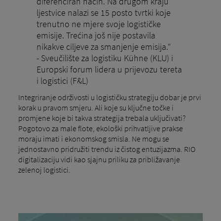
diferenciran način. Na drugom kraju
ljestvice nalazi se 15 posto tvrtki koje
trenutno ne mjere svoje logističke
emisije. Trećina još nije postavila
nikakve ciljeve za smanjenje emisija.“
- Sveučilište za logistiku Kühne (KLU) i
Europski forum lidera u prijevozu tereta
i logistici (F&L)
Integriranje održivosti u logističku strategiju dobar je prvi
korak u pravom smjeru. Ali koje su ključne točke i
promjene koje bi takva strategija trebala uključivati?
Pogotovo za male flote, ekološki prihvatljive prakse
moraju imati i ekonomskog smisla. Ne mogu se
jednostavno pridružiti trendu iz čistog entuzijazma. RIO
digitalizaciju vidi kao sjajnu priliku za približavanje
zelenoj logistici.