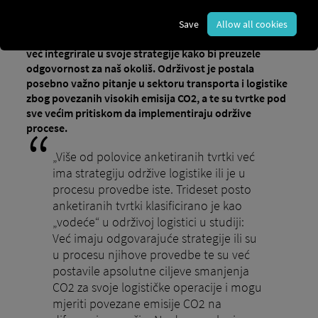
Blog
Ökonomie vereinen
Save
Allow all cookies
Održivost je trenutno vruća tema: mnoge tvrtke su je
već integrirale u svoje strategije kako bi preuzele
odgovornost za naš okoliš. Održivost je postala
posebno važno pitanje u sektoru transporta i logistike
zbog povezanih visokih emisija CO2, a te su tvrtke pod
sve većim pritiskom da implementiraju održive
procese.
„Više od polovice anketiranih tvrtki već
ima strategiju održive logistike ili je u
procesu provedbe iste. Trideset posto
anketiranih tvrtki klasificirano je kao
„vodeće“ u održivoj logistici u studiji:
Već imaju odgovarajuće strategije ili su
u procesu njihove provedbe te su već
postavile apsolutne ciljeve smanjenja
CO2 za svoje logističke operacije i mogu
mjeriti povezane emisije CO2 na