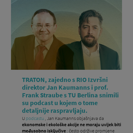
TRATON, zajedno s RIO Izvršni
direktor Jan Kaumanns i prof.
Frank Straube s TU Berlina snimili
su podcast u kojem o tome
detaljnije raspravljaju.
U
podcastu
, Jan Kaumanns objašnjava da
ekonomske i ekološke akcije ne moraju uvijek biti
međusobno isključive
: često održive promjene