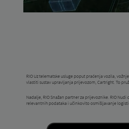
RIO Uz telematske usluge poput praćenja vozila, vožnj
vlastiti sustav upravljanja prijevozom, Cartright. To pr
Nadalje, RIO Snažan partner za prijevoznike. RIO Nudi
relevantnih podataka i učinkovito osmišljavanje logist