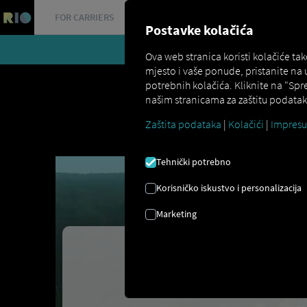
FOR CARRIERS
FOR SHIPPERS
FOR BUSINESS PART
Postavke kolačića
Že
Ova web stranica koristi kolačiće t
mjesto i vaše ponude, pristanite na
potrebnih kolačića. Kliknite na "Spr
našim stranicama za zaštitu podataka
Zaštita podataka
|
Kolačići
|
Impres
Tehnički potrebno
Korisničko iskustvo i personalizacija
Marketing