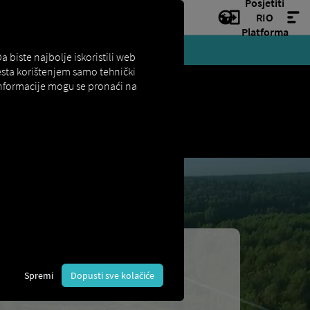
Posjetiti
RIO
Platforma
ji.
biste najbolje iskoristili web
esta korištenjem samo tehnički
 informacije mogu se pronaći na
e
Spremi
Dopusti sve kolačiće