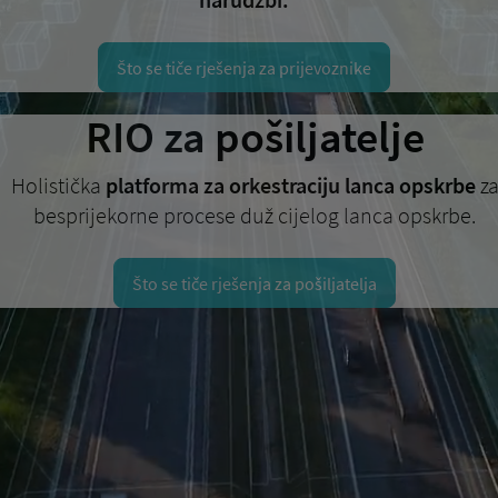
Što se tiče rješenja za prijevoznike
RIO za pošiljatelje
Holistička
platforma za orkestraciju lanca opskrbe
z
besprijekorne procese duž cijelog lanca opskrbe.
Što se tiče rješenja za pošiljatelja