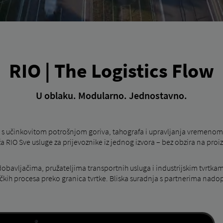
RIO | The Logistics Flow
U oblaku. Modularno. Jednostavno.
e s učinkovitom potrošnjom goriva, tahografa i upravljanja vremenom,
uža RIO Sve usluge za prijevoznike iz jednog izvora – bez obzira na proi
 dobavljačima, pružateljima transportnih usluga i industrijskim tvrt
ičkih procesa preko granica tvrtke. Bliska suradnja s partnerima nad