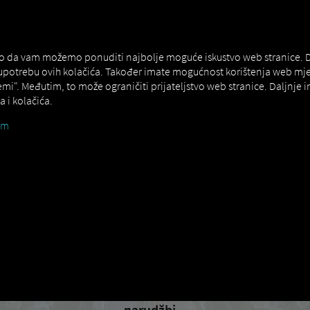
NERS
EXPERT KNOWLEDGE
DEMO
liš RIO Želite li isprobati? Kliknite ovdje za
pristup demo verzi
ako da vam možemo ponuditi najbolje moguće iskustvo web stranice. Da 
 upotrebu ovih kolačića. Također imate mogućnost korištenja web mj
emi". Međutim, to može ograničiti prijateljstvo web stranice. Daljnje
 i kolačića.
um
Digitaliziramo lanac opskrb
za
Upravitelji Voznog P
|
RIO za prijevoznike
Sveobuhvatno
upravljanje voznim parkom i
prijevozom
s učinkovitom
komunikacijom vozača i
narudžbi.