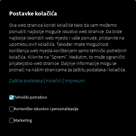
Postavke kolačića
Stvaranje Pocket Driver
Ova web stranica koristi kolačiće tako da vam možemo
Prijave uređaja
ponuditi najbolje moguće iskustvo web stranice. Da biste
najbolje iskoristili web mjesto i vaše ponude, pristanite na
upotrebu ovih kolačića. Također imate mogućnost
Za prijavu na Pocket Driver Za aplikaciju s prijavom s
korištenja web mjesta korištenjem samo tehnički potrebnih
uređaja potrebni su vam pristupni podaci u obliku QR
kolačića. Kliknite na "Spremi". Međutim, to može ograničiti
koda. Možete ih pronaći na RIO Platformu može kreirati
prijateljstvo web stranice. Daljnje informacije mogu se
bilo koji korisnik s pravima upravitelja voznog parka.
pronaći na našim stranicama za zaštitu podataka i kolačića.
Nakon kreiranja, kod vrijedi za jednokratnu upotrebu i do
72 sata. Korisnici se zatim prijavljuju u aplikaciju
Zaštita podataka
|
Kolačići
|
Impresum
skeniranjem QR koda kamerom svog pametnog telefona.
Tehnički potrebno
Korisničko iskustvo i personalizacija
Novo vozilo
Marketing
Stvaranje novog vozila na RIO platforma s Pocket Driver
Aplikacija kao izvor podataka.