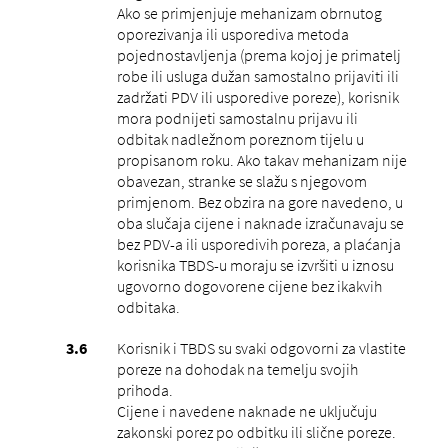
Ako se primjenjuje mehanizam obrnutog
oporezivanja ili usporediva metoda
pojednostavljenja (prema kojoj je primatelj
robe ili usluga dužan samostalno prijaviti ili
zadržati PDV ili usporedive poreze), korisnik
mora podnijeti samostalnu prijavu ili
odbitak nadležnom poreznom tijelu u
propisanom roku. Ako takav mehanizam nije
obavezan, stranke se slažu s njegovom
primjenom. Bez obzira na gore navedeno, u
oba slučaja cijene i naknade izračunavaju se
bez PDV-a ili usporedivih poreza, a plaćanja
korisnika TBDS-u moraju se izvršiti u iznosu
ugovorno dogovorene cijene bez ikakvih
odbitaka.
Korisnik i TBDS su svaki odgovorni za vlastite
poreze na dohodak na temelju svojih
prihoda.
Cijene i navedene naknade ne uključuju
zakonski porez po odbitku ili slične poreze.