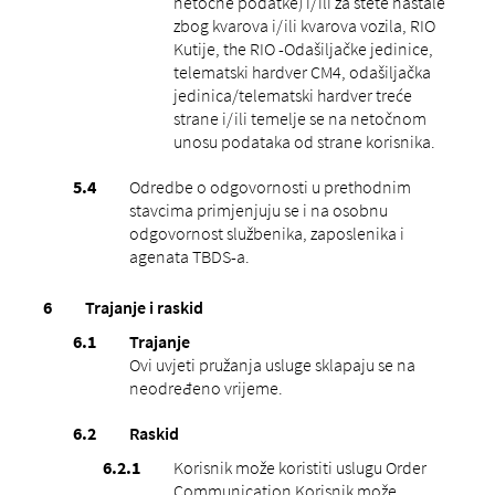
netočne podatke) i/ili za štete nastale
zbog kvarova i/ili kvarova vozila, RIO
Kutije, the RIO -Odašiljačke jedinice,
telematski hardver CM4, odašiljačka
jedinica/telematski hardver treće
strane i/ili temelje se na netočnom
unosu podataka od strane korisnika.
Odredbe o odgovornosti u prethodnim
stavcima primjenjuju se i na osobnu
odgovornost službenika, zaposlenika i
agenata TBDS-a.
Trajanje i raskid
Trajanje
Ovi uvjeti pružanja usluge sklapaju se na
neodređeno vrijeme.
Raskid
Korisnik može koristiti uslugu Order
Communication Korisnik može