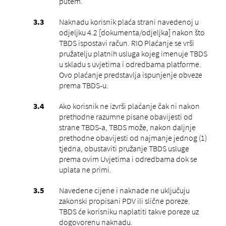
putem.
Naknadu korisnik plaća strani navedenoj u
odjeljku 4.2 [dokumenta/odjeljka] nakon što
TBDS ispostavi račun. RIO Plaćanje se vrši
pružatelju platnih usluga kojeg imenuje TBDS
u skladu s uvjetima i odredbama platforme.
Ovo plaćanje predstavlja ispunjenje obveze
prema TBDS-u.
Ako korisnik ne izvrši plaćanje čak ni nakon
prethodne razumne pisane obavijesti od
strane TBDS-a, TBDS može, nakon daljnje
prethodne obavijesti od najmanje jednog (1)
tjedna, obustaviti pružanje TBDS usluge
prema ovim Uvjetima i odredbama dok se
uplata ne primi.
Navedene cijene i naknade ne uključuju
zakonski propisani PDV ili slične poreze.
TBDS će korisniku naplatiti takve poreze uz
dogovorenu naknadu.