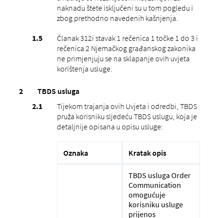
naknadu štete isključeni su u tom pogledu i
zbog prethodno navedenih kašnjenja.
Članak 312i stavak 1 rečenica 1 točke 1 do 3 i
rečenica 2 Njemačkog građanskog zakonika
ne primjenjuju se na sklapanje ovih uvjeta
korištenja usluge.
TBDS usluga
Tijekom trajanja ovih Uvjeta i odredbi, TBDS
pruža korisniku sljedeću TBDS uslugu, koja je
detaljnije opisana u opisu usluge:
Oznaka
Kratak opis
TBDS usluga Order
Communication
omogućuje
korisniku usluge
prijenos