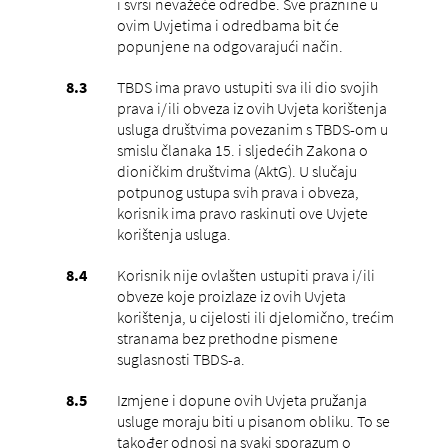
i svrsi nevažeće odredbe. Sve praznine u
ovim Uvjetima i odredbama bit će
popunjene na odgovarajući način.
TBDS ima pravo ustupiti sva ili dio svojih
prava i/ili obveza iz ovih Uvjeta korištenja
usluga društvima povezanim s TBDS-om u
smislu članaka 15. i sljedećih Zakona o
dioničkim društvima (AktG). U slučaju
potpunog ustupa svih prava i obveza,
korisnik ima pravo raskinuti ove Uvjete
korištenja usluga.
Korisnik nije ovlašten ustupiti prava i/ili
obveze koje proizlaze iz ovih Uvjeta
korištenja, u cijelosti ili djelomično, trećim
stranama bez prethodne pismene
suglasnosti TBDS-a.
Izmjene i dopune ovih Uvjeta pružanja
usluge moraju biti u pisanom obliku. To se
također odnosi na svaki sporazum o