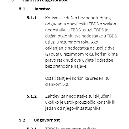
Jamstvo
Korisnik je dužan bez nepotrebnog
odgađanja obavijestiti TBDS o svakom
nedostatku u TBDS usluzi. TBDS je
dužan otkloniti sve nedostatke u TBDS
usluzi u razumnom roku. Ako
otklanjanje nedostatka ne uspije dva
(2) puta u razumnom roku, korisnik ima
pravo raskinuti ove Uvjete i odredbe
bez prethodne najave.
Ostali zahtjevi korisnika uređeni su
člankom 5.2.
Zahtjevi za nedostatke su isključeni
ukoliko je uzrok prouzročio korisnik ili
jedan od njegovih zastupnika.
Odgovornost
TBDS je odgovoran za štete