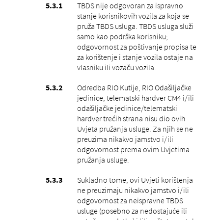
TBDS nije odgovoran za ispravno
stanje korisnikovih vozila za koja se
pruža TBDS usluga. TBDS usluga služi
samo kao podrška korisniku;
odgovornost za poštivanje propisa te
za korištenje i stanje vozila ostaje na
vlasniku ili vozaču vozila.
Odredba RIO Kutije, RIO Odašiljačke
jedinice, telematski hardver CM4 i/ili
odašiljačke jedinice/telematski
hardver trećih strana nisu dio ovih
Uvjeta pružanja usluge. Za njih se ne
preuzima nikakvo jamstvo i/ili
odgovornost prema ovim Uvjetima
pružanja usluge.
Sukladno tome, ovi Uvjeti korištenja
ne preuzimaju nikakvo jamstvo i/ili
odgovornost za neispravne TBDS
usluge (posebno za nedostajuće ili