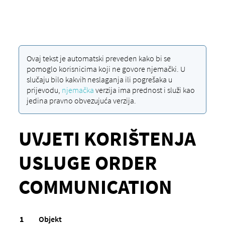
Ovaj tekst je automatski preveden kako bi se
pomoglo korisnicima koji ne govore njemački. U
slučaju bilo kakvih neslaganja ili pogrešaka u
prijevodu,
njemačka
verzija ima prednost i služi kao
jedina pravno obvezujuća verzija.
UVJETI KORIŠTENJA
USLUGE ORDER
COMMUNICATION
Objekt