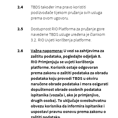
TBDS također ima pravo koristiti
podizvođače tijekom pružanja svih usluga
prema ovom ugovoru.
Dostupnost RIO Platforma za pružanje gore
navedene TBDS usluge uređena je člankom
3.2. RIO Uvjeti korištenja platforme.
Važna napomena:
U vezi sa zahtjevima za
zaštitu podataka, pogledajte odjeljak 8.
RIO Primjenjuju se uvjeti korištenja
platforme. Korisnik ostaje odgovoran
prema zakonu o zaštiti podataka za obradu
podataka koju provodi TBDS u okviru
naručene obrade podataka i mora osigurati
dopuštenost obrade osobnih podataka
ispitanika (vozača i, ako je primjenjivo,
drugih osoba). To uključuje sveobuhvatnu
obvezu korisnika da informira ispitanike i
uspostavi pravnu osnovu prema zakonu o
zaštiti podataka.