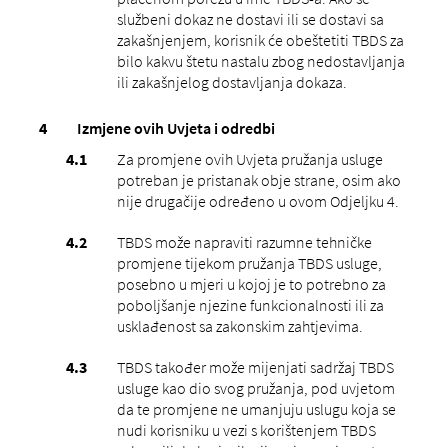
službeni dokaz ne dostavi ili se dostavi sa
zakašnjenjem, korisnik će obeštetiti TBDS za
bilo kakvu štetu nastalu zbog nedostavljanja
ili zakašnjelog dostavljanja dokaza.
Izmjene ovih Uvjeta i odredbi
Za promjene ovih Uvjeta pružanja usluge
potreban je pristanak obje strane, osim ako
nije drugačije određeno u ovom Odjeljku 4.
TBDS može napraviti razumne tehničke
promjene tijekom pružanja TBDS usluge,
posebno u mjeri u kojoj je to potrebno za
poboljšanje njezine funkcionalnosti ili za
usklađenost sa zakonskim zahtjevima.
TBDS također može mijenjati sadržaj TBDS
usluge kao dio svog pružanja, pod uvjetom
da te promjene ne umanjuju uslugu koja se
nudi korisniku u vezi s korištenjem TBDS