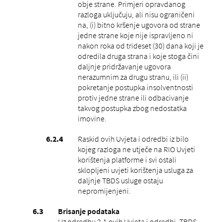
obje strane. Primjeri opravdanog
razloga uključuju, ali nisu ograničeni
na, (i) bitno kršenje ugovora od strane
jedne strane koje nije ispravljeno ni
nakon roka od trideset (30) dana koji je
odredila druga strana i koje stoga čini
daljnje pridržavanje ugovora
nerazumnim za drugu stranu, ili (ii)
pokretanje postupka insolventnosti
protiv jedne strane ili odbacivanje
takvog postupka zbog nedostatka
imovine.
Raskid ovih Uvjeta i odredbi iz bilo
kojeg razloga ne utječe na RIO Uvjeti
korištenja platforme i svi ostali
sklopljeni uvjeti korištenja usluga za
daljnje TBDS usluge ostaju
nepromijenjeni.
Brisanje podataka
Uz odredbu 2.1 ovih Uvjeta i odredbi, TBDS