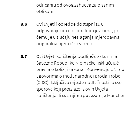
odricanju od ovog zahtjeva za pisanim
oblikom.
Ovi uvjeti i odredbe dostupni su u
odgovarajućim nacionalnim jezicima, pri
čemu je u slučaju neslaganja mjerodavna
originalna njemačka verzija.
Ovi Uvjeti korištenja podliježu zakonima
Savezne Republike Njemačke, isključujući
pravila o koliziji zakona i Konvenciju UN-a o
ugovorima o međunarodnoj prodaji robe
(CISG). Isključivo mjesto nadležnosti za sve
sporove koji proizlaze iz ovih Uvjeta
korištenja ili su s njima povezani je München.