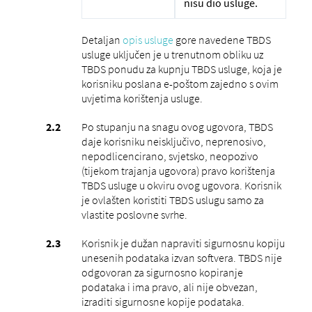
nisu dio usluge.
Detaljan
opis usluge
gore navedene TBDS
usluge uključen je u trenutnom obliku uz
TBDS ponudu za kupnju TBDS usluge, koja je
korisniku poslana e-poštom zajedno s ovim
uvjetima korištenja usluge.
Po stupanju na snagu ovog ugovora, TBDS
daje korisniku neisključivo, neprenosivo,
nepodlicencirano, svjetsko, neopozivo
(tijekom trajanja ugovora) pravo korištenja
TBDS usluge u okviru ovog ugovora. Korisnik
je ovlašten koristiti TBDS uslugu samo za
vlastite poslovne svrhe.
Korisnik je dužan napraviti sigurnosnu kopiju
unesenih podataka izvan softvera. TBDS nije
odgovoran za sigurnosno kopiranje
podataka i ima pravo, ali nije obvezan,
izraditi sigurnosne kopije podataka.