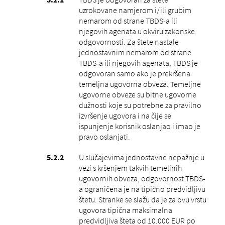
uzrokovane namjerom i/ili grubim
nemarom od strane TBDS-a ili
njegovih agenata u okviru zakonske
odgovornosti. Za štete nastale
jednostavnim nemarom od strane
TBDS-a ili njegovih agenata, TBDS je
odgovoran samo ako je prekršena
temeljna ugovorna obveza. Temeljne
ugovorne obveze su bitne ugovorne
dužnosti koje su potrebne za pravilno
izvršenje ugovora i na čije se
ispunjenje korisnik oslanjao i imao je
pravo oslanjati.
U slučajevima jednostavne nepažnje u
vezi s kršenjem takvih temeljnih
ugovornih obveza, odgovornost TBDS-
a ograničena je na tipično predvidljivu
štetu. Stranke se slažu da je za ovu vrstu
ugovora tipična maksimalna
predvidljiva šteta od 10.000 EUR po