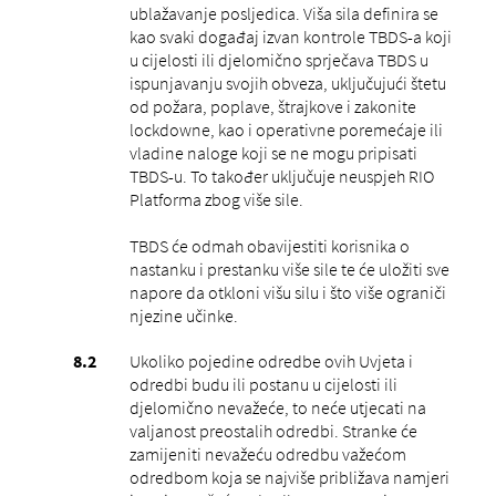
ublažavanje posljedica. Viša sila definira se
kao svaki događaj izvan kontrole TBDS-a koji
u cijelosti ili djelomično sprječava TBDS u
ispunjavanju svojih obveza, uključujući štetu
od požara, poplave, štrajkove i zakonite
lockdowne, kao i operativne poremećaje ili
vladine naloge koji se ne mogu pripisati
TBDS-u. To također uključuje neuspjeh RIO
Platforma zbog više sile.
TBDS će odmah obavijestiti korisnika o
nastanku i prestanku više sile te će uložiti sve
napore da otkloni višu silu i što više ograniči
njezine učinke.
Ukoliko pojedine odredbe ovih Uvjeta i
odredbi budu ili postanu u cijelosti ili
djelomično nevažeće, to neće utjecati na
valjanost preostalih odredbi. Stranke će
zamijeniti nevažeću odredbu važećom
odredbom koja se najviše približava namjeri