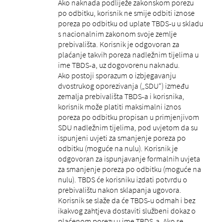
Ako naknada podliježe zakonskom porezu
po odbitku, korisnik ne smije odbiti iznose
poreza po odbitku od uplate TBDS-u u skladu
s nacionalnim zakonom svoje zemlje
prebivališta. Korisnik je odgovoran za
plaćanje takvih poreza nadležnim tijelima u
ime TBDS-a, uz dogovorenu naknadu.
Ako postoji sporazum o izbjegavanju
dvostrukog oporezivanja („SDU“) između
zemalja prebivališta TBDS-a i korisnika,
korisnik može platiti maksimalni iznos
poreza po odbitku propisan u primjenjivom
SDU nadležnim tijelima, pod uvjetom da su
ispunjeni uvjeti za smanjenje poreza po
odbitku (moguće na nulu). Korisnik je
odgovoran za ispunjavanje formalnih uvjeta
za smanjenje poreza po odbitku (moguće na
nulu). TBDS će korisniku izdati potvrdu o
prebivalištu nakon sklapanja ugovora.
Korisnik se slaže da će TBDS-u odmah i bez
ikakvog zahtjeva dostaviti službeni dokaz o
plaćenom porezu u ime TBDS-a. Ako se