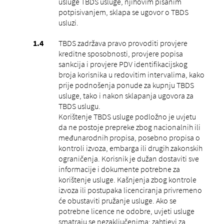
usluge TBDS usluge, njihovim pisanim
potpisivanjem, sklapa se ugovor o TBDS
usluzi.
TBDS zadržava pravo provoditi provjere
kreditne sposobnosti, provjere popisa
sankcija i provjere PDV identifikacijskog
broja korisnika u redovitim intervalima, kako
prije podnošenja ponude za kupnju TBDS
usluge, tako i nakon sklapanja ugovora za
TBDS uslugu.
Korištenje TBDS usluge podložno je uvjetu
da ne postoje prepreke zbog nacionalnih ili
međunarodnih propisa, posebno propisa o
kontroli izvoza, embarga ili drugih zakonskih
ograničenja. Korisnik je dužan dostaviti sve
informacije i dokumente potrebne za
korištenje usluge. Kašnjenja zbog kontrole
izvoza ili postupaka licenciranja privremeno
će obustaviti pružanje usluge. Ako se
potrebne licence ne odobre, uvjeti usluge
smatraju se nezaključenima; zahtjevi za