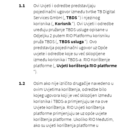
Ovi Uvjeti i odredbe predstavljaju
pojedinačni ugovor između tvrtke TB Digital
Services GmbH („
TBDS
“) i njezinog
korisnika („
Korisnik
“). Ovi Uvjeti i odredbe
uređuju pružanje TBDS usluge opisane u
Odjeljku 2 putem RIO Platformu korisniku
pruža TBDS („
TBDS usluga
“). Ovo
predstavlja pojedinačni ugovor uz Opće
uvjete i odredbe koje su već sklopljene
između korisnika i TBDS-a. RIO Korištenje
platforme („
Uvjeti korištenja RIO platforme
“).
Osim ako nije izričito drugačije navedeno u
ovim Uvjetima korištenja, odredbe bilo
kojeg ugovora koji je već sklopljen između
korisnika i TBDS-a primjenjuju se na ove
Uvjete korištenja. RIO Uvjeti korištenja
platforme primjenjuju se uz opće uvjete
korištenja platforme. Ukoliko RIO Međutim,
ako su uvjeti korištenja platforme u