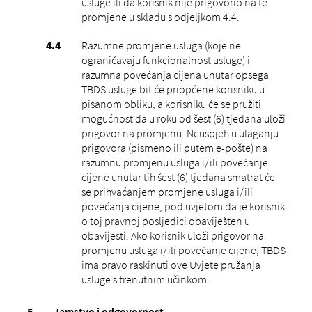
usluge ili da korisnik nije prigovorio na te
promjene u skladu s odjeljkom 4.4.
Razumne promjene usluga (koje ne
ograničavaju funkcionalnost usluge) i
razumna povećanja cijena unutar opsega
TBDS usluge bit će priopćene korisniku u
pisanom obliku, a korisniku će se pružiti
mogućnost da u roku od šest (6) tjedana uloži
prigovor na promjenu. Neuspjeh u ulaganju
prigovora (pismeno ili putem e-pošte) na
razumnu promjenu usluga i/ili povećanje
cijene unutar tih šest (6) tjedana smatrat će
se prihvaćanjem promjene usluga i/ili
povećanja cijene, pod uvjetom da je korisnik
o toj pravnoj posljedici obaviješten u
obavijesti. Ako korisnik uloži prigovor na
promjenu usluga i/ili povećanje cijene, TBDS
ima pravo raskinuti ove Uvjete pružanja
usluge s trenutnim učinkom.
Jamstvo i odgovornost