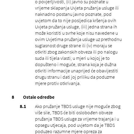
o povjerljivosti, (ii) javno su poznate u
vrijeme sklapanja Uvjeta pružanja usluge ili
naknadno postanu javno poznate, pod
uvjetom da to nije posljedica kršenja ovih
Uvjeta pružanja usluge, (iii) jedna strana ih
može koristiti u svrhe koje nisu navedene u
ovim Uvjetima pružanja usluge uz prethodnu
suglasnost druge strane ili (iv) moraju se
otkriti zbog zakonskih obveza ili po nalogu
suda ili tijela vlasti; u mjeri u kojoj je to
dopušteno i moguće, strana koja je dužna
otkriti informacije unaprijed će obavijestiti
drugu stranu i dati joj priliku da poduzme
mjere protiv otkrivanja.
Ostale odredbe
Ako pružanje TBDS usluge nije moguće zbog
više sile, TBDS će biti oslobođen obveze
pružanja TBDS usluge za vrijeme trajanja i u
opsegu utjecaja, pod uvjetom da je TBDS
poduzeo razumne mjere opreza za