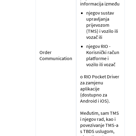
informacija između
njegov sustav
upravljanja
prijevozom
(TMS) i vozilo ili
vozač ili
njegov RIO -
Order
Korisnički račun
Communication
platforme i
vozilo ili vozač
o RIO Pocket Driver
za zamjenu
aplikacije
(dostupno za
Android i iOS).
Međutim, sam TMS
i njegov rad, kao i
povezivanje TMS-a
s TBDS uslugom,