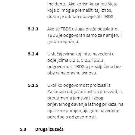
incidentu. Ako korisniku prijeti šteta
koja bi mogla premašiti taj iznos,
dužan je odmah obavijestiti TBDS.
Ako se TBDS usluga pruža besplatno,
TBDS je odgovoran samo za namjeru i
grubu nepažnju.
U slučajevima koji nisu navedeni u
odjeljcima 5.2.1, 5.2.2 i 5.2.3,
odgovornost TBDS-a je isključena bez
obzira na pravnu osnovu.
Ukoliko odgovornost proizlazi iz
Zakona o odgovornosti za proizvod, iz
preuzimanja jamstva ili zbog
prijevarnog davanja lažnog prikaza, na
nju se ne primjenjuju gore navedene
odredbe o odgovornosti.
Druga izuzeća