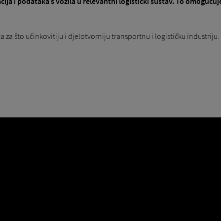
acija i podataka s vozila u relevantni logistički sustav. To omoguću
a što učinkovitiju i djelotvorniju transportnu i logističku industriju.