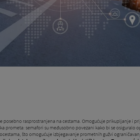
 je posebno rasprostranjena na cestama. Omogućuje prikupljanje i pr
toka prometa: semafori su međusobno povezani kako bi se osiguralo op
autocestama, što omogućuje izbjegavanje prometnih gužvi ograničava