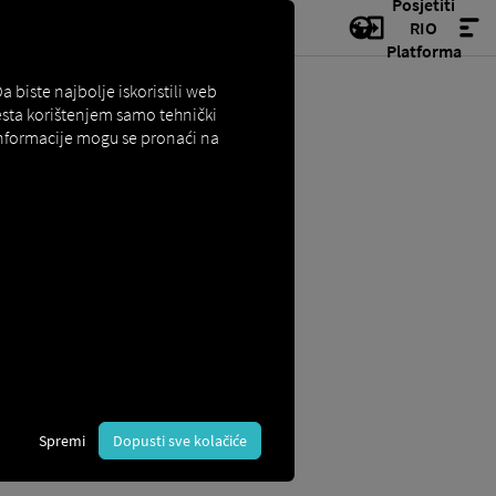
Posjetiti
RIO
Platforma
biste najbolje iskoristili web
esta korištenjem samo tehnički
 informacije mogu se pronaći na
nikacije i računarstvo.
m telekomunikacijskih sustava,
Spremi
Dopusti sve kolačiće