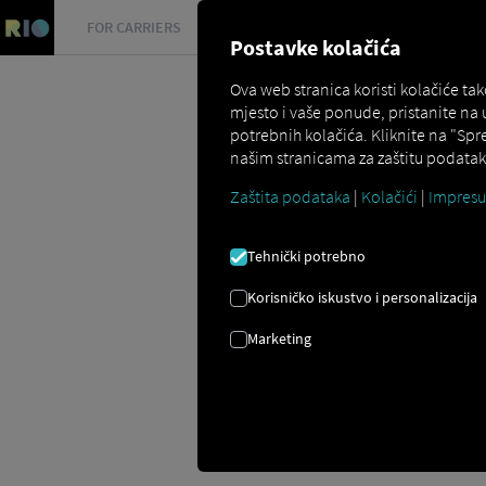
FOR CARRIERS
FOR SHIPPERS
FOR BUSINESS PART
Postavke kolačića
Ova web stranica koristi kolačiće t
mjesto i vaše ponude, pristanite na
potrebnih kolačića. Kliknite na "Spr
našim stranicama za zaštitu podataka
Zaštita podataka
|
Kolačići
|
Impres
Glossar
Was ist Telematik?
Tehnički potrebno
TELEMATIKA
Korisničko iskustvo i personalizacija
Marketing
Pojam telematika postaje jasniji kada s
Telematika je stoga tehnologija koja pov
koji u konačnici omogućuju obradu po