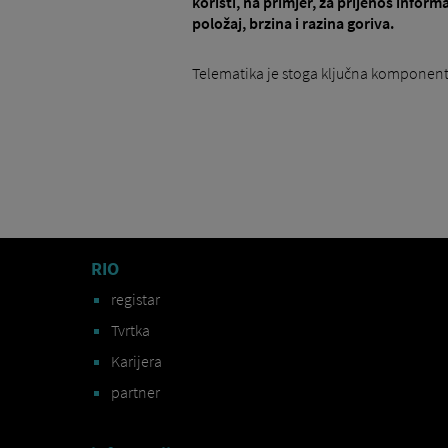
koristi, na primjer, za prijenos inform
položaj, brzina i razina goriva.
Telematika je stoga ključna komponenta z
RIO
registar
Tvrtka
Karijera
partner