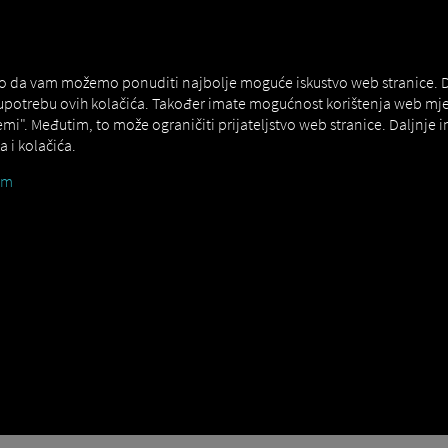
NERS
EXPERT KNOWLEDGE
DEMO
ako da vam možemo ponuditi najbolje moguće iskustvo web stranice. Da 
 upotrebu ovih kolačića. Također imate mogućnost korištenja web mj
emi". Međutim, to može ograničiti prijateljstvo web stranice. Daljnje
 i kolačića.
um
e ispita njegovo podrijetlo: telematika je kombinacija riječi telekomu
ezuje dva ili više informacijskih sustava. Ta se veza uspostavlja pute
dataka.