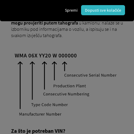
vozačevih vrata i na samoj šasiji u kamionima. Kod
kamiona, VIN se programira u tahograf tijekom
Spremi
Dopusti sve kolačiće
proizvodnje ili u radionici. Stoga se podaci o VIN-u
mogu provjeriti putem tahografa
u kamionu: nalaze se u
izborniku pod informacijama o vozilu, a ispisuju se i na
svakom izvješću tahografa.
Za što je potreban VIN?