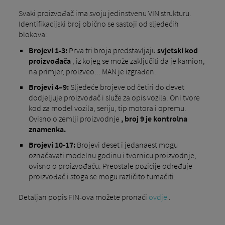
Svaki proizvođač ima svoju jedinstvenu VIN strukturu.
Identifikacijski broj obično se sastoji od sljedećih
blokova:
Brojevi 1-3:
Prva tri broja predstavljaju
svjetski kod
proizvođača
, iz kojeg se može zaključiti da je kamion,
na primjer, proizveo... MAN je izgrađen.
Brojevi 4–9:
Sljedeće brojeve od četiri do devet
dodjeljuje proizvođač i služe za opis vozila. Oni tvore
kod za model vozila, seriju, tip motora i opremu.
Ovisno o zemlji proizvodnje
, broj 9 je kontrolna
znamenka.
Brojevi 10-17:
Brojevi deset i jedanaest mogu
označavati modelnu godinu i tvornicu proizvodnje,
ovisno o proizvođaču. Preostale pozicije određuje
proizvođač i stoga se mogu različito tumačiti.
Detaljan popis FIN-ova možete pronaći
ovdje
.