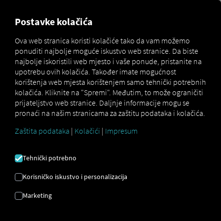
FOR CARRIERS
FOR SHIPPERS
FOR BUSINESS PART
Postavke kolačića
Ova web stranica koristi kolačiće tako da vam možemo
ponuditi najbolje moguće iskustvo web stranice. Da biste
Glossar
Was ist die FIN?
najbolje iskoristili web mjesto i vaše ponude, pristanite na
upotrebu ovih kolačića. Također imate mogućnost
PERAJE
korištenja web mjesta korištenjem samo tehnički potrebnih
kolačića. Kliknite na "Spremi". Međutim, to može ograničiti
prijateljstvo web stranice. Daljnje informacije mogu se
pronaći na našim stranicama za zaštitu podataka i kolačića.
Što je identifikacijski broj vozila (VIN)?
Značenje, upotreba i struktura
Zaštita podataka
|
Kolačići
|
Impresum
Identifikacijski broj vozila (VIN) je
međunarodno
Tehnički potrebno
standardizirani serijski broj koji jedinstveno
identificira vozilo.
Prije 1981. godine, ovaj broj bio je
Korisničko iskustvo i personalizacija
poznat kao broj šasije. Sastoji se od 17 alfanumeričkih
Marketing
znakova i može se pronaći
u prometnoj dozvoli vozila,
kao i na nekoliko mjesta na samom vozilu
.
VIN
(identifikacijski broj vozila) nalazi se na okviru