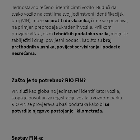
Jednostavno rečeno: identificirati vozilo. Budući da
svako vozilo na cesti ima svoj jedinstveni identifikacijski
broj (VIN), može
se pratiti do vlasnika,
čime se sprječava,
na primjer, preprodaja ukradenih vozila. Prilikom
provjere VIN-a, osim
tehničkih podataka vozila,
mogu se
zabilježiti i drugi povijesni podaci, kao što su
broj
prethodnih vlasnika, povijest servisiranja i podaci o
nesrećama.
Zašto je to potrebno? RIO FIN?
VIN služi kao globalno jedinstveni identifikator vozila,
stoga je povoljan za registraciju vozila u voznom parku.
RIO VIN se provjerava u bazi podataka kako bi
se
potvrdilo njegovo postojanje i kilometraža.
Sastav FIN-a: