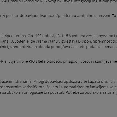
. MAN imali su koristi od RIO-ovog iskustva u integraciji logističkih pro
mski pristup: dobavljači, tvornice i špediteri su centralno umreženi. 
 i špediterima. Oko 400 dobavljača i 15 špeditera već je povezano i 
rana. „Uvođenje ide prema planu“, izvještava Dippon. Spremnost dob
nici, standardizirana obrada poboljšava kvalitetu podataka i smanjuj
a, uvjerljivo je RIO s fleksibilnošću, prilagodljivošću i razumijevanj
jučenim stranama. Mnogi dobavljači opslužuju više kupaca s različitim
 jednostavnim korisničkim sučeljem i automatiziranim funkcijama koj
be za obukom i omogućuje brz početak. Potrebe za podrškom se smanj