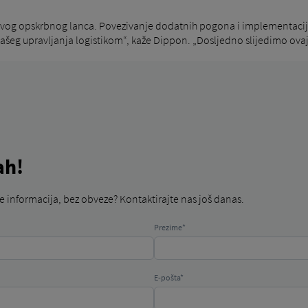
u svog opskrbnog lanca. Povezivanje dodatnih pogona i implementaci
 našeg upravljanja logistikom“, kaže Dippon. „Dosljedno slijedimo ovaj
ah!
iše informacija, bez obveze? Kontaktirajte nas još danas.