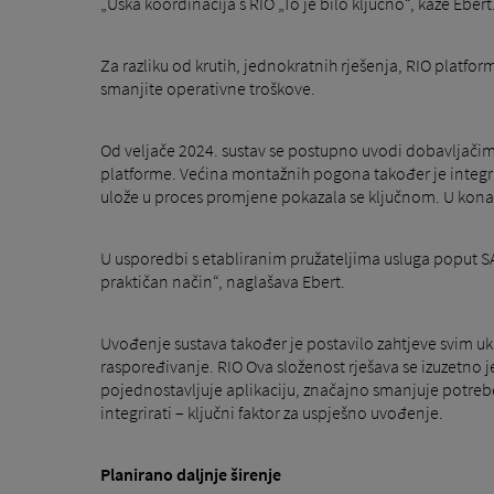
„Uska koordinacija s RIO „To je bilo ključno“, kaže Ebert
Za razliku od krutih, jednokratnih rješenja, RIO platfor
smanjite operativne troškove.
Od veljače 2024. sustav se postupno uvodi dobavljačima
platforme. Većina montažnih pogona također je integri
ulože u proces promjene pokazala se ključnom. U konač
U usporedbi s etabliranim pružateljima usluga poput SAP-
praktičan način“, naglašava Ebert.
Uvođenje sustava također je postavilo zahtjeve svim ukl
raspoređivanje. RIO Ova složenost rješava se izuzetno
pojednostavljuje aplikaciju, značajno smanjuje potre
integrirati – ključni faktor za uspješno uvođenje.
Planirano daljnje širenje