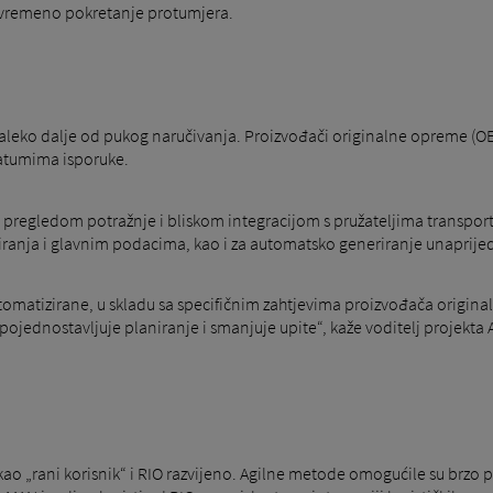
ovremeno pokretanje protumjera.
u daleko dalje od pukog naručivanja. Proizvođači originalne opreme 
atumima isporuke.
pregledom potražnje i bliskom integracijom s pružateljima transportn
ranja i glavnim podacima, kao i za automatsko generiranje unaprijed 
automatizirane, u skladu sa specifičnim zahtjevima proizvođača origi
ojednostavljuje planiranje i smanjuje upite“, kaže voditelj projekta
 kao „rani korisnik“ i RIO razvijeno. Agilne metode omogućile su brzo 