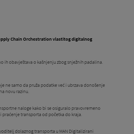
upply Chain Orchestration vlastitog digitalnog
lno ih obavještava o kašnjenju zbog snježnih padalina.
koje ne samo da pruža podatke već i ubrzava donošenje
 na novu razinu.
transportne naloge kako bi se osiguralo pravovremeno
 i praćenje transporta od početka do kraja.
voditelj dolaznog transporta u MAN Digitalizirani