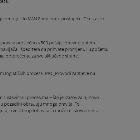
cesa.
To je omogućilo MAN Zamijenite postojeće IT sustave i
upravlja prosječno s 500 pošiljki dnevno putem
avljača i špeditera da prihvate promjenu i u početku
e opterećenje za sve uključene strane.
em logističkih procesa. RIO „Provodi zahtjeve na
 sustavima i procesima – što je izazov za njihovo
e u pozadini obrađuju mnoga pravila. To
uju, a veći broj dobavljača može se istovremeno