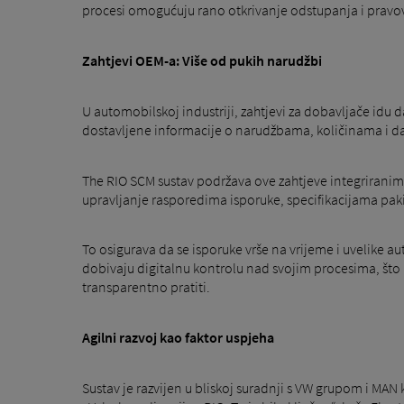
procesi omogućuju rano otkrivanje odstupanja i prav
Zahtjevi OEM-a: Više od pukih narudžbi
U automobilskoj industriji, zahtjevi za dobavljače id
dostavljene informacije o narudžbama, količinama i d
The RIO SCM sustav podržava ove zahtjeve integriranim 
upravljanje rasporedima isporuke, specifikacijama paki
To osigurava da se isporuke vrše na vrijeme i uvelike 
dobivaju digitalnu kontrolu nad svojim procesima, što p
transparentno pratiti.
Agilni razvoj kao faktor uspjeha
Sustav je razvijen u bliskoj suradnji s VW grupom i MAN