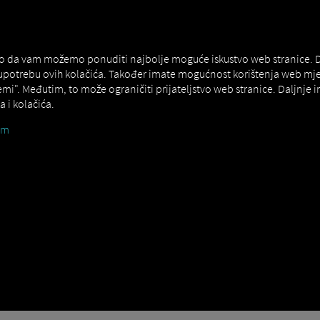
NERS
EXPERT KNOWLEDGE
DEMO
ako da vam možemo ponuditi najbolje moguće iskustvo web stranice. Da 
 upotrebu ovih kolačića. Također imate mogućnost korištenja web mj
emi". Međutim, to može ograničiti prijateljstvo web stranice. Daljnje
 i kolačića.
um
 TVORNIČKIH VRATA
skrbe