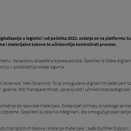
talizacije u logistici i od početka 2022. oslanja se na platformu S
ne i materijalne tokove te učinkovitije kontrolirati procese.
chenu. Na zaslonu dispečera bljeska poruka: Špediter iz Češke digita
rnju – proizvodnja ostaje sigurna.
eć stvarnost. MAN Stvarnost. To je omogućeno digitalnim rješenjem 
22. godine. RIO Transparentnost, upravljivost i učinkovitost podignute
a potražnje do isporuke materijala. Dobavljači primaju prijedloge za 
a i otpreme. Špediteri su izravno integrirani, što omogućuje planiranje
ledu transportnih tokova i kretanja materijala“, kaže Günther Dippon, 