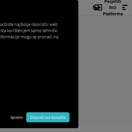
Posjetiti
RIO
Platforma
biste najbolje iskoristili web
esta korištenjem samo tehnički
 informacije mogu se pronaći na
Spremi
Dopusti sve kolačiće