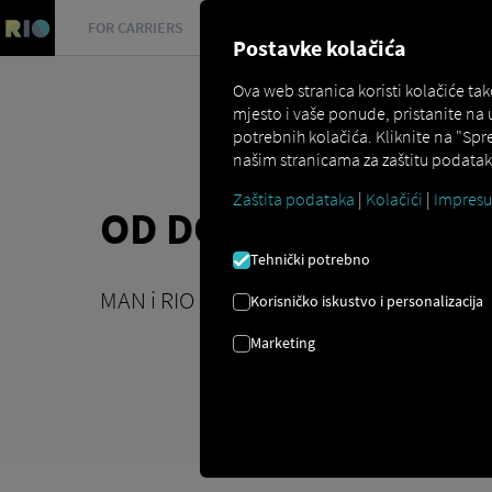
FOR CARRIERS
FOR SHIPPERS
FOR BUSINESS PART
Postavke kolačića
Ova web stranica koristi kolačiće t
mjesto i vaše ponude, pristanite na
potrebnih kolačića. Kliknite na "Spr
našim stranicama za zaštitu podataka
Zaštita podataka
|
Kolačići
|
Impres
OD DOBAVLJAČA DO
Tehnički potrebno
MAN i RIO optimizirati procese lanca op
Korisničko iskustvo i personalizacija
Marketing