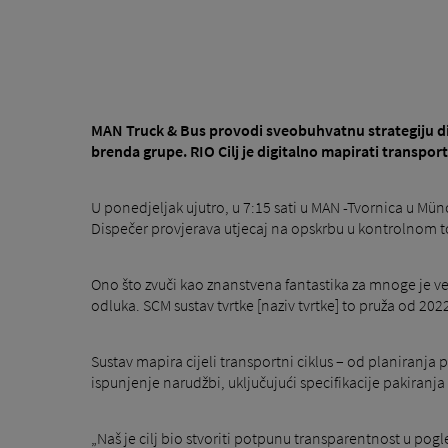
MAN Truck & Bus provodi sveobuhvatnu strategiju digi
brenda grupe. RIO Cilj je digitalno mapirati transport
U ponedjeljak ujutro, u 7:15 sati u MAN -Tvornica u Mün
Dispečer provjerava utjecaj na opskrbu u kontrolnom to
Ono što zvuči kao znanstvena fantastika za mnoge je v
odluka. SCM sustav tvrtke [naziv tvrtke] to pruža od 20
Sustav mapira cijeli transportni ciklus – od planiranj
ispunjenje narudžbi, uključujući specifikacije pakiranj
„Naš je cilj bio stvoriti potpunu transparentnost u pog