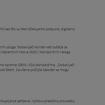
(OEM) kao što su MAN Očekujemo potpune, digitalno
ih usluga. Dobavljači koriste web sučelje za
otpremnih listova (ASN) i transportnih naloga.
nalne opreme (OEM) i VDA standardima. „Dobavljači
 Axel Ebert. Završene pošiljke također se mogu
prikupljanje zahtjeva i njihovu praktičnu provedbu.