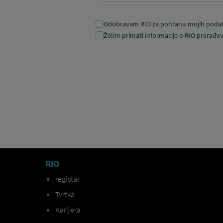
RIO
registar
Tvrtka
Karijera