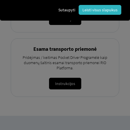
Pocket Driver Programėlė kaip duomenų šaltinis.
Sutaupyti
Leisti visus slapukus
Instrukcijos
Esama transporto priemonė
Pridėjimas / keitimas Pocket Driver Programėlė kaip
duomenų šaltinis esamai transporto priemonei RIO
Platforma.
Instrukcijos