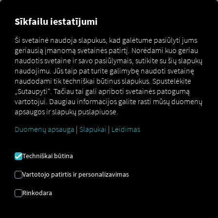
Sīkfailu iestatījumi
Kuriant Pocket Driver
Ši svetainė naudoja slapukus, kad galėtume pasiūlyti jums
Įrenginių prisijungimai
geriausią įmanomą svetainės patirtį. Norėdami kuo geriau
naudotis svetaine ir savo pasiūlymais, sutikite su šių slapukų
naudojimu. Jūs taip pat turite galimybę naudoti svetainę
Norėdami prisijungti prie Pocket Driver Programėlei su
naudodami tik techniškai būtinus slapukus. Spustelėkite
prisijungimu prie įrenginio jums reikės prieigos duomenų
„Sutaupyti“. Tačiau tai gali apriboti svetainės patogumą
QR kodo forma. Jį galite rasti adresu RIO Platformą gali
vartotojui. Daugiau informacijos galite rasti mūsų duomenų
sukurti bet kuris naudotojas, turintis transporto
apsaugos ir slapukų puslapiuose.
priemonių parko valdytojo teises. Sukurtas kodas galioja
vieną kartą ir galioja iki 72 valandų. Tada naudotojai
Duomenų apsauga
|
Slapukai
|
Leidimas
prisijungia prie programėlės nuskaitydami QR kodą savo
išmaniojo telefono kamera.
Techniškai būtina
Vartotojo patirtis ir personalizavimas
Rinkodara
Nauja transporto priemonė
Naujos transporto priemonės kūrimas RIO platforma su