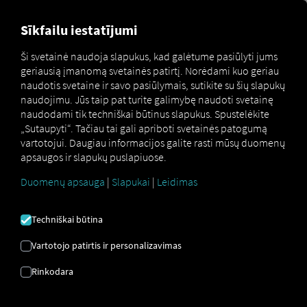
MARKETPLACE
APŽVALGA
Sīkfailu iestatījumi
Ši svetainė naudoja slapukus, kad galėtume pasiūlyti jums
geriausią įmanomą svetainės patirtį. Norėdami kuo geriau
Marketplace
Connectors
DAKO Fleet Connect
naudotis svetaine ir savo pasiūlymais, sutikite su šių slapukų
naudojimu. Jūs taip pat turite galimybę naudoti svetainę
naudodami tik techniškai būtinus slapukus. Spustelėkite
„Sutaupyti“. Tačiau tai gali apriboti svetainės patogumą
vartotojui. Daugiau informacijos galite rasti mūsų duomenų
DAKO FLEET CONNECT
apsaugos ir slapukų puslapiuose.
Duomenų apsauga
|
Slapukai
|
Leidimas
Išorinio tiekėjo integracija
Techniškai būtina
Ar jau naudojatės „DAKO GmbH“ teikiama
„DAKO Fleet“
paslauga
DAKO GmbH
Tuomet
Vartotojo patirtis ir personalizavimas
galite
išplėsti šią paslaugą naudodami mūsų
Rinkodara
paslaugų duomenis.
Jums tereikia prieigos prie
RIO platformos
ir paskyros pas mūsų partnerį
DAKO GmbH .