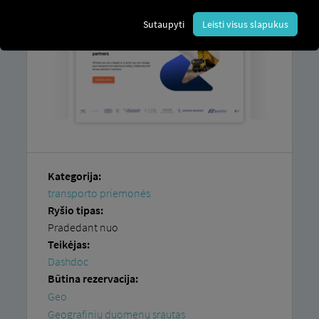
Sutaupyti
Leisti visus slapukus
Kategorija:
transporto priemonės
Ryšio tipas:
Pradedant nuo
Teikėjas:
Dashdoc
Būtina rezervacija:
Geo
Geografinių duomenų srautas