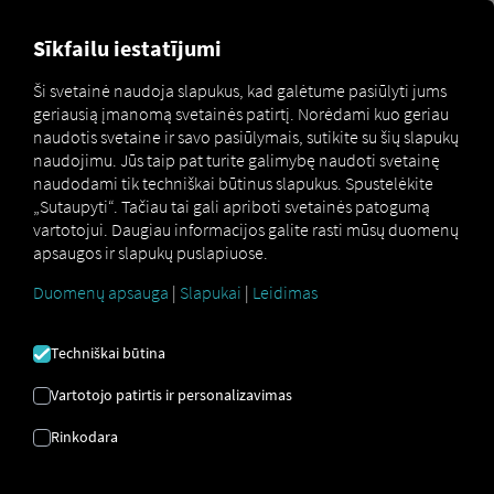
MARKETPLACE
APŽVALGA
Sīkfailu iestatījumi
Ši svetainė naudoja slapukus, kad galėtume pasiūlyti jums
geriausią įmanomą svetainės patirtį. Norėdami kuo geriau
Marketplace
Connectors
Dashdoc Connect
naudotis svetaine ir savo pasiūlymais, sutikite su šių slapukų
naudojimu. Jūs taip pat turite galimybę naudoti svetainę
naudodami tik techniškai būtinus slapukus. Spustelėkite
„Sutaupyti“. Tačiau tai gali apriboti svetainės patogumą
vartotojui. Daugiau informacijos galite rasti mūsų duomenų
DASHDOC PRISIJUNGTI
apsaugos ir slapukų puslapiuose.
Duomenų apsauga
|
Slapukai
|
Leidimas
Išorinio tiekėjo integracija
Techniškai būtina
Ar jau naudojatės mūsų partnerio
Dashdoc
“ paslaugomis? Tuomet galite
išplėsti šią
Vartotojo patirtis ir personalizavimas
paslaugą naudodami mūsų paslaugų
Rinkodara
duomenis
. Jums tereikia prieigos prie
RIO
platformos
ir
Dashdoc
paskyros.