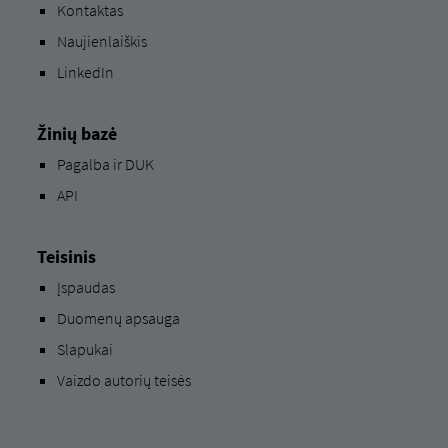
Kontaktas
Naujienlaiškis
LinkedIn
Žinių bazė
Pagalba ir DUK
API
Teisinis
Įspaudas
Duomenų apsauga
Slapukai
Vaizdo autorių teisės