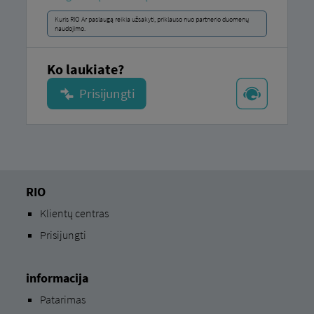
Kuris RIO Ar paslaugą reikia užsakyti, priklauso nuo partnerio duomenų
naudojimo.
Ko laukiate?
RIO
Klientų centras
Prisijungti
informacija
Patarimas