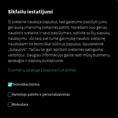
MARKETPLACE
APŽVALGA
Sīkfailu iestatījumi
Ši svetainė naudoja slapukus, kad galėtume pasiūlyti jums
geriausią įmanomą svetainės patirtį. Norėdami kuo geriau
Marketplace
Connectors
Kögel Connect
naudotis svetaine ir savo pasiūlymais, sutikite su šių slapukų
naudojimu. Jūs taip pat turite galimybę naudoti svetainę
naudodami tik techniškai būtinus slapukus. Spustelėkite
„Sutaupyti“. Tačiau tai gali apriboti svetainės patogumą
vartotojui. Daugiau informacijos galite rasti mūsų duomenų
KÖGEL PRISIJUNGTI
apsaugos ir slapukų puslapiuose.
Duomenų apsauga
|
Slapukai
|
Leidimas
Išorinio tiekėjo integracija
Techniškai būtina
Ar jūsų parke yra mūsų partnerio
Kögel
priekabų? Tuomet prijunkite jas tiesiai prie
RIO
Vartotojo patirtis ir personalizavimas
platformos
ir rodykite jų buvimo vietą
RIO
Rinkodara
žemėlapyje
. Jums tereikia
RIO
paskyros ir bent
vienos suderinamos priekabos.