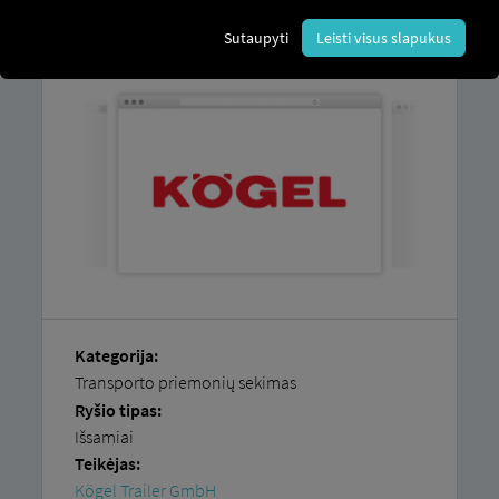
Paaiškinimą, kaip lengvai prijungti savo
transporto priemones, galite rasti mūsų
Sutaupyti
Leisti visus slapukus
nuosekliose instrukcijose.
Kategorija:
Transporto priemonių sekimas
Ryšio tipas:
Išsamiai
Teikėjas:
Kögel Trailer GmbH