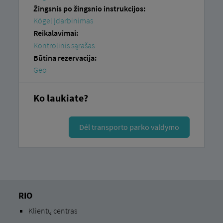
Žingsnis po žingsnio instrukcijos:
Kögel Įdarbinimas
Reikalavimai:
Kontrolinis sąrašas
Būtina rezervacija:
Geo
Ko laukiate?
Dėl transporto parko valdymo
RIO
Klientų centras