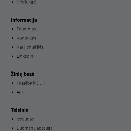
Prisijungti
informacija
Patarimas
Kontaktas
Naujienlaiškis
LinkedIn
Žinių bazė
Pagalba ir DUK
API
Teisinis
Įspaudas
Duomenų apsauga