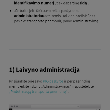
, tiek dabartinę
identifikavimo numerį
ridą
.
Jūs turite įeiti RIO Jums reikia paskyros su
teisėmis. Tai vienintelis būdas
administratoriaus
pasiekti transporto priemonių parko administravimą.
1) Laivyno administracija
Prisijunkite prie savo
RIO paskyros
ir per pagrindinį
meniu eikite į skyrių „Administravimas“ ir spustelėkite
„Pridėti naują transporto priemonę“
.