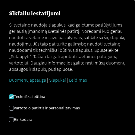
MARKETPLACE
APŽVALG
Sīkfailu iestatījumi
Ši svetainė naudoja slapukus, kad galėtume pasiūlyti jums
geriausią įmanomą svetainės patirtį. Norėdami kuo geriau
Marketplace
Connectors
Man Connect
How to
naudotis svetaine ir savo pasiūlymais, sutikite su šių slapukų
naudojimu. Jūs taip pat turite galimybę naudoti svetainę
naudodami tik techniškai būtinus slapukus. Spustelėkite
„Sutaupyti“. Tačiau tai gali apriboti svetainės patogumą
MAN
vartotojui. Daugiau informacijos galite rasti mūsų duomenų
apsaugos ir slapukų puslapiuose.
SUNKVEŽIMIO
Duomenų apsauga
|
Slapukai
|
Leidimas
ĮLAIPINIMAS
Techniškai būtina
Vartotojo patirtis ir personalizavimas
Žingsnis po žingsnio instrukcijos,
Rinkodara
kaip aprūpinti savo transporto
priemones RIO prisijungti.