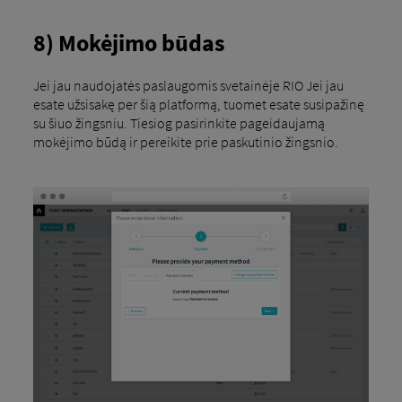
8) Mokėjimo būdas
Jei jau naudojatės paslaugomis svetainėje RIO Jei jau
esate užsisakę per šią platformą, tuomet esate susipažinę
su šiuo žingsniu. Tiesiog pasirinkite pageidaujamą
mokėjimo būdą ir pereikite prie paskutinio žingsnio.