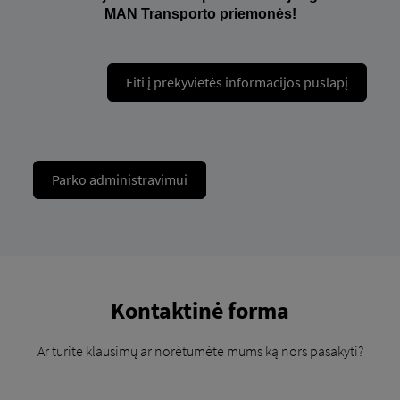
MAN Transporto priemonės!
Eiti į prekyvietės informacijos puslapį
Parko administravimui
Kontaktinė forma
Ar turite klausimų ar norėtumėte mums ką nors pasakyti?