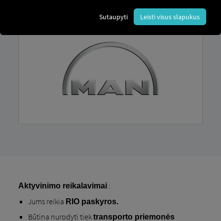
Sutaupyti
Leisti visus slapukus
:
Aktyvinimo reikalavimai
Jums reikia
RIO paskyros.
Būtina nurodyti tiek
transporto priemonės