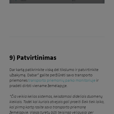
9) Patvirtinimas
Dar kartą patikrinkite viską dėl tikslumo ir patvirtinkite
užsakymą. Dabar* galite peržiūrėti savo transporto
priemones
transporto priemonių parko monitoriuje
ir
pradėti dirbti viename žemėlapyje.
*Čia veikia kelios sistemos, keisdamosi dideliais duomenų
kiekiais. Todėl kai kuriais atvejais gali praeiti šiek tiek laiko,
kol pirmą kartą rasite savo transporto priemonę
žemėlapyje. Viskas turėtų būti teisinga vėliausiai per