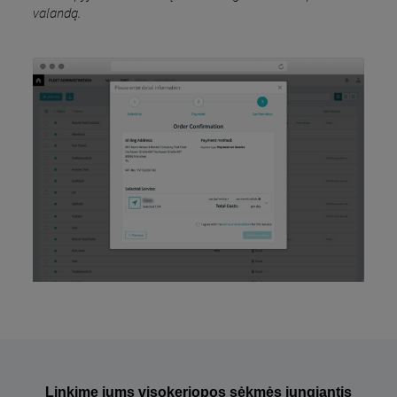
valandą.
Linkime jums visokeriopos sėkmės jungiantis