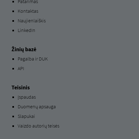
Patarimas
Kontaktas
Naujienlaiškis
LinkedIn
Žinių bazė
Pagalba ir DUK
API
Teisinis
Įspaudas
Duomenų apsauga
Slapukai
Vaizdo autorių teisės