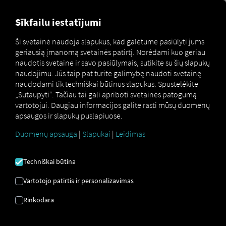
MARKETPLACE
APŽVALGA
Sīkfailu iestatījumi
Ši svetainė naudoja slapukus, kad galėtume pasiūlyti jums
geriausią įmanomą svetainės patirtį. Norėdami kuo geriau
Opentach Smart Analysis
naudotis svetaine ir savo pasiūlymais, sutikite su šių slapukų
Marketplace
Connectors
Connect
naudojimu. Jūs taip pat turite galimybę naudoti svetainę
naudodami tik techniškai būtinus slapukus. Spustelėkite
„Sutaupyti“. Tačiau tai gali apriboti svetainės patogumą
vartotojui. Daugiau informacijos galite rasti mūsų duomenų
apsaugos ir slapukų puslapiuose.
OPENTACH SMART
Duomenų apsauga
|
Slapukai
|
Leidimas
ANALYSIS PRISIJUNGTI
Techniškai būtina
Išorinio tiekėjo integracija
Vartotojo patirtis ir personalizavimas
Ar jau naudojatės mūsų partnerio
Rinkodara
Openservices Consultoria en Transportes
SL
paslaugomis? Tuomet galite
išplėsti šią