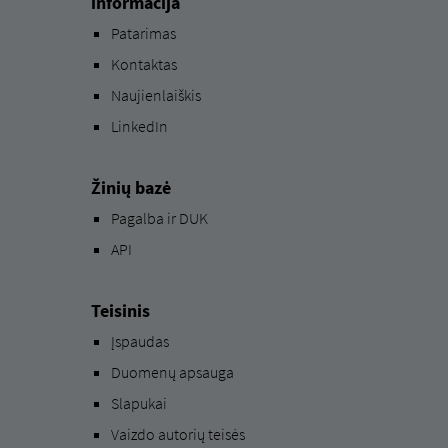
informacija
Patarimas
Kontaktas
Naujienlaiškis
LinkedIn
Žinių bazė
Pagalba ir DUK
API
Teisinis
Įspaudas
Duomenų apsauga
Slapukai
Vaizdo autorių teisės