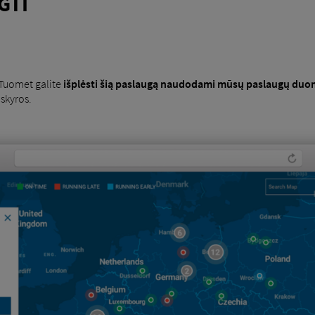
GTI
Tuomet galite
išplėsti šią paslaugą naudodami mūsų paslaugų duo
skyros.