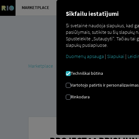
MARKETPLACE
APŽVALGA
Sīkfailu iestatījumi
Ši svetainė naudoja slapukus, kad g
pasiūlymais, sutikite su šių slapukų
Spustelėkite „Sutaupyti“. Tačiau tai
slapukų puslapiuose.
Duomenų apsauga
|
Slapukai
|
Leidi
Marketplace
Jungtys
project44 Prisijungti
Techniškai būtina
Vartotojo patirtis ir personalizavimas
Rinkodara