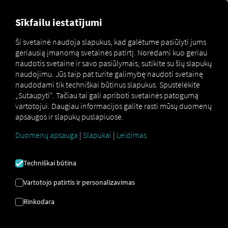
MARKETPLACE
APŽVALGA
Sīkfailu iestatījumi
Ši svetainė naudoja slapukus, kad galėtume pasiūlyti jums
geriausią įmanomą svetainės patirtį. Norėdami kuo geriau
Marketplace
Connectors
Renault Connect
How to
naudotis svetaine ir savo pasiūlymais, sutikite su šių slapukų
naudojimu. Jūs taip pat turite galimybę naudoti svetainę
naudodami tik techniškai būtinus slapukus. Spustelėkite
„Sutaupyti“. Tačiau tai gali apriboti svetainės patogumą
RENAULT
vartotojui. Daugiau informacijos galite rasti mūsų duomenų
apsaugos ir slapukų puslapiuose.
ĮDARBINIMAS
Duomenų apsauga
|
Slapukai
|
Leidimas
Techniškai būtina
Žingsnis po žingsnio instrukcijos,
Vartotojo patirtis ir personalizavimas
kaip aprūpinti savo transporto
priemones RIO prisijungti.
Rinkodara