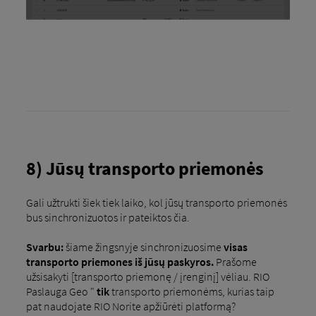
8) Jūsų transporto priemonės
Gali užtrukti šiek tiek laiko, kol jūsų transporto priemonės
bus sinchronizuotos ir pateiktos čia.
Svarbu:
šiame žingsnyje sinchronizuosime
visas
transporto priemones iš jūsų paskyros.
Prašome
užsisakyti [transporto priemonę / įrenginį] vėliau. RIO
Paslauga Geo "
tik
transporto priemonėms, kurias taip
pat naudojate RIO Norite apžiūrėti platformą?