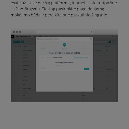
esate užsisakę per šią platformą, tuomet esate susipažinę
su šiuo žingsniu. Tiesiog pasirinkite pageidaujamą
mokėjimo būdą ir pereikite prie paskutinio žingsnio.