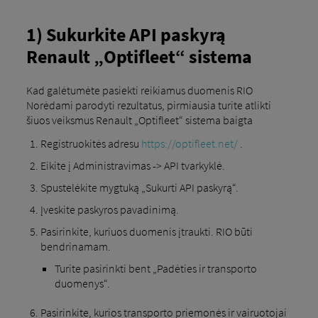
1) Sukurkite API paskyrą
Renault „Optifleet“ sistema
Kad galėtumėte pasiekti reikiamus duomenis RIO
Norėdami parodyti rezultatus, pirmiausia turite atlikti
šiuos veiksmus Renault „Optifleet“ sistema baigta
Registruokitės adresu
https://optifleet.net/
.
Eikite į Administravimas -> API tvarkyklė.
Spustelėkite mygtuką „Sukurti API paskyrą“.
Įveskite paskyros pavadinimą.
Pasirinkite, kuriuos duomenis įtraukti. RIO būti
bendrinamam.
Turite pasirinkti bent „Padėties ir transporto
duomenys“.
Pasirinkite, kurios transporto priemonės ir vairuotojai