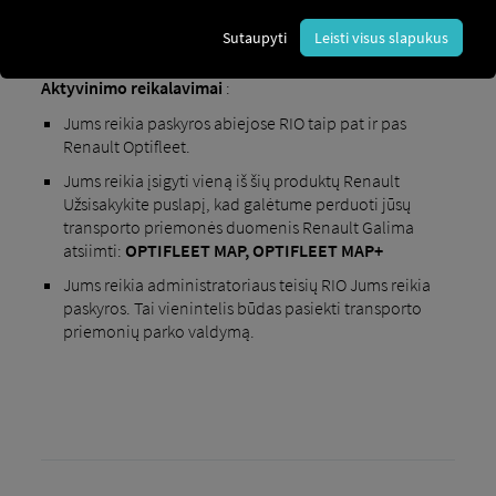
Sutaupyti
Leisti visus slapukus
Aktyvinimo reikalavimai
:
Jums reikia paskyros abiejose RIO taip pat ir pas
Renault Optifleet.
Jums reikia įsigyti vieną iš šių produktų Renault
Užsisakykite puslapį, kad galėtume perduoti jūsų
transporto priemonės duomenis Renault Galima
atsiimti:
OPTIFLEET MAP, OPTIFLEET MAP+
Jums reikia administratoriaus teisių RIO Jums reikia
paskyros. Tai vienintelis būdas pasiekti transporto
priemonių parko valdymą.