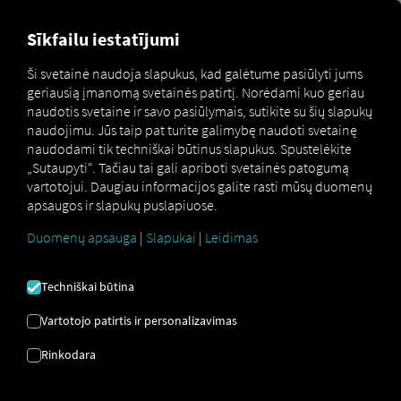
MARKETPLACE
APŽVALGA
Sīkfailu iestatījumi
Ši svetainė naudoja slapukus, kad galėtume pasiūlyti jums
geriausią įmanomą svetainės patirtį. Norėdami kuo geriau
Marketplace
Connectors
tacholog² Connect
naudotis svetaine ir savo pasiūlymais, sutikite su šių slapukų
naudojimu. Jūs taip pat turite galimybę naudoti svetainę
naudodami tik techniškai būtinus slapukus. Spustelėkite
„Sutaupyti“. Tačiau tai gali apriboti svetainės patogumą
vartotojui. Daugiau informacijos galite rasti mūsų duomenų
TACHOLOG² CONNECT
apsaugos ir slapukų puslapiuose.
Duomenų apsauga
|
Slapukai
|
Leidimas
Išorinio tiekėjo integracija
Techniškai būtina
Ar jau naudojate
TachoEASY AG
produktą
2“
„tacholog
? Tuomet galite
išplėsti šią
Vartotojo patirtis ir personalizavimas
paslaugą naudodami duomenis iš mūsų
Rinkodara
paslaugų
. Jums tereikia prieigos prie
RIO
platformos
ir paskyros
TachoEASY AG
.