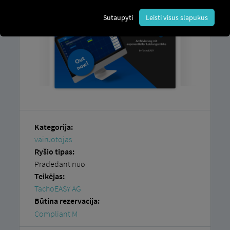
Sutaupyti
Leisti visus slapukus
Kategorija:
vairuotojas
Ryšio tipas:
Pradedant nuo
Teikėjas:
TachoEASY AG
Būtina rezervacija:
Compliant M