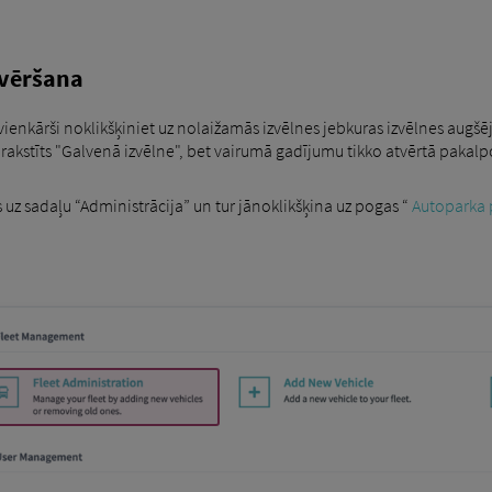
tvēršana
, vienkārši noklikšķiniet uz nolaižamās izvēlnes jebkuras izvēlnes augšēj
r rakstīts "Galvenā izvēlne", bet vairumā gadījumu tikko atvērtā pak
 uz sadaļu “Administrācija” un tur jānoklikšķina uz pogas “
Autoparka 