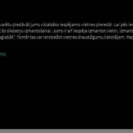
 varētu piedāvāt jums vislabāko iespējamo vietnes pieredzi. Lai pēc i
t šo sīkdatņu izmantošanai. Jums ir arī iespēja izmantot vietni, izman
Saglabāt”. Tomēr tas var ierobežot vietnes draudzīgumu lietotājam. Pa
river Ierīču pieteikšanās esošam 
rbs
r Lietotnei ar ierīces pieteikšanos nepieciešami piekļuves dati QR kod
 ar autoparka pārvaldnieka tiesībām. Pēc koda izveides tas ir derīgs vi
enējot QR kodu ar viedtālruņa kameru.