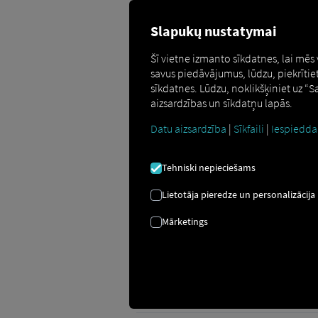
Slapukų nustatymai
Šī vietne izmanto sīkdatnes, lai mēs
savus piedāvājumus, lūdzu, piekrītie
sīkdatnes. Lūdzu, noklikšķiniet uz “
Izveidojot Pocket D
aizsardzības un sīkdatņu lapās.
Datu aizsardzība
|
Sīkfaili
|
Iespiedda
Lai pieteiktos pakalpojumā Pocket Drive
Platformu var izveidot jebkurš lietotājs
Tehniski nepieciešams
Pēc tam lietotāji piesakās lietotnē, sk
Lietotāja pieredze un personalizācija
Mārketings