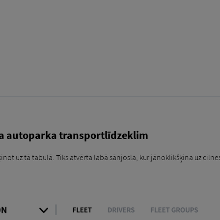
a autoparka transportlīdzeklim
ķinot uz tā tabulā. Tiks atvērta labā sānjosla, kur jānoklikšķina uz cilne