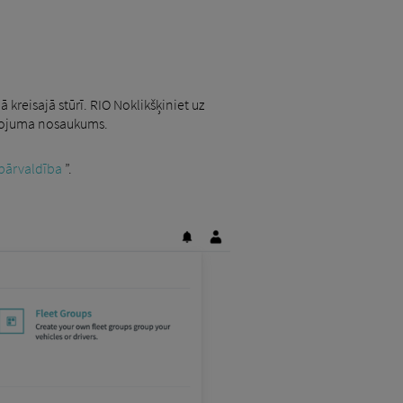
ā kreisajā stūrī. RIO Noklikšķiniet uz
alpojuma nosaukums.
pārvaldība
”.