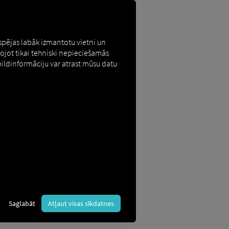
espējas labāk izmantotu vietni un
tojot tikai tehniski nepieciešamās
pildinformāciju var atrast mūsu datu
transportlīdzeklim
a veidā. To var atrast vietnē RIO
enreizējai lietošanai līdz 72 stundām.
Saglabāt
Atļaut visas sīkdatnes