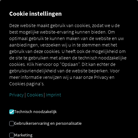
Cookie instellingen
De RIO Bestuurdersaccounts hebben geen rechten
Deze website maakt gebruik van cookies, zodat we u de
als wagenparkbeheerder en kunnen daarom zelf
best mogelijke website-ervaring kunnen bieden. Om
geen app-login aanmaken. Bent u een bestuurder,
optimaal gebruik te kunnen maken van de website en uw
neem dan contact op met de wagenparkbeheerder
aanbiedingen, verzoeken wij u in te stemmen met het
van uw bedrijf en vraag hem/haar om u een login te
gebruik van deze cookies. U heeft ook de mogelijkheid om
geven.
de site te gebruiken met alleen de technisch noodzakelijke
cookies. Klik hiervoor op "Opslaan". Dit kan echter de
gebruiksvriendelijkheid van de website beperken. Voor
meer informatie verwijzen wij u naar onze Privacy en
Voeg een bestuurder toe
Cookies pagina's.
Privacy
|
Cookies
|
Imprint
In deze gids wordt het gestructureerde proces voor het
onboarden van een nieuwe chauffeur in de RIO -platform
en geef hem indien nodig de mogelijkheid om zijn eigen
Technisch noodzakelijk
platform te creëren RIO -gebruiker, waarmee hij
bijvoorbeeld kan inloggen op de
Pocket Driver App
.
Gebruikerservaring en personalisatie
Marketing