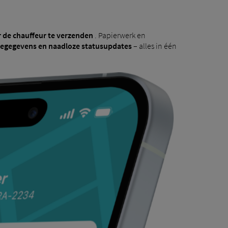
 de chauffeur te verzenden
. Papierwerk en
atiegegevens en naadloze statusupdates
– alles in één