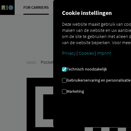
FOR CARRIERS
FOR SHIPPERS
FOR BUSINESS PART
Cookie instellingen
Deze website maakt gebruik van coo
maken van de website en uw aanbied
om de site te gebruiken met alleen d
van de website beperken. Voor meer 
Privacy
|
Cookies
|
Imprint
Apps
Pocket Driver
Technisch noodzakelijk
Gebruikerservaring en personalisatie
Marketing