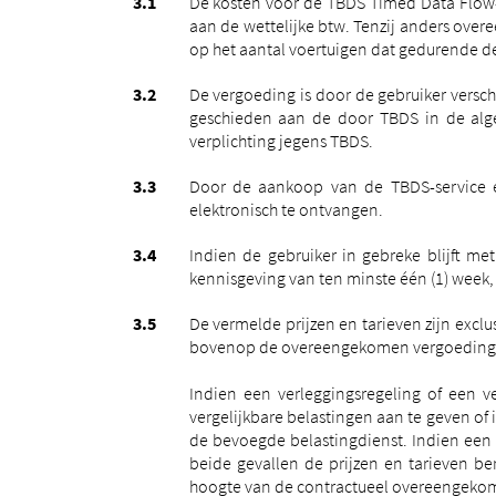
De kosten voor de TBDS Timed Data Flow-s
aan de wettelijke btw.
Tenzij anders over
op het aantal voertuigen dat gedurende de
De vergoeding is door de gebruiker versch
geschieden aan de door TBDS in de alg
verplichting jegens TBDS.
Door de aankoop van de TBDS-service e
elektronisch te ontvangen.
Indien de gebruiker in gebreke blijft me
kennisgeving van ten minste één (1) week
De vermelde prijzen en tarieven zijn excl
bovenop de overeengekomen vergoeding
Indien een verleggingsregeling of een v
vergelijkbare belastingen aan te geven of
de bevoegde belastingdienst. Indien een 
beide gevallen de prijzen en tarieven b
hoogte van de contractueel overeengekome