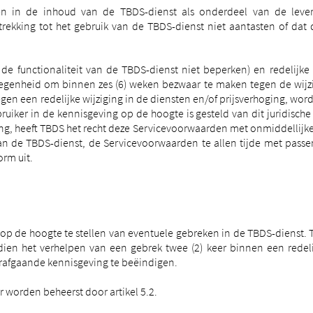
n in de inhoud van de TBDS-dienst als onderdeel van de lever
trekking tot het gebruik van de TBDS-dienst niet aantasten of da
 de functionaliteit van de TBDS-dienst niet beperken)
en redelijke 
legenheid om binnen zes (6) weken bezwaar te maken tegen de wijz
tegen een redelijke wijziging in de diensten en/of prijsverhoging, wo
bruiker in de kennisgeving op de hoogte is gesteld van dit juridisc
ging, heeft TBDS het recht deze Servicevoorwaarden met onmiddellijk
n de TBDS-dienst, de Servicevoorwaarden te allen tijde met passen
orm uit.
 op de hoogte te stellen van eventuele gebreken in de TBDS-dienst.
dien het verhelpen van een gebrek twee (2) keer binnen een redelij
afgaande kennisgeving te beëindigen.
 worden beheerst door artikel 5.2.