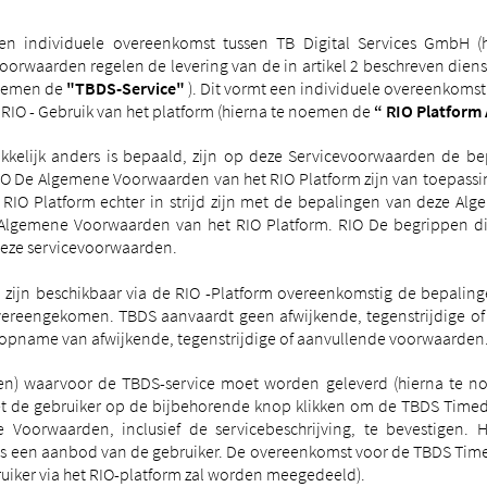
 individuele overeenkomst tussen TB Digital Services GmbH (
waarden regelen de levering van de in artikel 2 beschreven dienst
 noemen de
"TBDS-Service"
). Dit vormt een individuele overeenkoms
. RIO - Gebruik van het platform (hierna te noemen de
“ RIO Platfor
ukkelijk anders is bepaald, zijn op deze Servicevoorwaarden de b
IO De Algemene Voorwaarden van het RIO Platform zijn van toepass
RIO Platform echter in strijd zijn met de bepalingen van deze A
lgemene Voorwaarden van het RIO Platform.
RIO De begrippen di
 deze servicevoorwaarden.
ijn beschikbaar via de RIO -Platform overeenkomstig de bepalinge
overeengekomen.
TBDS aanvaardt geen afwijkende, tegenstrijdige o
e opname van afwijkende, tegenstrijdige of aanvullende voorwaarden
ig(en) waarvoor de TBDS-service moet worden geleverd (hierna te
t de gebruiker op de bijbehorende knop klikken om de TBDS Timed 
Voorwaarden, inclusief de servicebeschrijving, te bevestigen.
He
ts een aanbod van de gebruiker. De overeenkomst voor de TBDS Time
uiker via het RIO-platform zal worden meegedeeld).