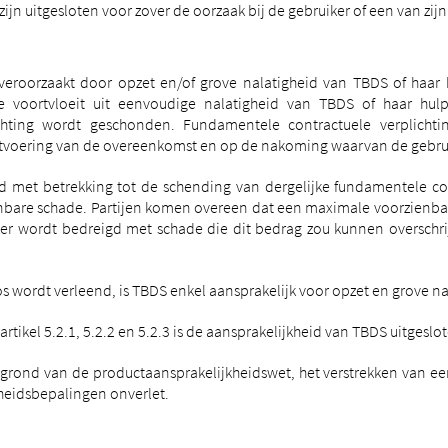
n uitgesloten voor zover de oorzaak bij de gebruiker of een van zijn 
 veroorzaakt door opzet en/of grove nalatigheid van TBDS of haar
 voortvloeit uit eenvoudige nalatigheid van TBDS of haar hulp
hting wordt geschonden. Fundamentele contractuele verplichting
uitvoering van de overeenkomst en op de nakoming waarvan de gebrui
d met betrekking tot de schending van dergelijke fundamentele con
nbare schade. Partijen komen overeen dat een maximale voorzienbare
ker wordt bedreigd met schade die dit bedrag zou kunnen overschrij
s wordt verleend, is TBDS enkel aansprakelijk voor opzet en grove na
tikel 5.2.1, 5.2.2 en 5.2.3 is de aansprakelijkheid van TBDS uitgesl
grond van de productaansprakelijkheidswet, het verstrekken van een 
heidsbepalingen onverlet.