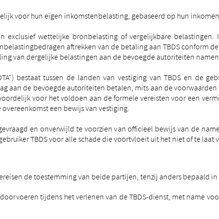
delijk voor hun eigen inkomstenbelasting, gebaseerd op hun inkomen
n exclusief wettelijke bronbelasting of vergelijkbare belastingen
nbelastingbedragen aftrekken van de betaling aan TBDS conform de na
taling van dergelijke belastingen aan de bevoegde autoriteiten nam
DTA") bestaat tussen de landen van vestiging van TBDS en de gebr
ag aan de bevoegde autoriteiten betalen, mits aan de voorwaarden 
ntwoordelijk voor het voldoen aan de formele vereisten voor een verm
 de overeenkomst een bewijs van vestiging.
vraagd en onverwijld te voorzien van officieel bewijs van de namens
e gebruiker TBDS voor alle schade die voortvloeit uit het niet of te laat
eisen de toestemming van beide partijen, tenzij anders bepaald in di
 doorvoeren tijdens het verlenen van de TBDS-dienst, met name voor 