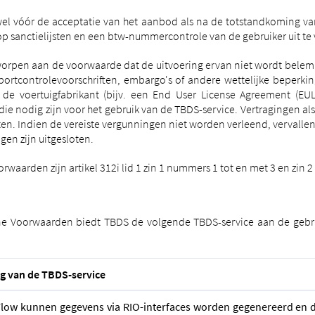
wel vóór de acceptatie van het aanbod als na de totstandkoming va
op sanctielijsten en een btw-nummercontrole van de gebruiker uit te
rworpen aan de voorwaarde dat de uitvoering ervan niet wordt bele
portcontrolevoorschriften, embargo's of andere wettelijke beperk
de voertuigfabrikant (bijv. een End User License Agreement (EULA
ie nodig zijn voor het gebruik van de TBDS-service. Vertragingen a
rten. Indien de vereiste vergunningen niet worden verleend, vervall
n zijn uitgesloten.
aarden zijn artikel 312i lid 1 zin 1 nummers 1 tot en met 3 en zin 2 
e Voorwaarden biedt TBDS de volgende TBDS-service aan de gebrui
ng van de TBDS-service
low kunnen gegevens via RIO-interfaces worden gegenereerd en 