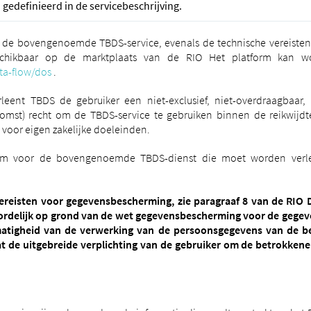
edefinieerd in de servicebeschrijving.
an de bovengenoemde TBDS-service, evenals de technische vereisten
eschikbaar op de marktplaats van de RIO Het platform kan
ta-flow/dos
.
ent TBDS de gebruiker een niet-exclusief, niet-overdraagbaar, n
mst) recht om de TBDS-service te gebruiken binnen de reikwijdte
voor eigen zakelijke doeleinden.
orm voor de bovengenoemde TBDS-dienst die moet worden verlee
ereisten voor gegevensbescherming, zie paragraaf 8 van de RIO
oordelijk op grond van de wet gegevensbescherming voor de gegev
tigheid van de verwerking van de persoonsgegevens van de bet
 de uitgebreide verplichting van de gebruiker om de betrokkenen