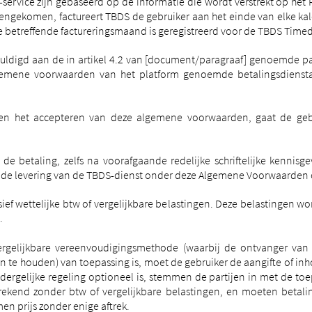
ervice zijn gebaseerd op de informatie die wordt verstrekt op het 
eengekomen, factureert TBDS de gebruiker aan het einde van elke k
 betreffende factureringsmaand is geregistreerd voor de TBDS Timed
uldigd aan de in artikel 4.2 van [document/paragraaf] genoemde par
emene voorwaarden van het platform genoemde betalingsdiensta
n het accepteren van deze algemene voorwaarden, gaat de gebr
t de betaling, zelfs na voorafgaande redelijke schriftelijke kenn
, de levering van de TBDS-dienst onder deze Algemene Voorwaarden o
usief wettelijke btw of vergelijkbare belastingen. Deze belastingen 
.
ergelijkbare vereenvoudigingsmethode (waarbij de ontvanger van 
 in te houden) van toepassing is, moet de gebruiker de aangifte of i
dergelijke regeling optioneel is, stemmen de partijen in met de t
erekend zonder btw of vergelijkbare belastingen, en moeten betal
n prijs zonder enige aftrek.