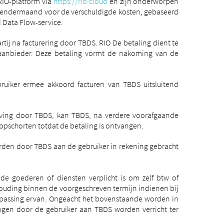
RIO-platform via
https://rio.cloud
en zijn onderworpen
alendermaand voor de verschuldigde kosten, gebaseerd
 Data Flow-service.
tij na facturering door TBDS. RIO De betaling dient te
anbieder. Deze betaling vormt de nakoming van de
uiker ermee akkoord facturen van TBDS uitsluitend
isgeving door TBDS, kan TBDS, na verdere voorafgaande
pschorten totdat de betaling is ontvangen.
worden door TBDS aan de gebruiker in rekening gebracht
de goederen of diensten verplicht is om zelf btw of
nhouding binnen de voorgeschreven termijn indienen bij
oepassing ervan. Ongeacht het bovenstaande worden in
ingen door de gebruiker aan TBDS worden verricht ter