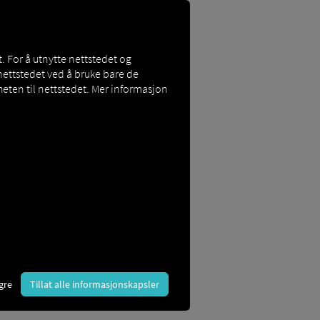
. For å utnytte nettstedet og
nettstedet ved å bruke bare de
eten til nettstedet. Mer informasjon
ppsett av et nytt
QR-kode. Denne finner du på RIO
r den gyldig for én gangs bruk og i
.
gre
Tillat alle informasjonskapsler