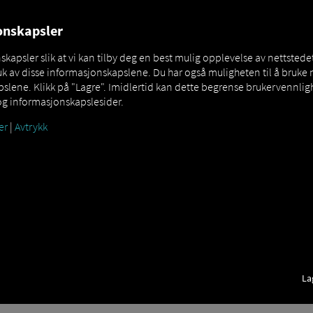
jonskapsler
apsler slik at vi kan tilby deg en best mulig opplevelse av nettstedet
k av disse informasjonskapslene. Du har også muligheten til å bruke 
lene. Klikk på "Lagre". Imidlertid kan dette begrense brukervennligh
 Driver Enhetspålogginger under o
og informasjonskapslesider.
er
|
Avtrykk
ppen med enhetsinnlogging trenger du tilgangsdataene i form av en 
ker med rettigheter som flåteadministrator. Når koden er opprettet, e
deretter inn i appen ved å skanne QR-koden med smarttelefonkameraet
La