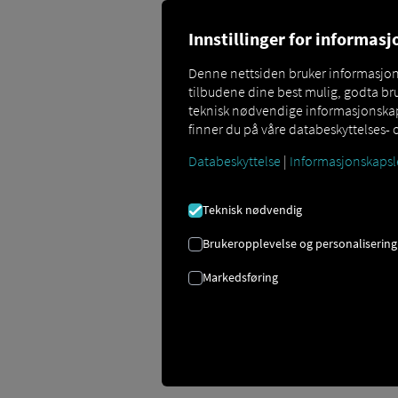
Innstillinger for informas
Denne nettsiden bruker informasjonsk
tilbudene dine best mulig, godta bru
teknisk nødvendige informasjonskaps
Opprette en Pocket
finner du på våre databeskyttelses- 
kjøretøy
Databeskyttelse
|
Informasjonskapsl
Teknisk nødvendig
For å logge inn på Pocket Driver For a
Plattformen kan opprettes av enhver bru
Brukeropplevelse og personalisering
opptil 72 timer. Brukerne logger seg 
Markedsføring