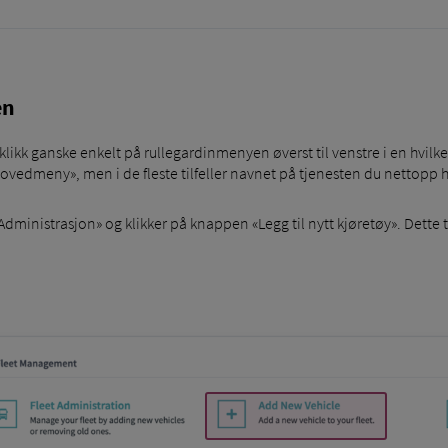
en
ikk ganske enkelt på rullegardinmenyen øverst til venstre i en hvilk
«Hovedmeny», men i de fleste tilfeller navnet på tjenesten du nettopp 
dministrasjon» og klikker på knappen «Legg til nytt kjøretøy». Dette t