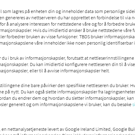
il som lagres på enheten din og inneholder data som personlige sidei
 genereres av nettserveren du har opprettet en forbindelse til via ne
 for å analysere interessen for nettstedene våre og for å forbedre bru
ormasjonskapsler. Hvis du imidlertid ønsker å bruke nettstedene våre f
er forbedrer bruken av visse funksjoner. TBDS bruker informasjonskap
ormasjonskapslene våre inneholder ikke noen personlig identifiserbar
u i bruk av informasjonskapsler, forutsatt at nettleserinnstillingene di
asjonskapsler. Du kan imidlertid konfigurere nettleseren din til å vise
sjonskapsler, eller til å avvise informasjonskapsler helt.
llingene dine bare påvirker den spesifikke nettleseren du bruker. Hvis
ene på nytt. Du kan også slette informasjonskapsler fra lagringsenhete
ordan du endrer dem og hvordan du sletter informasjonskapsler, kan 
psler generelt og om informasjonskapslene vi bruker, kan du besøke
s
s, en nettanalysetjeneste levert av Google Ireland Limited, Google B