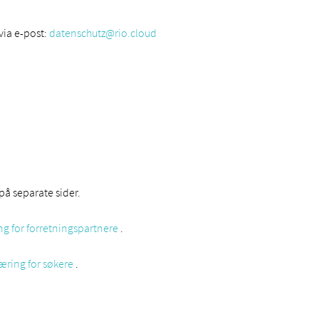
via e-post:
datenschutz@rio.cloud
 på separate sider.
g for forretningspartnere
.
æring for søkere
.