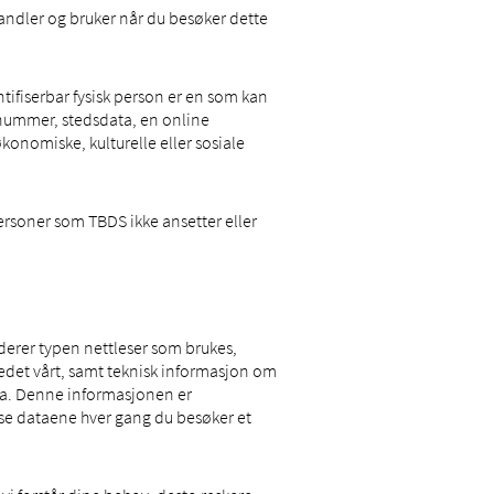
ndler og bruker når du besøker dette
entifiserbar fysisk person er en som kan
onsnummer, stedsdata, en online
 økonomiske, kulturelle eller sosiale
personer som TBDS ikke ansetter eller
derer typen nettleser som brukes,
edet vårt, samt teknisk informasjon om
ta. Denne informasjonen er
isse dataene hver gang du besøker et