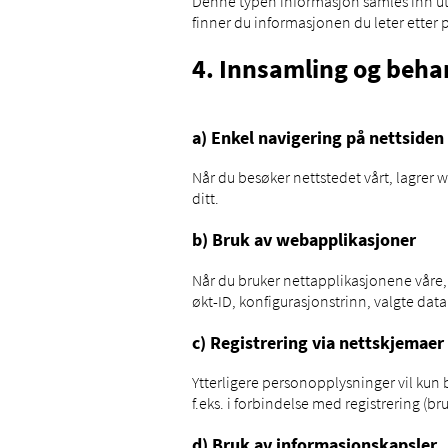
Denne typen informasjon samles inn utel
finner du informasjonen du leter etter 
4. Innsamling og beha
a) Enkel navigering på nettsiden
Når du besøker nettstedet vårt, lagrer
ditt.
b) Bruk av webapplikasjoner
Når du bruker nettapplikasjonene våre, 
økt-ID, konfigurasjonstrinn, valgte data
c) Registrering via nettskjemaer
Ytterligere personopplysninger vil kun b
f.eks. i forbindelse med registrering (b
d) Bruk av informasjonskapsler