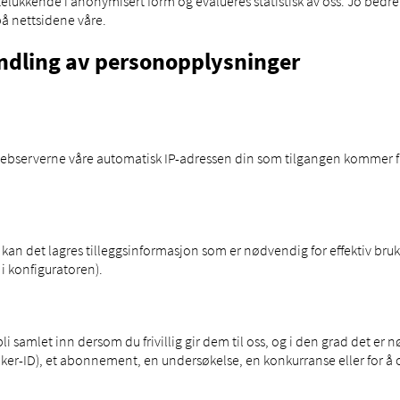
ukkende i anonymisert form og evalueres statistisk av oss. Jo bedre 
på nettsidene våre.
ndling av personopplysninger
 webserverne våre automatisk IP-adressen din som tilgangen kommer fr
kan det lagres tilleggsinformasjon som er nødvendig for effektiv bruk
 i konfiguratoren).
li samlet inn dersom du frivillig gir dem til oss, og i den grad det er 
ruker-ID), et abonnement, en undersøkelse, en konkurranse eller for å 