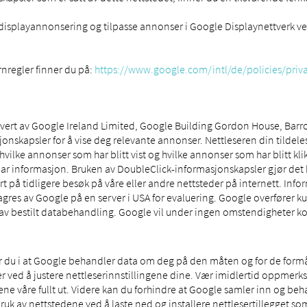
 displayannonsering og tilpasse annonser i Google Displaynettverk ve
regler finner du på:
https://www.google.com/intl/de/policies/priv
vert av Google Ireland Limited, Google Building Gordon House, Barrow
onskapsler for å vise deg relevante annonser. Nettleseren din tildel
 hvilke annonser som har blitt vist og hvilke annonser som har blitt k
bar informasjon. Bruken av DoubleClick-informasjonskapsler gjør det
t på tidligere besøk på våre eller andre nettsteder på internett. In
agres av Google på en server i USA for evaluering. Google overfører k
el av bestilt databehandling. Google vil under ingen omstendigheter
r du i at Google behandler data om deg på den måten og for de form
 ved å justere nettleserinnstillingene dine. Vær imidlertid oppmerksom
ne våre fullt ut. Videre kan du forhindre at Google samler inn og beh
bruk av nettstedene ved å laste ned og installere nettlesertillegget so