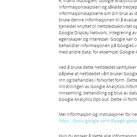
4, Irland («Google»). Google Analytics 
informasjonskapsler) og såkalte tredje
informasjonskapslene om din bruk av dett
bruke denne informasjonen til å evaluere
tjenester knyttet til nettstedsaktivitet
Google Display Network, integrering a
egenskaper og interesser. Google kan og
behandler informasjonen på Googles ve
med andre data, for eksempel Google-
Ved å bruke dette nettstedet samtykker
påpeke at nettstedet vårt bruker Google
inn og behandles i forkortet form. Dett
innstillingen av Google Analytics-inform
innsamling, behandling og bruk av data 
Google Analytics Opt-out. Dette vil for
Mer informasjon og instruksjoner for ned
https://tools.google.com/dlpage/gaop
Hvis du ønsker å slette alle informasjon