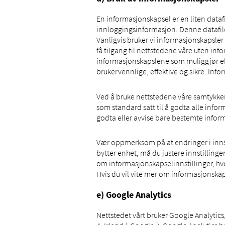
En informasjonskapsel er en liten dataf
innloggingsinformasjon. Denne datafilen
Vanligvis bruker vi informasjonskapsler
få tilgang til nettstedene våre uten inf
informasjonskapslene som muliggjør ell
brukervennlige, effektive og sikre. Inf
Ved å bruke nettstedene våre samtykker d
som standard satt til å godta alle inform
godta eller avvise bare bestemte informa
Vær oppmerksom på at endringer i innsti
bytter enhet, må du justere innstilling
om informasjonskapselinnstillinger, hv
Hvis du vil vite mer om informasjonska
e) Google Analytics
Nettstedet vårt bruker Google Analytic