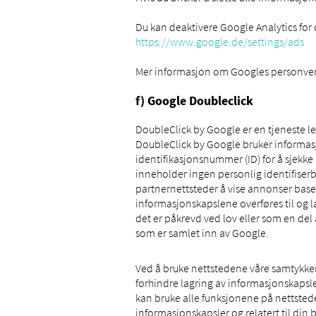
Du kan deaktivere Google Analytics for
https://www.google.de/settings/ads
Mer informasjon om Googles personvern
f) Google Doubleclick
DoubleClick by Google er en tjeneste le
DoubleClick by Google bruker informasj
identifikasjonsnummer (ID) for å sjekke
inneholder ingen personlig identifiser
partnernettsteder å vise annonser baser
informasjonskapslene overføres til og l
det er påkrevd ved lov eller som en d
som er samlet inn av Google.
Ved å bruke nettstedene våre samtykke
forhindre lagring av informasjonskapsler
kan bruke alle funksjonene på nettstede
informasjonskapsler og relatert til din 