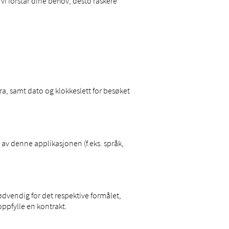
vi forstår dine behov, desto raskere
a, samt dato og klokkeslett for besøket
 av denne applikasjonen (f.eks. språk,
nødvendig for det respektive formålet,
oppfylle en kontrakt.