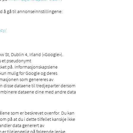
d å gå til annonseinnstillingene:
acy/
 St, Dublin 4, Irland («Google»).
es et pseudonymt
likket på. Informasjonskapslene
 kun mulig for Google og deres
formasjonen som genereres av
un disse dataene til tredjeparter dersom
 kombinere dataene dine med andre data
ålene som er beskrevet ovenfor. Du kan
 på at du i dette tilfellet kanskje ikke
andler data generert av
m er tilgjengelig på følgende lenke