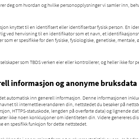
r deg om hvordan og hvilke personopplysninger vi samler inn, beha
n knyttet til en identifisert eller identifiserbar fysisk person. En id
særlig ved henvisning til en identifikator som et navn, et identifikasj
torer som er spesifikke for den fysiske, fysiologiske, genetiske, mentale,
 selskaper som TBDS verken eier eller kontrollerer, og heller ikke for 
rell informasjon og anonyme bruksdata
 det automatisk inn generell informasjon. Denne informasjonen inklu
net til internettleverandøren din, nettstedet du besøker på nettst
sjon, HTTPS-statuskode, lengden på overførte data) og lignende da
illater ikke noen konklusjoner om identiteten din. Videre genereres d
ke en spesifikk funksjon for dette nettstedet.