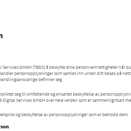
n
ital Services GmbH (TBDS) å beskytte dine personvernrettigheter når
ehandler personopplysninger som samles inn under ditt besøk på nett
andlingsansvarlige befinner seg.
forpliktet seg til omfattende og ensartet beskyttelse av personopply
 TB Digital Services GmbH over hele verden som er sammenlignbart me
aushetsplikt og beskyttelse av personopplysninger som er betrodd dem.
rson