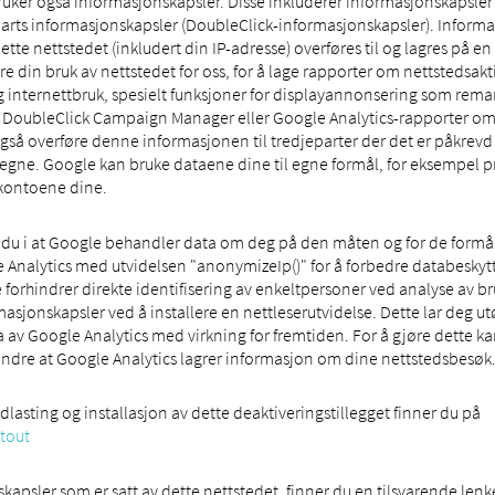
bruker også informasjonskapsler. Disse inkluderer informasjonskapsler 
parts informasjonskapsler (DoubleClick-informasjonskapsler). Inform
e nettstedet (inkludert din IP-adresse) overføres til og lagres på en 
 din bruk av nettstedet for oss, for å lage rapporter om nettstedsaktivi
 og internettbruk, spesielt funksjoner for displayannonsering som rema
v DoubleClick Campaign Manager eller Google Analytics-rapporter om
så overføre denne informasjonen til tredjeparter der det er påkrevd ve
gne. Google kan bruke dataene dine til egne formål, for eksempel p
kontoene dine.
 du i at Google behandler data om deg på den måten og for de formåle
 Analytics med utvidelsen "anonymizeIp()" for å forbedre databeskytt
e forhindrer direkte identifisering av enkeltpersoner ved analyse av b
asjonskapsler ved å installere en nettleserutvidelse. Dette lar deg utø
av Google Analytics med virkning for fremtiden. For å gjøre dette kan 
hindre at Google Analytics lagrer informasjon om dine nettstedsbesøk
lasting og installasjon av dette deaktiveringstillegget finner du på
tout
skapsler som er satt av dette nettstedet, finner du en tilsvarende len