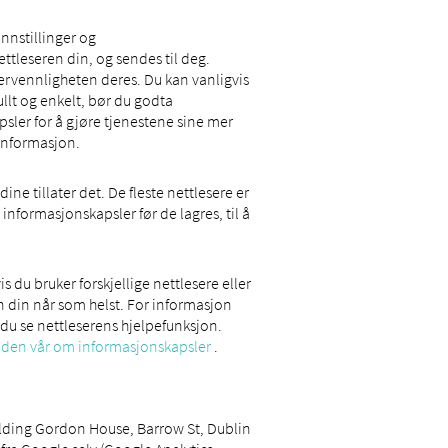
nnstillinger og
ttleseren din, og sendes til deg.
kervennligheten deres. Du kan vanligvis
ullt og enkelt, bør du godta
sler for å gjøre tjenestene sine mer
 informasjon.
ne tillater det. De fleste nettlesere er
 informasjonskapsler før de lagres, til å
 du bruker forskjellige nettlesere eller
n din når som helst. For informasjon
du se nettleserens hjelpefunksjon.
iden vår om informasjonskapsler
.
uilding Gordon House, Barrow St, Dublin