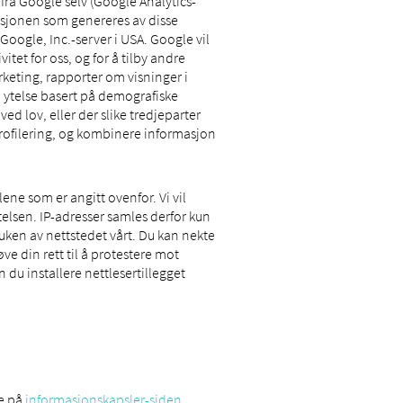
fra Google selv (Google Analytics-
asjonen som genereres av disse
Google, Inc.-server i USA. Google vil
tet for oss, og for å tilby andre
rketing, rapporter om visninger i
 ytelse basert på demografiske
d lov, eller der slike tredjeparter
rofilering, og kombinere informasjon
ne som er angitt ovenfor. Vi vil
elsen. IP-adresser samles derfor kun
ruken av nettstedet vårt. Du kan nekte
ve din rett til å protestere mot
du installere nettlesertillegget
.
ke på
informasjonskapsler-siden
.