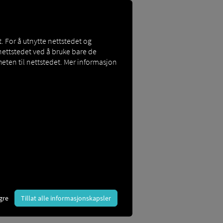
. For å utnytte nettstedet og
nettstedet ved å bruke bare de
eten til nettstedet. Mer informasjon
ører
nsparent. Løsningen kobler sammen
ansportvirksomheten. Enten det er
skjeden raskere, tryggere og mer
gre
Tillat alle informasjonskapsler