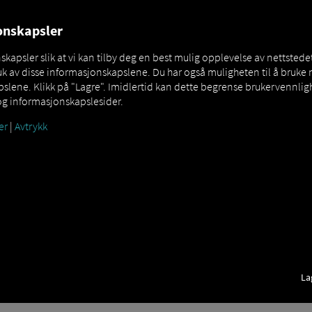
jonskapsler
apsler slik at vi kan tilby deg en best mulig opplevelse av nettstedet
k av disse informasjonskapslene. Du har også muligheten til å bruke 
lene. Klikk på "Lagre". Imidlertid kan dette begrense brukervennligh
sjon mellom ekspedering og sjåf
og informasjonskapslesider.
er
|
Avtrykk
 en klar oversikt over bestillingene dine
– enkelt, digitalt og tra
serer antall henvendelser og sikrer smidige prosesser i den daglige tr
ller chatfunksjonen: RIO gjør kommunikasjonen langs hele forsyning
La