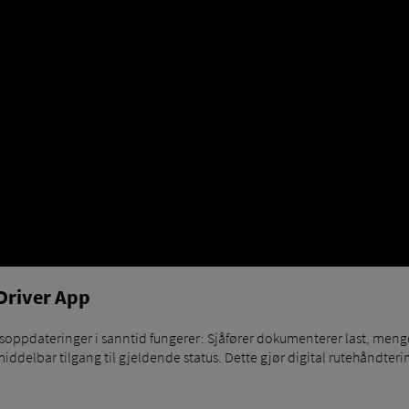
Driver App
oppdateringer i sanntid fungerer: Sjåfører dokumenterer last, mengde
elbar tilgang til gjeldende status. Dette gjør digital rutehåndtering t