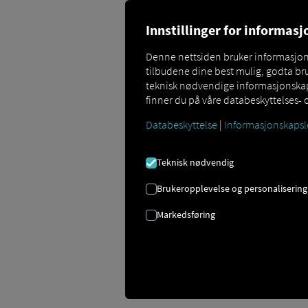
Innstillinger for informas
Denne nettsiden bruker informasjonsk
tilbudene dine best mulig, godta bru
teknisk nødvendige informasjonskaps
Effektiv kommunika
finner du på våre databeskyttelses- 
Databeskyttelse
|
Informasjonskapsl
Med Order Communication har du alltid
dispatchere og sjåfører i sanntid, redu
Teknisk nødvendig
ordreoverføring, statusoppdateringer e
transparent.
Brukeropplevelse og personalisering
Markedsføring