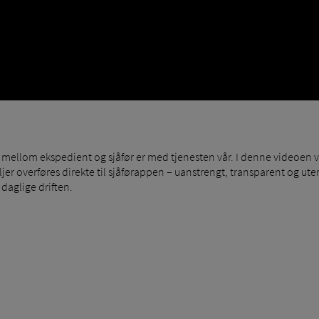
llom ekspedient og sjåfør er med tjenesten vår. I denne videoen vi
er overføres direkte til sjåførappen – uanstrengt, transparent og ute
 daglige driften.